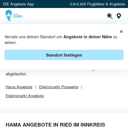
DIE Angebote App
3.812.625 Flugblätter & Angebote
Or
×
PROSPEKTE
ANGEBOTE
CASHBACK
Verrate uns deinen Standort um
Angebote in deiner Nähe
zu
sehen.
HAMA ANGEBOTE IN RIED IM
INNKREIS
Standort festlegen
Von
Hama
sind in Ried im Innkreis leider alle Angebebote
abgelaufen.
Hama
Angebote
Elektromarkt
Prospekte
Elektromarkt
Angebote
HAMA ANGEBOTE IN RIED IM INNKREIS