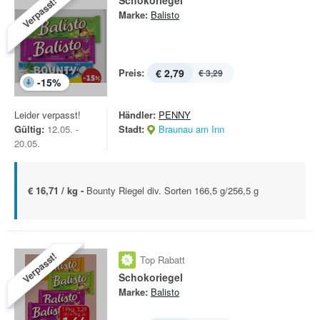
Schokoriegel
Verpasst!
Marke:
Balisto
Preis:
€ 2,79
€ 3,29
-
15
%
Leider verpasst!
Händler:
PENNY
Gültig:
12.05. -
Stadt:
Braunau am Inn
20.05.
€ 16,71 / kg -
Bounty Riegel div. Sorten 166,5 g/256,5 g
Verpasst!
Top Rabatt
Schokoriegel
Marke:
Balisto