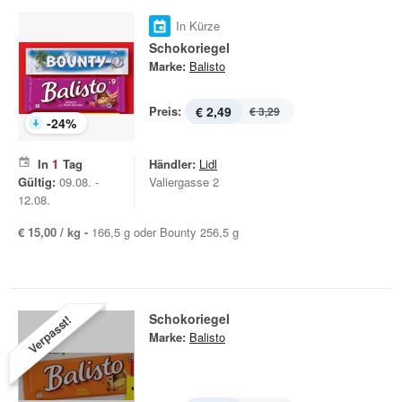
In Kürze
Schokoriegel
Marke:
Balisto
Preis:
€ 2,49
€ 3,29
-
24
%
In
1
Tag
Händler:
Lidl
Gültig:
09.08. -
Valiergasse 2
12.08.
€ 15,00 / kg -
166,5 g oder Bounty 256,5 g
Schokoriegel
Verpasst!
Marke:
Balisto