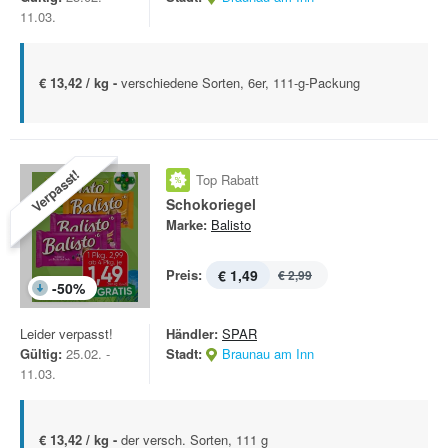
11.03.
€ 13,42 / kg -
verschiedene Sorten, 6er, 111-g-Packung
Verpasst!
Top Rabatt
Schokoriegel
Marke:
Balisto
Preis:
€ 1,49
€ 2,99
-
50
%
Leider verpasst!
Händler:
SPAR
Gültig:
25.02. -
Stadt:
Braunau am Inn
11.03.
€ 13,42 / kg -
der versch. Sorten, 111 g