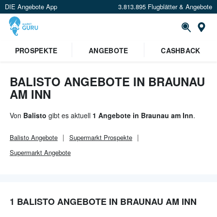
DIE Angebote App
3.813.895 Flugblätter & Angebote
Or
×
PROSPEKTE
ANGEBOTE
CASHBACK
Verrate uns deinen Standort um
Angebote in deiner Nähe
zu
sehen.
BALISTO ANGEBOTE IN BRAUNAU
AM INN
Standort festlegen
Von
Balisto
gibt es aktuell
1 Angebote in Braunau am Inn
.
Balisto
Angebote
Supermarkt
Prospekte
Supermarkt
Angebote
1 BALISTO ANGEBOTE IN BRAUNAU AM INN