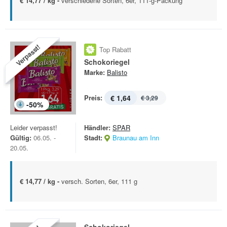
€ 14,77 / kg -
verschiedene Sorten, 6er, 111-g-Packung
Verpasst!
Top Rabatt
Schokoriegel
Marke:
Balisto
Preis:
€ 1,64
€ 3,29
-
50
%
Leider verpasst!
Händler:
SPAR
Gültig:
06.05. -
Stadt:
Braunau am Inn
20.05.
€ 14,77 / kg -
versch. Sorten, 6er, 111 g