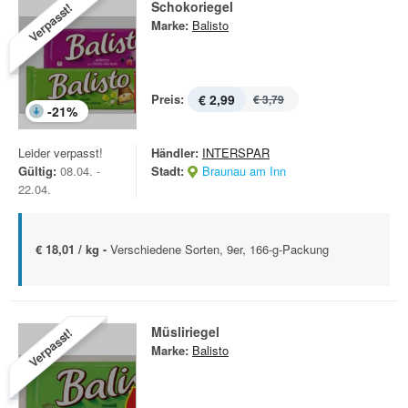
Schokoriegel
Verpasst!
Marke:
Balisto
Preis:
€ 2,99
€ 3,79
-
21
%
Leider verpasst!
Händler:
INTERSPAR
Gültig:
08.04. -
Stadt:
Braunau am Inn
22.04.
€ 18,01 / kg -
Verschiedene Sorten, 9er, 166-g-Packung
Müsliriegel
Verpasst!
Marke:
Balisto