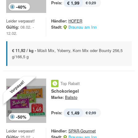
Preis:
€ 1,99
€ 3,29
-
40
%
Leider verpasst!
Händler:
HOFER
Gültig:
08.02. -
Stadt:
Braunau am Inn
12.02.
€ 11,92 / kg -
Müsli Mix, Yoberry, Korn Mix oder Bounty 256,5
g/166,5 g
Verpasst!
Top Rabatt
Schokoriegel
Marke:
Balisto
Preis:
€ 1,49
€ 2,99
-
50
%
Leider verpasst!
Händler:
SPAR-Gourmet
Gültig:
25.02. -
Stadt:
Braunau am Inn