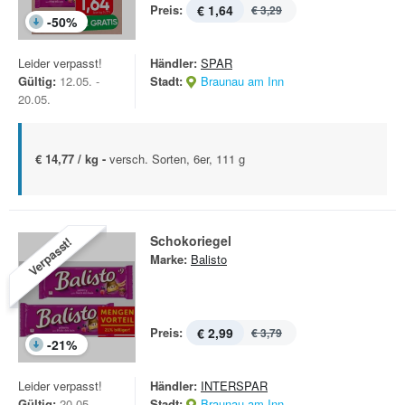
Preis:
€ 1,64
€ 3,29
-
50
%
Leider verpasst!
Händler:
SPAR
Gültig:
12.05. -
Stadt:
Braunau am Inn
20.05.
€ 14,77 / kg -
versch. Sorten, 6er, 111 g
Schokoriegel
Verpasst!
Marke:
Balisto
Preis:
€ 2,99
€ 3,79
-
21
%
Leider verpasst!
Händler:
INTERSPAR
Gültig:
20.05. -
Stadt:
Braunau am Inn