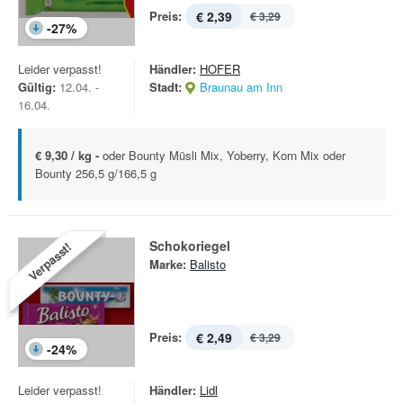
Preis:
€ 2,39
€ 3,29
-
27
%
Leider verpasst!
Händler:
HOFER
Gültig:
12.04. -
Stadt:
Braunau am Inn
16.04.
€ 9,30 / kg -
oder Bounty Müsli Mix, Yoberry, Korn Mix oder
Bounty 256,5 g/166,5 g
Schokoriegel
Verpasst!
Marke:
Balisto
Preis:
€ 2,49
€ 3,29
-
24
%
Leider verpasst!
Händler:
Lidl