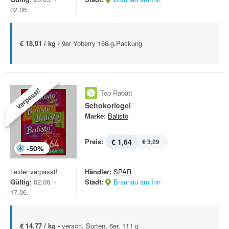
02.06.
€ 18,01 / kg -
9er Yoberry 166-g-Packung
Verpasst!
Top Rabatt
Schokoriegel
Marke:
Balisto
Preis:
€ 1,64
€ 3,29
-
50
%
Leider verpasst!
Händler:
SPAR
Gültig:
02.06. -
Stadt:
Braunau am Inn
17.06.
€ 14,77 / kg -
versch. Sorten, 6er, 111 g