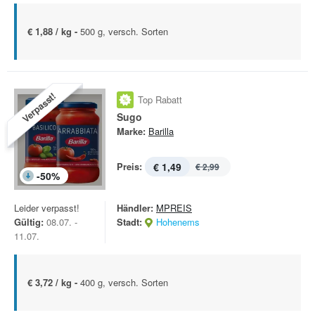
€ 1,88 / kg -
500 g, versch. Sorten
Verpasst!
Top Rabatt
Sugo
Marke:
Barilla
Preis:
€ 1,49
€ 2,99
-
50
%
Leider verpasst!
Händler:
MPREIS
Gültig:
08.07. -
Stadt:
Hohenems
11.07.
€ 3,72 / kg -
400 g, versch. Sorten