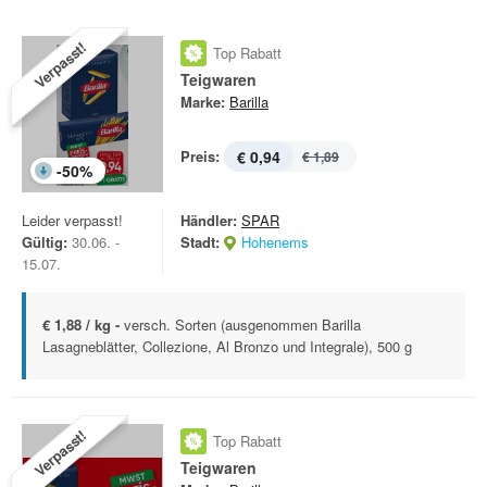
Verpasst!
Top Rabatt
Teigwaren
Marke:
Barilla
Preis:
€ 0,94
€ 1,89
-
50
%
Leider verpasst!
Händler:
SPAR
Gültig:
30.06. -
Stadt:
Hohenems
15.07.
€ 1,88 / kg -
versch. Sorten (ausgenommen Barilla
Lasagneblätter, Collezione, Al Bronzo und Integrale), 500 g
Verpasst!
Top Rabatt
Teigwaren