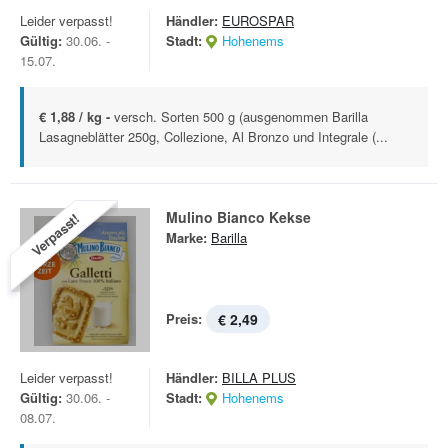
Leider verpasst!
Händler:
EUROSPAR
Gültig:
30.06. -
Stadt:
Hohenems
15.07.
€ 1,88 / kg -
versch. Sorten 500 g (ausgenommen Barilla
Lasagneblätter 250g, Collezione, Al Bronzo und Integrale (...
Mulino Bianco Kekse
Verpasst!
Marke:
Barilla
Preis:
€ 2,49
Leider verpasst!
Händler:
BILLA PLUS
Gültig:
30.06. -
Stadt:
Hohenems
08.07.