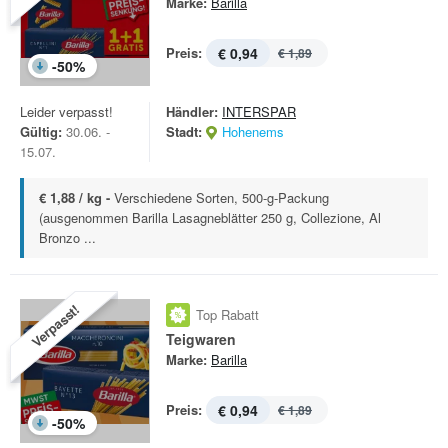
Marke:
Barilla
Preis:
€ 0,94
€ 1,89
-
50
%
Leider verpasst!
Händler:
INTERSPAR
Gültig:
30.06. -
Stadt:
Hohenems
15.07.
€ 1,88 / kg -
Verschiedene Sorten, 500-g-Packung
(ausgenommen Barilla Lasagneblätter 250 g, Collezione, Al
Bronzo ...
Verpasst!
Top Rabatt
Teigwaren
Marke:
Barilla
Preis:
€ 0,94
€ 1,89
-
50
%