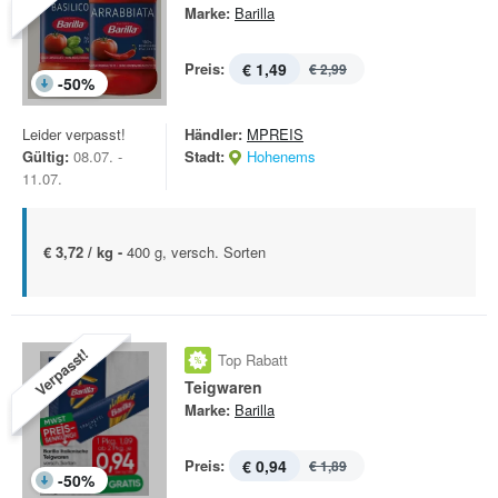
Marke:
Barilla
Preis:
€ 1,49
€ 2,99
-
50
%
Leider verpasst!
Händler:
MPREIS
Gültig:
08.07. -
Stadt:
Hohenems
11.07.
€ 3,72 / kg -
400 g, versch. Sorten
Verpasst!
Top Rabatt
Teigwaren
Marke:
Barilla
Preis:
€ 0,94
€ 1,89
-
50
%