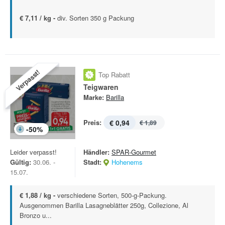
€ 7,11 / kg -
div. Sorten 350 g Packung
Verpasst!
Top Rabatt
Teigwaren
Marke:
Barilla
Preis:
€ 0,94
€ 1,89
-
50
%
Leider verpasst!
Händler:
SPAR-Gourmet
Gültig:
30.06. -
Stadt:
Hohenems
15.07.
€ 1,88 / kg -
verschiedene Sorten, 500-g-Packung.
Ausgenommen Barilla Lasagneblätter 250g, Collezione, Al
Bronzo u...