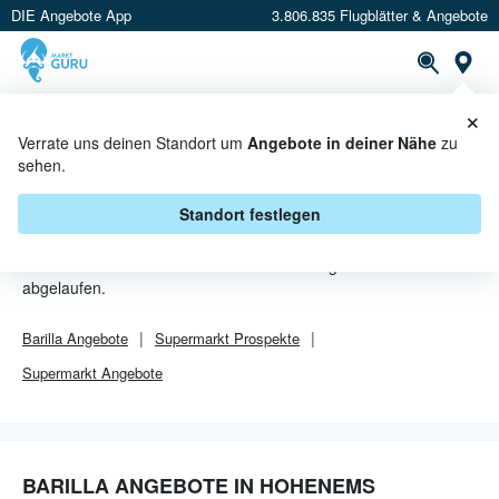
DIE Angebote App
3.806.835 Flugblätter & Angebote
Or
×
PROSPEKTE
ANGEBOTE
CASHBACK
Verrate uns deinen Standort um
Angebote in deiner Nähe
zu
sehen.
BARILLA ANGEBOTE IN
HOHENEMS
Standort festlegen
Von
Barilla
sind in Hohenems leider alle Angebebote
abgelaufen.
Barilla
Angebote
Supermarkt
Prospekte
Supermarkt
Angebote
BARILLA ANGEBOTE IN HOHENEMS