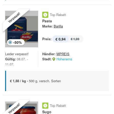
Verpasst!
Top Rabatt
Pasta
Marke:
Barilla
Preis:
€ 0,94
€ 1,89
-
50
%
Leider verpasst!
Händler:
MPREIS
Gültig:
08.07. -
Stadt:
Hohenems
11.07.
€ 1,88 / kg -
500 g, versch. Sorten
Verpasst!
Top Rabatt
Sugo