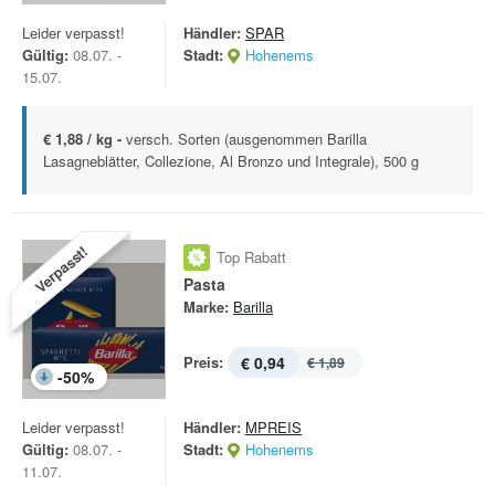
Leider verpasst!
Händler:
SPAR
Gültig:
08.07. -
Stadt:
Hohenems
15.07.
€ 1,88 / kg -
versch. Sorten (ausgenommen Barilla
Lasagneblätter, Collezione, Al Bronzo und Integrale), 500 g
Verpasst!
Top Rabatt
Pasta
Marke:
Barilla
Preis:
€ 0,94
€ 1,89
-
50
%
Leider verpasst!
Händler:
MPREIS
Gültig:
08.07. -
Stadt:
Hohenems
11.07.