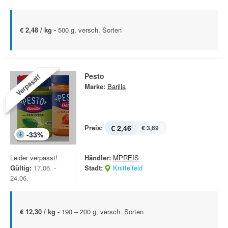
€ 2,48 / kg -
500 g, versch. Sorten
Pesto
Verpasst!
Marke:
Barilla
Preis:
€ 2,46
€ 3,69
-
33
%
Leider verpasst!
Händler:
MPREIS
Gültig:
17.06. -
Stadt:
Knittelfeld
24.06.
€ 12,30 / kg -
190 – 200 g, versch. Sorten