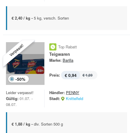
€ 2,40 / kg -
5 kg, versch. Sorten
Verpasst!
Top Rabatt
Teigwaren
Marke:
Barilla
Preis:
€ 0,94
€ 1,89
-
50
%
Leider verpasst!
Händler:
PENNY
Gültig:
01.07. -
Stadt:
Knittelfeld
08.07.
€ 1,88 / kg -
div. Sorten 500 g