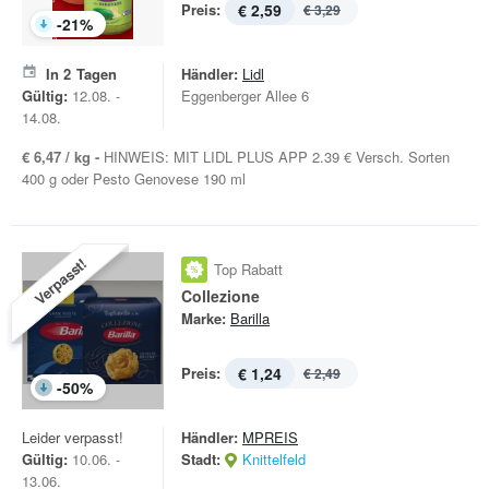
Preis:
€ 2,59
€ 3,29
-
21
%
In
2
Tagen
Händler:
Lidl
Gültig:
12.08. -
Eggenberger Allee 6
14.08.
€ 6,47 / kg -
HINWEIS: MIT LIDL PLUS APP 2.39 € Versch. Sorten
400 g oder Pesto Genovese 190 ml
Verpasst!
Top Rabatt
Collezione
Marke:
Barilla
Preis:
€ 1,24
€ 2,49
-
50
%
Leider verpasst!
Händler:
MPREIS
Gültig:
10.06. -
Stadt:
Knittelfeld
13.06.