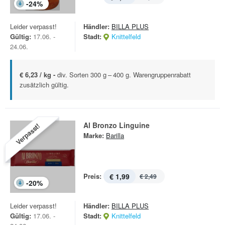
-
24
%
Leider verpasst!
Händler:
BILLA PLUS
Gültig:
17.06. -
Stadt:
Knittelfeld
24.06.
€ 6,23 / kg -
div. Sorten 300 g – 400 g. Warengruppenrabatt
zusätzlich gültig.
Al Bronzo Linguine
Verpasst!
Marke:
Barilla
Preis:
€ 1,99
€ 2,49
-
20
%
Leider verpasst!
Händler:
BILLA PLUS
Gültig:
17.06. -
Stadt:
Knittelfeld