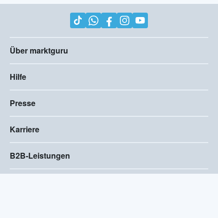
Über marktguru
Hilfe
Presse
Karriere
B2B-Leistungen
Impressum
AGB
Compliance
Barrierefreiheitserklärung
Datenschutz
Privatsphären-Einstellungen
2026
©
Visivo Consulting GmbH