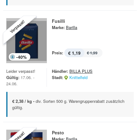
Fusilli
Verpasst!
Marke:
Barilla
Preis:
€ 1,19
€ 1,99
-
40
%
Leider verpasst!
Händler:
BILLA PLUS
Gültig:
17.06. -
Stadt:
Knittelfeld
24.06.
€ 2,38 / kg -
div. Sorten 500 g. Warengruppenrabatt zusätzlich
gültig.
Pesto
Verpasst!
Marke:
Barilla