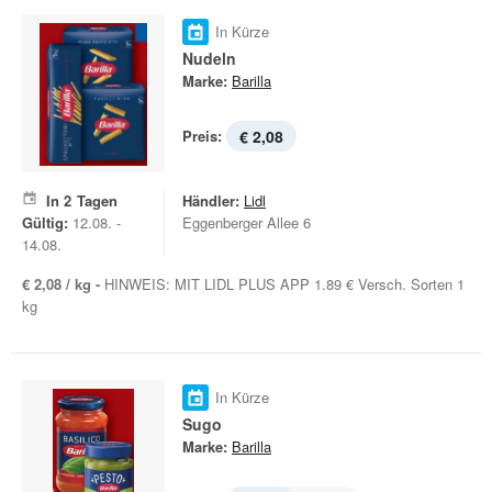
In Kürze
Nudeln
Marke:
Barilla
Preis:
€ 2,08
In
2
Tagen
Händler:
Lidl
Gültig:
12.08. -
Eggenberger Allee 6
14.08.
€ 2,08 / kg -
HINWEIS: MIT LIDL PLUS APP 1.89 € Versch. Sorten 1
kg
In Kürze
Sugo
Marke:
Barilla