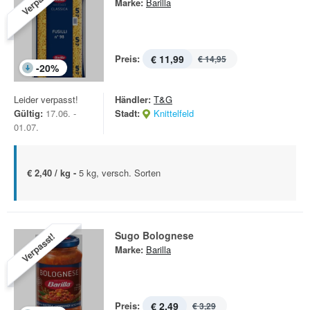
Verpasst!
Marke:
Barilla
Preis:
€ 11,99
€ 14,95
-
20
%
Leider verpasst!
Händler:
T&G
Gültig:
17.06. -
Stadt:
Knittelfeld
01.07.
€ 2,40 / kg -
5 kg, versch. Sorten
Sugo Bolognese
Verpasst!
Marke:
Barilla
Preis:
€ 2,49
€ 3,29