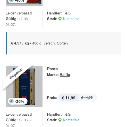
-
40
%
Leider verpasst!
Händler:
T&G
Gültig:
17.06. -
Stadt:
Knittelfeld
01.07.
€ 4,97 / kg -
400 g, versch. Sorten
Pasta
Verpasst!
Marke:
Barilla
Preis:
€ 11,99
€ 14,95
-
20
%
Leider verpasst!
Händler:
T&G
Gültig:
17.06. -
Stadt:
Knittelfeld
01.07.