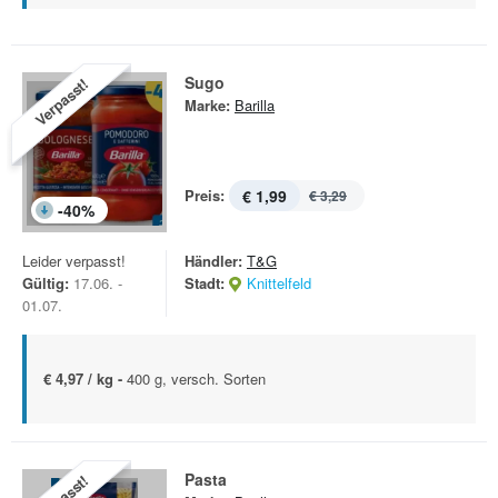
Sugo
Verpasst!
Marke:
Barilla
Preis:
€ 1,99
€ 3,29
-
40
%
Leider verpasst!
Händler:
T&G
Gültig:
17.06. -
Stadt:
Knittelfeld
01.07.
€ 4,97 / kg -
400 g, versch. Sorten
Pasta