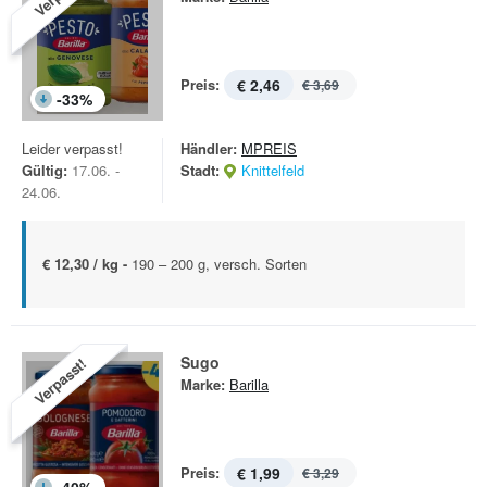
Preis:
€ 2,46
€ 3,69
-
33
%
Leider verpasst!
Händler:
MPREIS
Gültig:
17.06. -
Stadt:
Knittelfeld
24.06.
€ 12,30 / kg -
190 – 200 g, versch. Sorten
Sugo
Verpasst!
Marke:
Barilla
Preis:
€ 1,99
€ 3,29