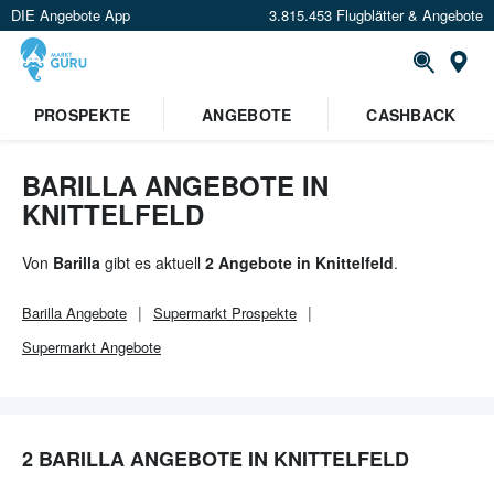
DIE Angebote App
3.815.453 Flugblätter & Angebote
Or
×
PROSPEKTE
ANGEBOTE
CASHBACK
Verrate uns deinen Standort um
Angebote in deiner Nähe
zu
sehen.
BARILLA ANGEBOTE IN
KNITTELFELD
Standort festlegen
Von
Barilla
gibt es aktuell
2 Angebote in Knittelfeld
.
Barilla
Angebote
Supermarkt
Prospekte
Supermarkt
Angebote
2 BARILLA ANGEBOTE IN KNITTELFELD