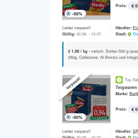
Preis:
€ 0
-
50
%
Leider verpasst!
Händler:
E
Gültig:
30.06. - 15.07.
Stadt:
Ri
€ 1,88 / kg -
versch. Sorten 500 g (au
250g, Collezione, Al Bronzo und Integral
Verpasst!
Top Ra
Teigwaren
Marke:
Baril
Preis:
€ 0
-
50
%
Leider verpasst!
Händler:
SP
Gültig:
30.06. - 15.07.
Stadt:
Ri