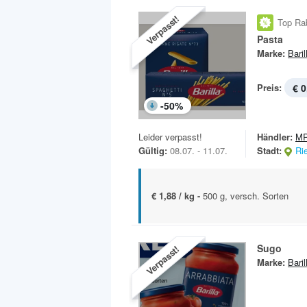
Verpasst!
Top Ra
Pasta
Marke:
Baril
Preis:
€ 0
-
50
%
Leider verpasst!
Händler:
MP
Gültig:
08.07. - 11.07.
Stadt:
Ri
€ 1,88 / kg -
500 g, versch. Sorten
Sugo
Verpasst!
Marke:
Baril