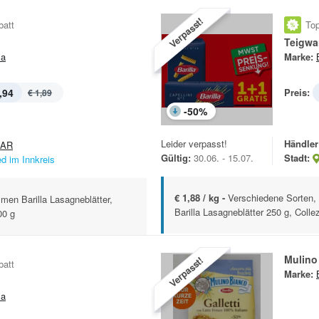
Verpasst!
batt
Top
Teigwa
la
Marke:
,94
Preis:
€ 1,89
-
50
%
Leider verpasst!
Händler
PAR
Gültig:
30.06. - 15.07.
Stadt:
ed im Innkreis
€ 1,88 / kg -
Verschiedene Sorten
en Barilla Lasagneblätter,
Barilla Lasagneblätter 250 g, Collez
00 g
Mulino
Verpasst!
batt
Marke:
la