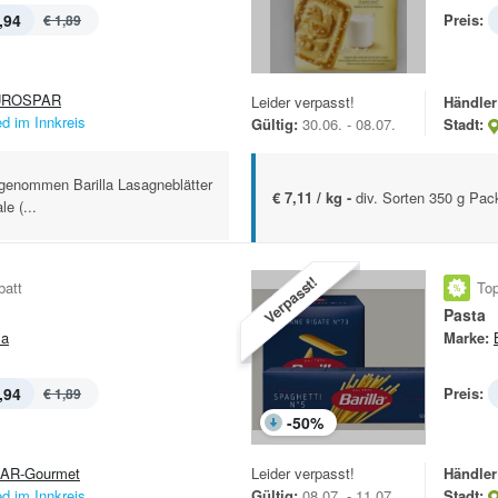
,94
Preis:
€ 1,89
UROSPAR
Leider verpasst!
Händler
ed im Innkreis
Gültig:
30.06. - 08.07.
Stadt:
sgenommen Barilla Lasagneblätter
€ 7,11 / kg -
div. Sorten 350 g Pa
e (...
Verpasst!
batt
Top
Pasta
la
Marke:
,94
Preis:
€ 1,89
-
50
%
AR-Gourmet
Leider verpasst!
Händler
ed im Innkreis
Gültig:
08.07. - 11.07.
Stadt: