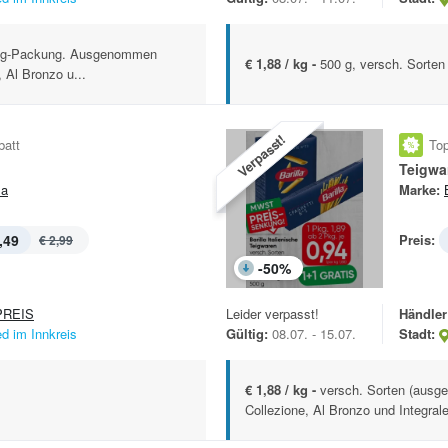
0-g-Packung. Ausgenommen
€ 1,88 / kg -
500 g, versch. Sorten
, Al Bronzo u...
Verpasst!
batt
Top
Teigwa
la
Marke:
,49
Preis:
€ 2,99
-
50
%
REIS
Leider verpasst!
Händler
ed im Innkreis
Gültig:
08.07. - 15.07.
Stadt:
€ 1,88 / kg -
versch. Sorten (ausge
Collezione, Al Bronzo und Integrale