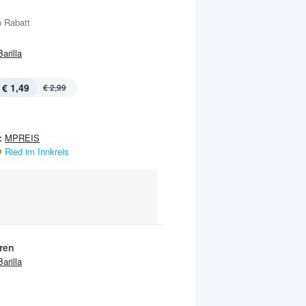
 Rabatt
Barilla
€ 1,49
€ 2,99
:
MPREIS
Ried im Innkreis
ren
Barilla