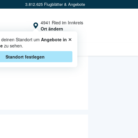
3.812.625 Flugblätter & Angebote
4941 Ried im Innkreis
Ort ändern
×
s deinen Standort um
Angebote in
he
zu sehen.
CASHBACK
Standort festlegen