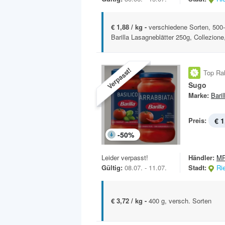
€ 1,88 / kg -
verschiedene Sorten, 50
Barilla Lasagneblätter 250g, Collezione
Verpasst!
Top Ra
Sugo
Marke:
Baril
Preis:
€ 1
-
50
%
Leider verpasst!
Händler:
MP
Gültig:
08.07. - 11.07.
Stadt:
Ri
€ 3,72 / kg -
400 g, versch. Sorten