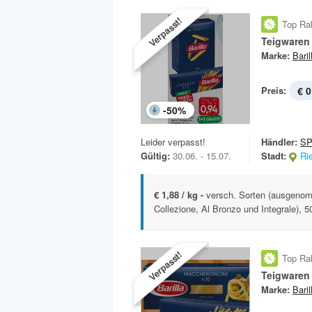
Verpasst!
Top Ra
Teigwaren
Marke:
Baril
Preis:
€ 0
-
50
%
Leider verpasst!
Händler:
S
Gültig:
30.06. - 15.07.
Stadt:
Ri
€ 1,88 / kg -
versch. Sorten (ausgenomm
Collezione, Al Bronzo und Integrale), 5
Verpasst!
Top Ra
Teigwaren
Marke:
Baril