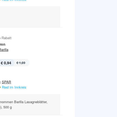
 Rabatt
ren
Barilla
€ 0,94
€ 1,89
:
SPAR
Ried im Innkreis
nommen Barilla Lasagneblätter,
), 500 g