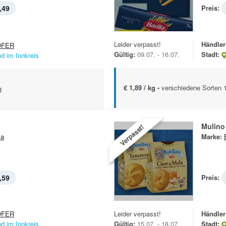
,49
Preis:
Leider verpasst!
Händler
OFER
Gültig:
09.07. - 16.07.
Stadt:
ed im Innkreis
€ 1,89 / kg -
verschiedene Sorten 
g
Mulino
Verpasst!
la
Marke:
,59
Preis:
OFER
Leider verpasst!
Händler
ed im Innkreis
Gültig:
15.07. - 18.07.
Stadt: