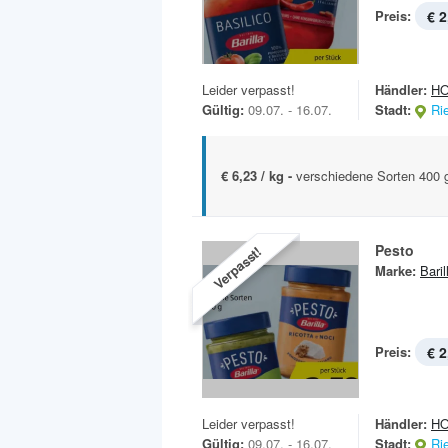
Preis:
€ 2
Leider verpasst!
Händler:
H
Gültig:
09.07. - 16.07.
Stadt:
Ri
€ 6,23 / kg -
verschiedene Sorten 400 
Pesto
Verpasst!
Marke:
Baril
Preis:
€ 2
Leider verpasst!
Händler:
H
Gültig:
09.07. - 16.07.
Stadt:
Ri