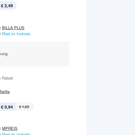
€ 2,49
:
BILLA PLUS
Ried im Innkreis
ckung
 Rabatt
Barilla
€ 0,94
€ 1,89
:
MPREIS
Ried im Innkreis