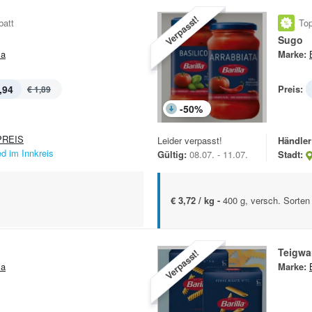
Verpasst!
batt
Top
Sugo
la
Marke:
,94
Preis:
€ 1,89
-
50
%
REIS
Leider verpasst!
Händler
ed im Innkreis
Gültig:
08.07. - 11.07.
Stadt:
€ 3,72 / kg -
400 g, versch. Sorten
Teigwa
Verpasst!
la
Marke: