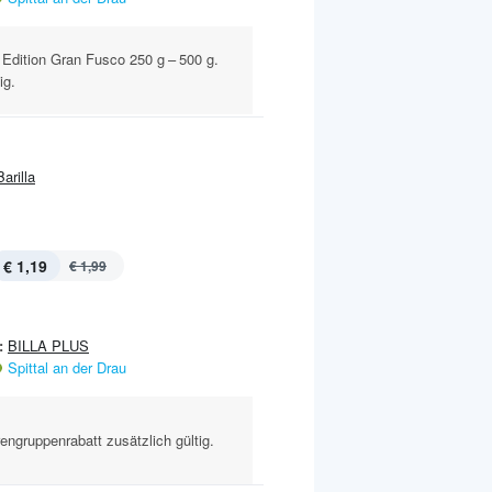
 Edition Gran Fusco 250 g – 500 g.
ig.
Barilla
€ 1,19
€ 1,99
:
BILLA PLUS
Spittal an der Drau
engruppenrabatt zusätzlich gültig.