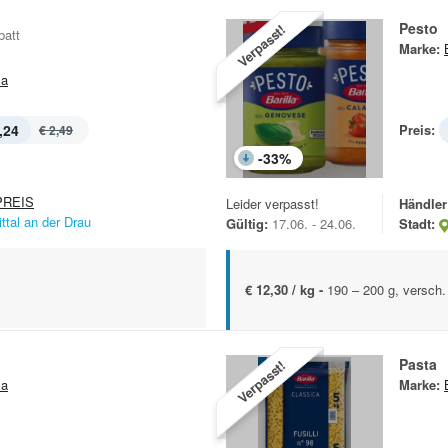
Pesto
Verpasst!
batt
Marke:
la
,24
Preis:
€ 2,49
-
33
%
REIS
Leider verpasst!
Händler
ittal an der Drau
Gültig:
17.06. - 24.06.
Stadt:
€ 12,30 / kg -
190 – 200 g, versch.
Pasta
Verpasst!
la
Marke: