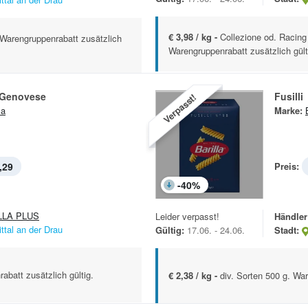
€ 3,98 / kg -
Collezione od. Racing
. Warengruppenrabatt zusätzlich
Warengruppenrabatt zusätzlich gült
a Genovese
Fusilli
Verpasst!
la
Marke:
,29
Preis:
-
40
%
LLA PLUS
Leider verpasst!
Händler
ittal an der Drau
Gültig:
17.06. - 24.06.
Stadt:
abatt zusätzlich gültig.
€ 2,38 / kg -
div. Sorten 500 g. War