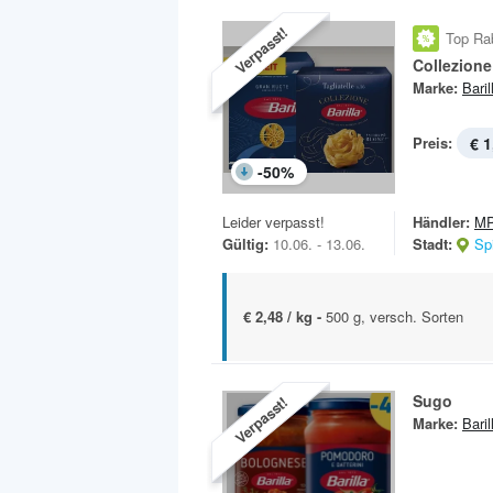
Verpasst!
Top Ra
Collezione
Marke:
Baril
Preis:
€ 1
-
50
%
Leider verpasst!
Händler:
MP
Gültig:
10.06. - 13.06.
Stadt:
Sp
€ 2,48 / kg -
500 g, versch. Sorten
Sugo
Verpasst!
Marke:
Baril