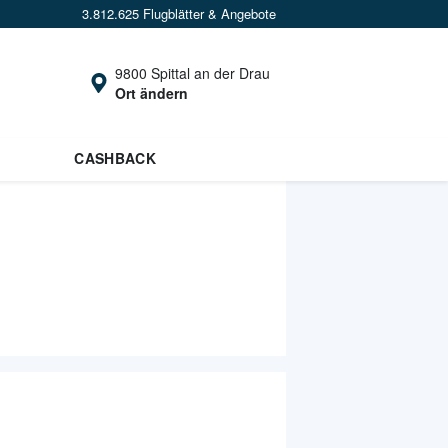
3.812.625 Flugblätter & Angebote
9800 Spittal an der Drau
Ort ändern
CASHBACK