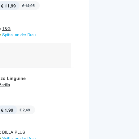
€ 11,99
€ 14,95
:
T&G
Spittal an der Drau
nzo Linguine
Barilla
€ 1,99
€ 2,49
:
BILLA PLUS
Spittal an der Drau