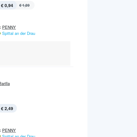
€ 0,94
€ 1,89
:
PENNY
Spittal an der Drau
Barilla
€ 2,49
:
PENNY
Spittal an der Drau