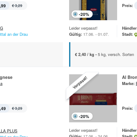
,99
Preis:
€ 3,29
-
20
%
&G
Leider verpasst!
Händler
ittal an der Drau
Gültig:
17.06. - 01.07.
Stadt:
€ 2,40 / kg -
5 kg, versch. Sorten
ognese
Al Bro
Verpasst!
la
Marke:
,49
Preis:
€ 3,29
-
20
%
Leider verpasst!
Händler
LLA PLUS
Gültig:
17.06. - 24.06.
Stadt:
ittal an der Drau