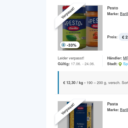
Pesto
Verpasst!
Marke:
Baril
Preis:
€ 2
-
33
%
Leider verpasst!
Händler:
MP
Gültig:
17.06. - 24.06.
Stadt:
Sp
€ 12,30 / kg -
190 – 200 g, versch. Sor
Pasta
Verpasst!
Marke:
Baril