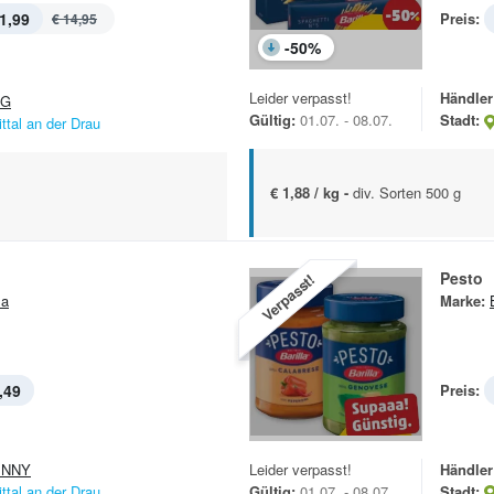
1,99
Preis:
€ 14,95
-
50
%
Leider verpasst!
Händler
&G
Gültig:
01.07. - 08.07.
Stadt:
ittal an der Drau
€ 1,88 / kg -
div. Sorten 500 g
Pesto
Verpasst!
la
Marke:
,49
Preis:
ENNY
Leider verpasst!
Händler
ittal an der Drau
Gültig:
01.07. - 08.07.
Stadt: