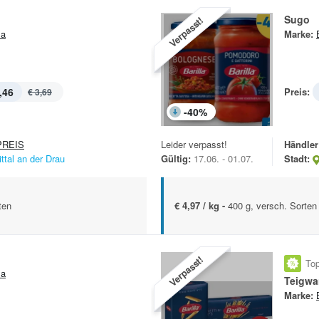
Sugo
Verpasst!
la
Marke:
,46
Preis:
€ 3,69
-
40
%
REIS
Leider verpasst!
Händler
ittal an der Drau
Gültig:
17.06. - 01.07.
Stadt:
ten
€ 4,97 / kg -
400 g, versch. Sorten
Verpasst!
Top
la
Teigwa
Marke: