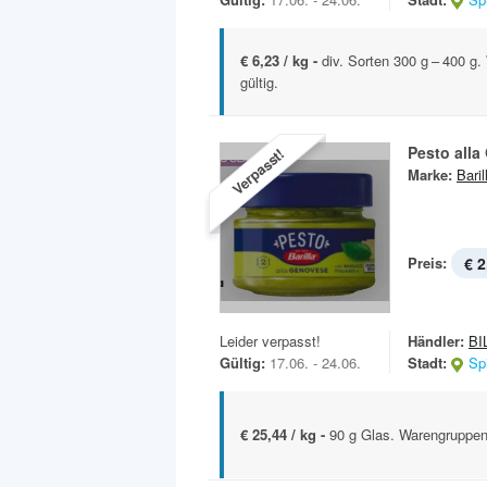
€ 6,23 / kg -
div. Sorten 300 g – 400 g
gültig.
Pesto all
Verpasst!
Marke:
Baril
Preis:
€ 2
Leider verpasst!
Händler:
BI
Gültig:
17.06. - 24.06.
Stadt:
Sp
€ 25,44 / kg -
90 g Glas. Warengruppenr