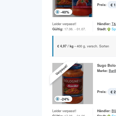
Preis:
€ 1
-
40
%
Leider verpasst!
Händler:
T
Gültig:
17.06. - 01.07.
Stadt:
Sp
€ 4,97 / kg -
400 g, versch. Sorten
Sugo Bol
Verpasst!
Marke:
Baril
Preis:
€ 2
-
24
%
Leider verpasst!
Händler:
BI
Gültig:
17.06. - 24.06.
Stadt:
Sp