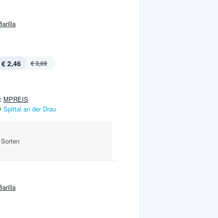
Barilla
€ 2,46
€ 3,69
:
MPREIS
Spittal an der Drau
 Sorten
Barilla