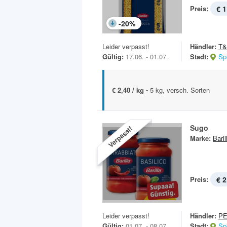
Preis:
€ 1
-
20
%
Leider verpasst!
Händler:
T
Gültig:
17.06. - 01.07.
Stadt:
Sp
€ 2,40 / kg -
5 kg, versch. Sorten
Sugo
Verpasst!
Marke:
Baril
Preis:
€ 2
Leider verpasst!
Händler:
P
Gültig:
01.07. - 08.07.
Stadt:
Sp