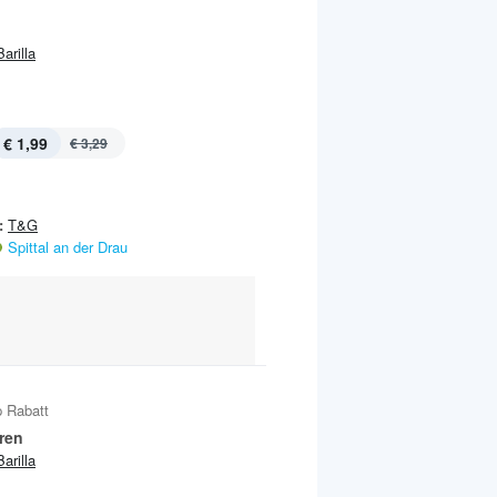
Barilla
€ 1,99
€ 3,29
:
T&G
Spittal an der Drau
 Rabatt
ren
Barilla