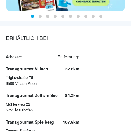
ERHÄLTLICH BEI
Adresse:
Entfernung:
Transgourmet Villach
32.6km
Triglavstraße 75
9500
Villach-Auen
Transgourmet Zell am See
84.2km
Mühlenweg 22
5751
Maishofen
Transgourmet Spielberg
107.9km
Triester Straße 29