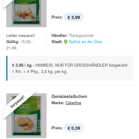
Preis:
€ 3,99
Leider verpasst!
Händler:
Transgourmet
Gültig:
15.06. -
Stadt:
Spittal an der Drau
21.06.
€ 3,99 / kg -
HINWEIS: NUR FÜR GROSSHÄNDLER tiefgekühlt
1 Krt. = 4 Pkg., 2,5 kg. per kg.
Gemüselaibchen
Verpasst!
Marke:
Caterline
Preis:
€ 0,39