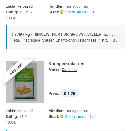
Leider verpasst!
Händler:
Transgourmet
Gültig:
13.04. -
Stadt:
Spittal an der Drau
19.04.
€ 7,49 / kg -
HINWEIS: NUR FÜR GROSSHÄNDLER. Spinat
Feta, Frischkäse Kräuter, Champignon Frischkäse, 1 Krt. = 3 ...
Knusperkroketten
Verpasst!
Marke:
Caterline
Preis:
€ 4,75
Leider verpasst!
Händler:
Transgourmet
Gültig:
13.04. -
Stadt:
Spittal an der Drau
19.04.