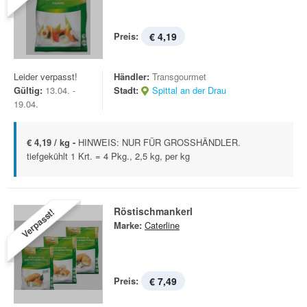
Preis:
€ 4,19
Leider verpasst!
Händler:
Transgourmet
Gültig:
13.04. -
Stadt:
Spittal an der Drau
19.04.
€ 4,19 / kg -
HINWEIS: NUR FÜR GROSSHÄNDLER.
tiefgekühlt 1 Krt. = 4 Pkg., 2,5 kg, per kg
Röstischmankerl
Verpasst!
Marke:
Caterline
Preis:
€ 7,49