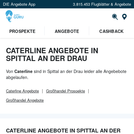
DIE Angebote App
3.815.453 Flugblätter & Angebote
Or
×
PROSPEKTE
ANGEBOTE
CASHBACK
Verrate uns deinen Standort um
Angebote in deiner Nähe
zu
sehen.
CATERLINE ANGEBOTE IN
SPITTAL AN DER DRAU
Standort festlegen
Von
Caterline
sind in Spittal an der Drau leider alle Angebebote
abgelaufen.
Caterline
Angebote
Großhandel
Prospekte
Großhandel
Angebote
CATERLINE ANGEBOTE IN SPITTAL AN DER