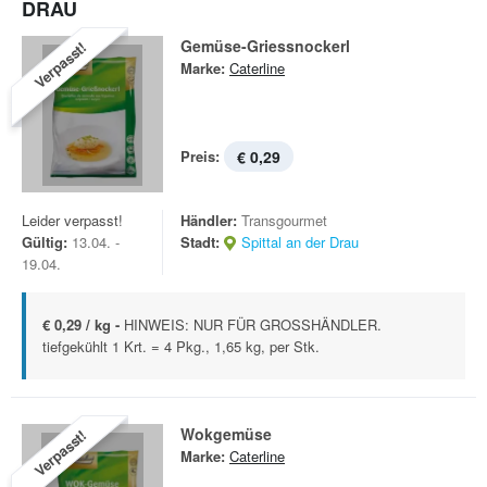
DRAU
Gemüse-Griessnockerl
Verpasst!
Marke:
Caterline
Preis:
€ 0,29
Leider verpasst!
Händler:
Transgourmet
Gültig:
13.04. -
Stadt:
Spittal an der Drau
19.04.
€ 0,29 / kg -
HINWEIS: NUR FÜR GROSSHÄNDLER.
tiefgekühlt 1 Krt. = 4 Pkg., 1,65 kg, per Stk.
Wokgemüse
Verpasst!
Marke:
Caterline