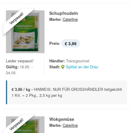
Schupfnudeln
Verpasst!
Marke:
Caterline
Preis:
€ 3,86
Leider verpasst!
Händler:
Transgourmet
Gültig:
18.05. -
Stadt:
Spittal an der Drau
24.05.
€ 3,86 / kg -
HINWEIS: NUR FÜR GROSSHÄNDLER tiefgekühlt
1 Krt. = 2 Pkg., 2,5 kg per kg
Wokgemüse
Verpasst!
Marke:
Caterline