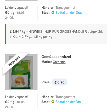
Leider verpasst!
Händler:
Transgourmet
Gültig:
18.05. -
Stadt:
Spittal an der Drau
24.05.
€ 9,94 / kg -
HINWEIS: NUR FÜR GROSSHÄNDLER tiefgekühlt
1 Krt. = 2 Pkg., 1,5 kg per kg
Gemüseschnitzel
Verpasst!
Marke:
Caterline
Preis:
€ 0,70
Leider verpasst!
Händler:
Transgourmet
Gültig:
18.05. -
Stadt:
Spittal an der Drau
24.05.