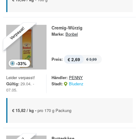
Cremig-Würzig
Verpasst!
Marke:
Bonbel
Preis:
€ 2,69
€ 3,99
-
33
%
Leider verpasst!
Händler:
PENNY
Gültig:
29.04. -
Stadt:
Bludenz
07.05.
€ 15,82 / kg -
pro 170 g Packung
Butterkäse