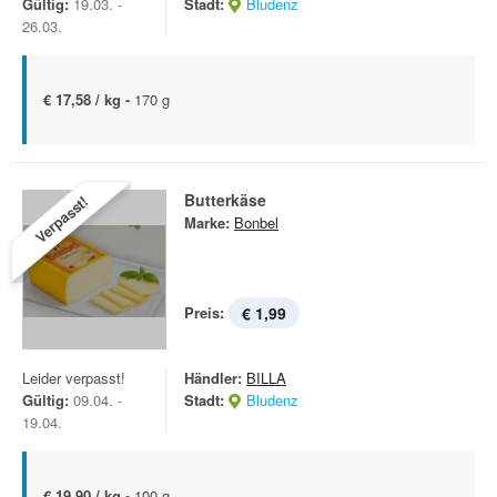
Gültig:
19.03. -
Stadt:
Bludenz
26.03.
€ 17,58 / kg -
170 g
Butterkäse
Verpasst!
Marke:
Bonbel
Preis:
€ 1,99
Leider verpasst!
Händler:
BILLA
Gültig:
09.04. -
Stadt:
Bludenz
19.04.
€ 19,90 / kg -
100 g