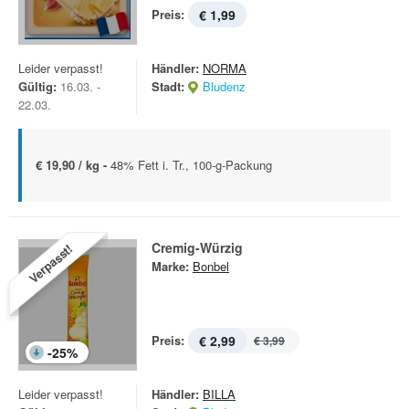
Preis:
€ 1,99
Leider verpasst!
Händler:
NORMA
Gültig:
16.03. -
Stadt:
Bludenz
22.03.
€ 19,90 / kg -
48% Fett i. Tr., 100-g-Packung
Cremig-Würzig
Verpasst!
Marke:
Bonbel
Preis:
€ 2,99
€ 3,99
-
25
%
Leider verpasst!
Händler:
BILLA