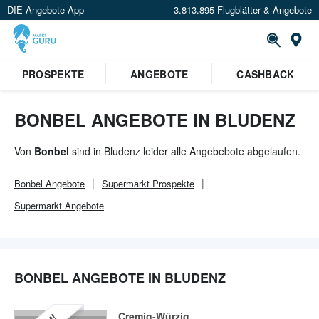
DIE Angebote App
3.813.895 Flugblätter & Angebote
Or
PROSPEKTE
ANGEBOTE
CASHBACK
BONBEL ANGEBOTE IN BLUDENZ
Von
Bonbel
sind in Bludenz leider alle Angebebote abgelaufen.
Bonbel
Angebote
Supermarkt
Prospekte
Supermarkt
Angebote
BONBEL ANGEBOTE IN BLUDENZ
Cremig-Würzig