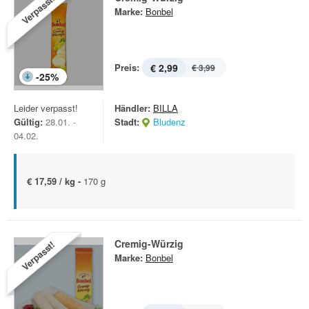
Verpasst!
Marke:
Bonbel
Preis:
€ 2,99
€ 3,99
-
25
%
Leider verpasst!
Händler:
BILLA
Gültig:
28.01. -
Stadt:
Bludenz
04.02.
€ 17,59 / kg -
170 g
Cremig-Würzig
Verpasst!
Marke:
Bonbel