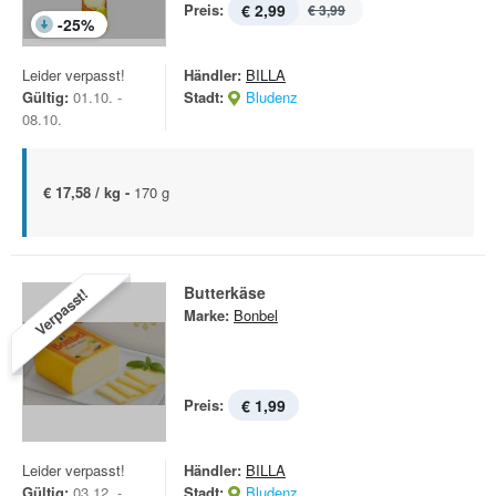
Preis:
€ 2,99
€ 3,99
-
25
%
Leider verpasst!
Händler:
BILLA
Gültig:
01.10. -
Stadt:
Bludenz
08.10.
€ 17,58 / kg -
170 g
Butterkäse
Verpasst!
Marke:
Bonbel
Preis:
€ 1,99
Leider verpasst!
Händler:
BILLA
Gültig:
03.12. -
Stadt:
Bludenz