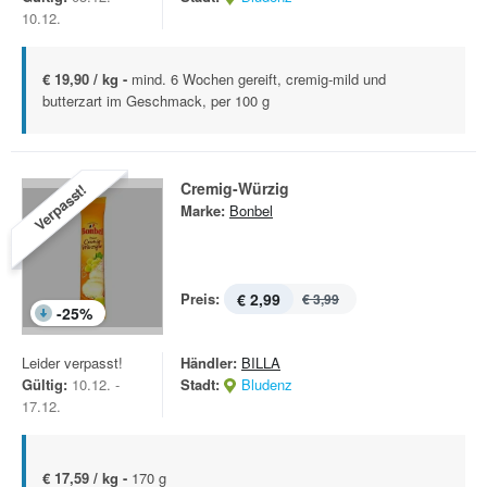
10.12.
€ 19,90 / kg -
mind. 6 Wochen gereift, cremig-mild und
butterzart im Geschmack, per 100 g
Cremig-Würzig
Verpasst!
Marke:
Bonbel
Preis:
€ 2,99
€ 3,99
-
25
%
Leider verpasst!
Händler:
BILLA
Gültig:
10.12. -
Stadt:
Bludenz
17.12.
€ 17,59 / kg -
170 g