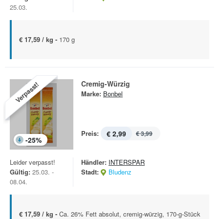
25.03.
€ 17,59 / kg -
170 g
Cremig-Würzig
Verpasst!
Marke:
Bonbel
Preis:
€ 2,99
€ 3,99
-
25
%
Leider verpasst!
Händler:
INTERSPAR
Gültig:
25.03. -
Stadt:
Bludenz
08.04.
€ 17,59 / kg -
Ca. 26% Fett absolut, cremig-würzig, 170-g-Stück