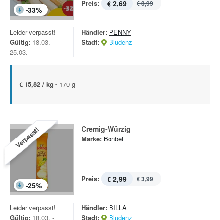
Preis:
€ 2,69
€ 3,99
-
33
%
Leider verpasst!
Händler:
PENNY
Gültig:
18.03. -
Stadt:
Bludenz
25.03.
€ 15,82 / kg -
170 g
Cremig-Würzig
Verpasst!
Marke:
Bonbel
Preis:
€ 2,99
€ 3,99
-
25
%
Leider verpasst!
Händler:
BILLA
Gültig:
18.03. -
Stadt:
Bludenz