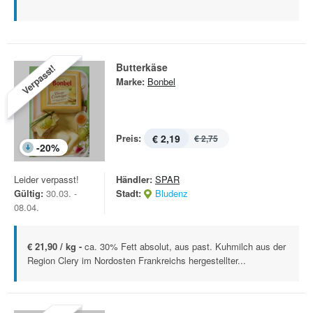
Butterkäse
Verpasst!
Marke:
Bonbel
Preis:
€ 2,19
€ 2,75
-
20
%
Leider verpasst!
Händler:
SPAR
Gültig:
30.03. -
Stadt:
Bludenz
08.04.
€ 21,90 / kg -
ca. 30% Fett absolut, aus past. Kuhmilch aus der
Region Clery im Nordosten Frankreichs hergestellter...