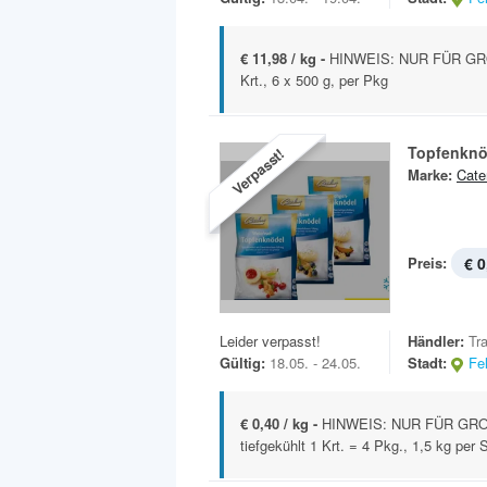
€ 11,98 / kg -
HINWEIS: NUR FÜR GRO
Krt., 6 x 500 g, per Pkg
Topfenknö
Verpasst!
Marke:
Cate
Preis:
€ 0
Leider verpasst!
Händler:
Tr
Gültig:
18.05. - 24.05.
Stadt:
Fe
€ 0,40 / kg -
HINWEIS: NUR FÜR GRO
tiefgekühlt 1 Krt. = 4 Pkg., 1,5 kg per 