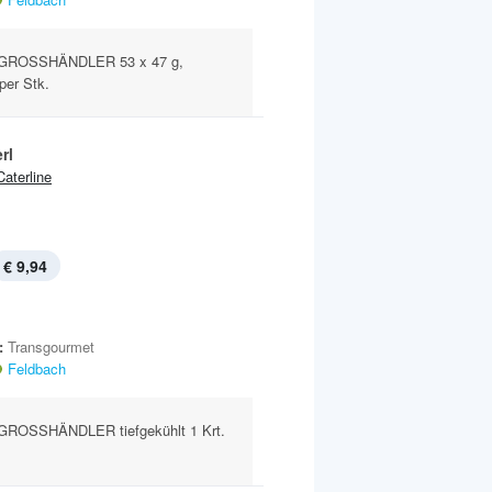
GROSSHÄNDLER 53 x 47 g,
 per Stk.
rl
Caterline
€ 9,94
:
Transgourmet
Feldbach
ROSSHÄNDLER tiefgekühlt 1 Krt.