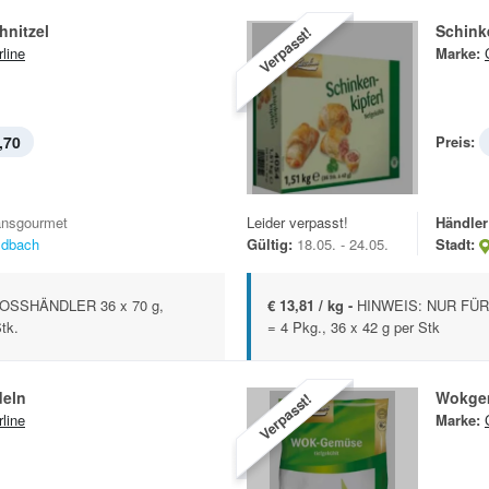
nitzel
Schink
Verpasst!
rline
Marke:
,70
Preis:
ansgourmet
Leider verpasst!
Händler
ldbach
Gültig:
18.05. - 24.05.
Stadt:
OSSHÄNDLER 36 x 70 g,
€ 13,81 / kg -
HINWEIS: NUR FÜR 
Stk.
= 4 Pkg., 36 x 42 g per Stk
eln
Wokge
Verpasst!
rline
Marke: