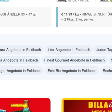
ldbach
Gültig:
03.08. - 09.08.
Stadt:
SSHÄNDLER 53 x 47 g,
€ 11,99 / kg -
HINWEIS: NUR FÜR 
= 2 Pkg., 2 kg, per kg
ora Angebote in Feldbach
11er Angebote in Feldbach
Jeden Ta
lla Angebote in Feldbach
Finest Gourmet Angebote in Feldbach
nger Angebote in Feldbach
Echt Bio Angebote in Feldbach
Reche