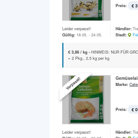
Preis:
€ 3
Leider verpasst!
Händler:
Tr
Gültig:
18.05. - 24.05.
Stadt:
Fe
€ 3,86 / kg -
HINWEIS: NUR FÜR GROS
= 2 Pkg., 2,5 kg per kg
Gemüsela
Verpasst!
Marke:
Cate
Preis:
€ 0
Leider verpasst!
Händler:
Tr