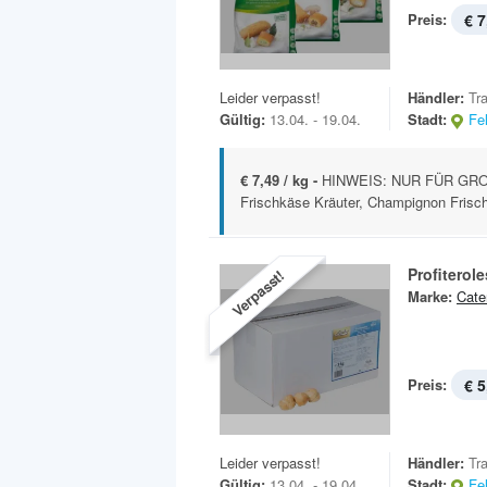
Preis:
€ 7
Leider verpasst!
Händler:
Tr
Gültig:
13.04. - 19.04.
Stadt:
Fe
€ 7,49 / kg -
HINWEIS: NUR FÜR GRO
Frischkäse Kräuter, Champignon Frischk
Profiterole
Verpasst!
Marke:
Cate
Preis:
€ 5
Leider verpasst!
Händler:
Tr
Gültig:
13.04. - 19.04.
Stadt:
Fe