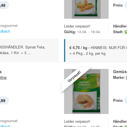
,49
Preis:
ansgourmet
Leider verpasst!
Händler
ldbach
Gültig:
13.04. - 19.04.
Stadt:
SSHÄNDLER. Spinat Feta,
€ 4,75 / kg -
HINWEIS: NUR FÜR G
äse, 1 Krt. = 3 ...
= 4 Pkg., 2 kg, per kg
s
Gemüs
Verpasst!
rline
Marke:
,99
Preis:
ansgourmet
Leider verpasst!
Händler
ldbach
Gültig:
04.05. - 10.05.
Stadt: