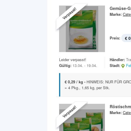
Gemüse-Gr
Verpasst!
Marke:
Cate
Preis:
€ 0
Leider verpasst!
Händler:
Tr
Gültig:
13.04. - 19.04.
Stadt:
Fe
€ 0,29 / kg -
HINWEIS: NUR FÜR GROSS
= 4 Pkg., 1,65 kg, per Stk.
Röstischm
Verpasst!
Marke:
Cate