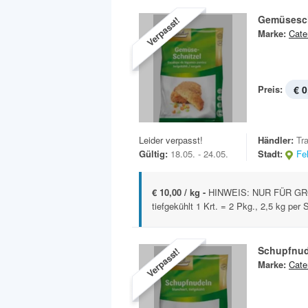
Gemüsesch
Verpasst!
Marke:
Cate
Preis:
€ 0
Leider verpasst!
Händler:
Tr
Gültig:
18.05. - 24.05.
Stadt:
Fe
€ 10,00 / kg -
HINWEIS: NUR FÜR GR
tiefgekühlt 1 Krt. = 2 Pkg., 2,5 kg per 
Schupfnud
Verpasst!
Marke:
Cate