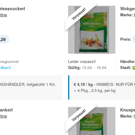
iessnockerl
Wokge
Verpasst!
rline
Marke:
,29
Preis:
ansgourmet
Leider verpasst!
Händler
ldbach
Gültig:
13.04. - 19.04.
Stadt:
HÄNDLER. tiefgekühlt 1 Krt.
€ 4,19 / kg -
HINWEIS: NUR FÜR G
= 4 Pkg., 2,5 kg, per kg
ankerl
Knuspe
Verpasst!
rline
Marke: