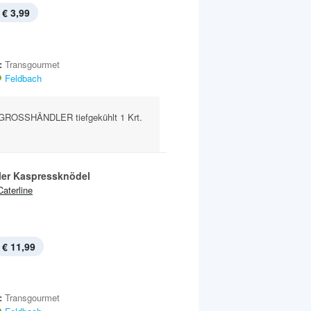
€ 3,99
:
Transgourmet
Feldbach
ROSSHÄNDLER tiefgekühlt 1 Krt.
ler Kaspressknödel
Caterline
€ 11,99
:
Transgourmet