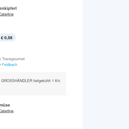
enkipferl
Caterline
€ 0,58
:
Transgourmet
Feldbach
GROSSHÄNDLER tiefgekühlt 1 Krt.
müse
Caterline