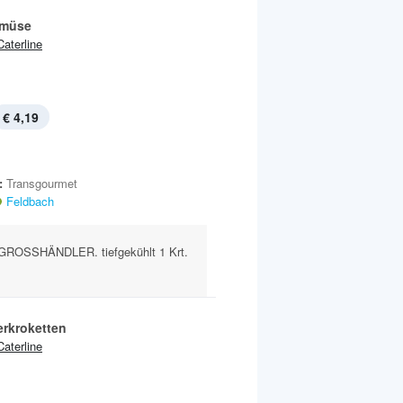
müse
Caterline
€ 4,19
:
Transgourmet
Feldbach
ROSSHÄNDLER. tiefgekühlt 1 Krt.
rkroketten
Caterline