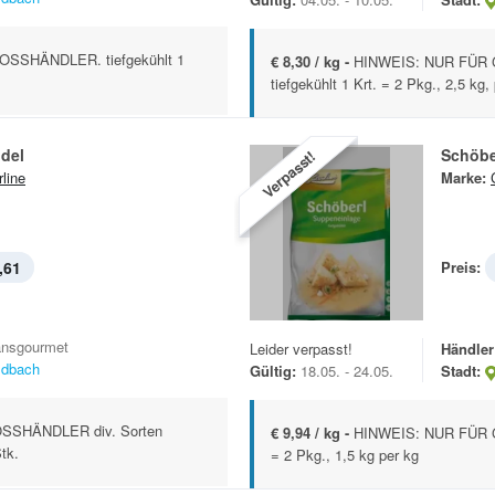
SSHÄNDLER. tiefgekühlt 1
€ 8,30 / kg -
HINWEIS: NUR FÜR 
tiefgekühlt 1 Krt. = 2 Pkg., 2,5 kg,
del
Schöbe
Verpasst!
rline
Marke:
,61
Preis:
ansgourmet
Leider verpasst!
Händler
ldbach
Gültig:
18.05. - 24.05.
Stadt:
SSHÄNDLER div. Sorten
€ 9,94 / kg -
HINWEIS: NUR FÜR G
Stk.
= 2 Pkg., 1,5 kg per kg