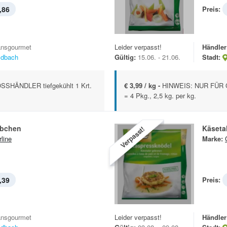
,86
Preis:
ansgourmet
Leider verpasst!
Händler
ldbach
Gültig:
15.06. - 21.06.
Stadt:
SHÄNDLER tiefgekühlt 1 Krt.
€ 3,99 / kg -
HINWEIS: NUR FÜR G
= 4 Pkg., 2,5 kg. per kg.
ibchen
Käseta
Verpasst!
rline
Marke:
,39
Preis:
ansgourmet
Leider verpasst!
Händler