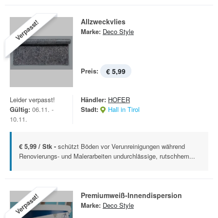
Allzweckvlies
Verpasst!
Marke:
Deco Style
Preis:
€ 5,99
Leider verpasst!
Händler:
HOFER
Gültig:
06.11. -
Stadt:
Hall in Tirol
10.11.
€ 5,99 / Stk -
schützt Böden vor Verunreinigungen während
Renovierungs- und Malerarbeiten undurchlässige, rutschhem...
Premiumweiß-Innendispersion
Verpasst!
Marke:
Deco Style