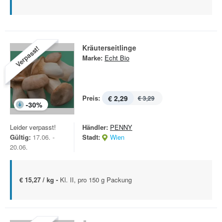
Kräuterseitlinge
Verpasst!
Marke:
Echt Bio
Preis:
€ 2,29
€ 3,29
-
30
%
Leider verpasst!
Händler:
PENNY
Gültig:
17.06. -
Stadt:
Wien
20.06.
€ 15,27 / kg -
Kl. II, pro 150 g Packung