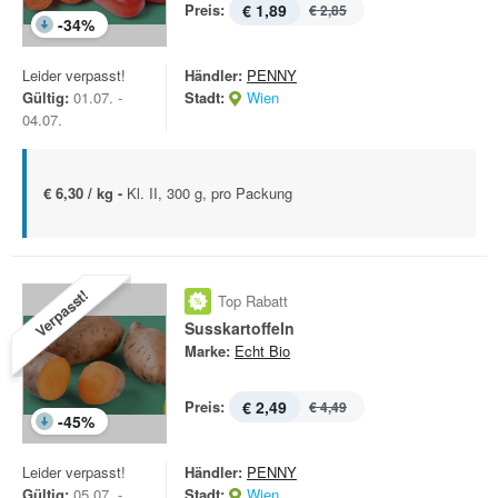
Preis:
€ 1,89
€ 2,85
-
34
%
Leider verpasst!
Händler:
PENNY
Gültig:
01.07. -
Stadt:
Wien
04.07.
€ 6,30 / kg -
Kl. II, 300 g, pro Packung
Verpasst!
Top Rabatt
Susskartoffeln
Marke:
Echt Bio
Preis:
€ 2,49
€ 4,49
-
45
%
Leider verpasst!
Händler:
PENNY
Gültig:
05.07. -
Stadt:
Wien