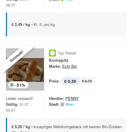
08.07.
€ 2,49 / kg -
Kl. II, pro kg
Verpasst!
Top Rabatt
Kornspitz
Marke:
Echt Bio
Preis:
€ 0,39
€ 0,79
-
51
%
Leider verpasst!
Händler:
PENNY
Gültig:
01.07. -
Stadt:
Wien
04.07.
€ 5,20 / kg -
knuspriges Mehrkorngebäck mit besten Bio-Zutaten