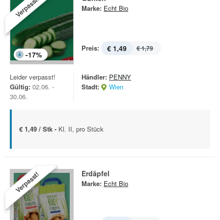
Verpasst!
Marke:
Echt Bio
Preis:
€ 1,49
€ 1,79
-
17
%
Leider verpasst!
Händler:
PENNY
Gültig:
02.06. -
Stadt:
Wien
30.06.
€ 1,49 / Stk -
Kl. II, pro Stück
Erdäpfel
Verpasst!
Marke:
Echt Bio