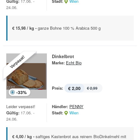
Gültig:
17.06. -
Stadt:
Wien
24.06.
€ 15,98 / kg -
ganze Bohne 100 % Arabica 500 g
Dinkelbrot
Verpasst!
Marke:
Echt Bio
Preis:
€ 2,00
€ 2,99
-
33
%
Leider verpasst!
Händler:
PENNY
Gültig:
17.06. -
Stadt:
Wien
24.06.
€ 4,00 / kg -
saftiges Kastenbrot aus reinem BioDinkelmehl mit