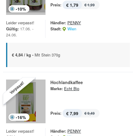
Preis:
€ 1,79
€ 1,99
-
10
%
Leider verpasst!
Händler:
PENNY
Gültig:
17.06. -
Stadt:
Wien
24.06.
€ 4,84 / kg -
Mit Stein 370g
Hochlandkaffee
Verpasst!
Marke:
Echt Bio
Preis:
€ 7,99
€ 9,49
-
16
%
Leider verpasst!
Händler:
PENNY