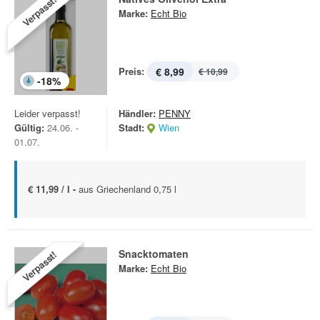
Verpasst!
Marke:
Echt Bio
Preis:
€ 8,99
€ 10,99
-
18
%
Leider verpasst!
Händler:
PENNY
Gültig:
24.06. -
Stadt:
Wien
01.07.
€ 11,99 / l -
aus Griechenland 0,75 l
Snacktomaten
Verpasst!
Marke:
Echt Bio