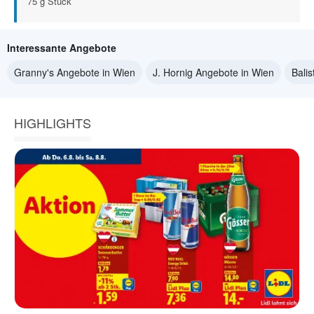
75 g Stück
Interessante Angebote
Granny's Angebote in Wien
J. Hornig Angebote in Wien
Bali
HIGHLIGHTS