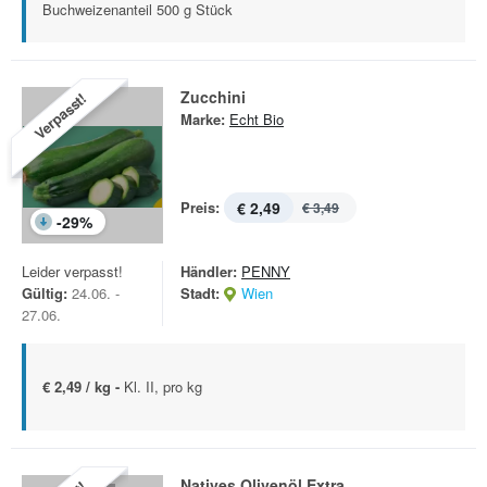
Buchweizenanteil 500 g Stück
Zucchini
Verpasst!
Marke:
Echt Bio
Preis:
€ 2,49
€ 3,49
-
29
%
Leider verpasst!
Händler:
PENNY
Gültig:
24.06. -
Stadt:
Wien
27.06.
€ 2,49 / kg -
Kl. II, pro kg
Natives Olivenöl Extra