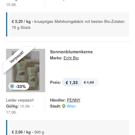
10.06.
€ 5,20 / kg -
knuspriges Mehrkorngebäck mit besten Bio-Zutaten
75 g Stück
Sonnenblumenkerne
Verpasst!
Marke:
Echt Bio
Preis:
€ 1,33
€ 1,99
-
33
%
Leider verpasst!
Händler:
PENNY
Gültig:
10.06. -
Stadt:
Wien
17.06.
€ 2,66 / kg -
500 g