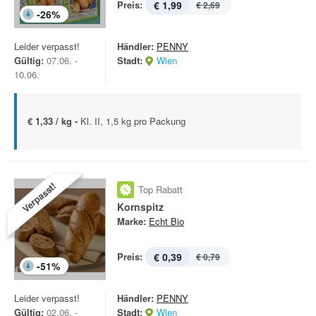
Preis:
€ 1,99
€ 2,69
-
26
%
Leider verpasst!
Händler:
PENNY
Gültig:
07.06. -
Stadt:
Wien
10.06.
€ 1,33 / kg -
Kl. II, 1,5 kg pro Packung
Verpasst!
Top Rabatt
Kornspitz
Marke:
Echt Bio
Preis:
€ 0,39
€ 0,79
-
51
%
Leider verpasst!
Händler:
PENNY
Gültig:
02.06. -
Stadt:
Wien