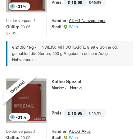
Preis:
€ 10,99
€ 15,99
-
31
%
Leider verpasst!
Händler:
ADEG Nahversorger
Gültig:
20.05. -
Stadt:
Wien
27.05.
€ 21,98 / kg -
HINWEIS: MIT JÖ KARTE 8.99 € Bohne od.
gemahlen div. Sorten, 500 g Angebot in deinem Adeg
Nahversorg...
Kaffee Spezial
Verpasst!
Marke:
J. Hornig
Preis:
€ 10,99
€ 15,99
-
31
%
Leider verpasst!
Händler:
ADEG Aktiv
Gültig:
20.05. -
Stadt:
Wien