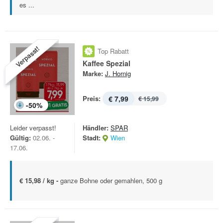
es ...
Verpasst!
Top Rabatt
Kaffee Spezial
Marke:
J. Hornig
Preis:
€ 7,99
€ 15,99
-
50
%
Leider verpasst!
Händler:
SPAR
Gültig:
02.06. -
Stadt:
Wien
17.06.
€ 15,98 / kg -
ganze Bohne oder gemahlen, 500 g