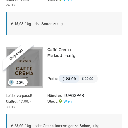
24.06.
€ 15,98 / kg -
div. Sorten 500 g
Caffè Crema
Verpasst!
Marke:
J. Hornig
Preis:
€ 23,99
€ 29,99
-
20
%
Leider verpasst!
Händler:
EUROSPAR
Gültig:
17.06. -
Stadt:
Wien
30.06.
€ 23,99 / kg -
oder Crema Intenso ganze Bohne, 1 kg