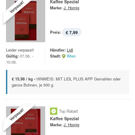
Kaffee Spezial
Verpasst!
Marke:
J. Hornig
Preis:
€ 7,99
Leider verpasst!
Händler:
Lidl
Gültig:
07.06. -
Stadt:
Wien
10.06.
€ 15,98 / kg -
HINWEIS: MIT LIDL PLUS APP Gemahlen oder
ganze Bohnen, je 500 g.
Verpasst!
Top Rabatt
Kaffee Spezial
Marke:
J. Hornig