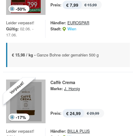
Preis:
€ 7,99
€ 15,99
-
50
%
Leider verpasst!
Händler:
EUROSPAR
Gültig:
02.06. -
Stadt:
Wien
17.06.
€ 15,98 / kg -
Ganze Bohne oder gemahlen 500 g
Caffè Crema
Verpasst!
Marke:
J. Hornig
Preis:
€ 24,99
€ 29,99
-
17
%
Leider verpasst!
Händler:
BILLA PLUS