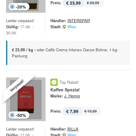
Preis:
€ 23,99
€ 29,99
-
20
%
Leider verpasst!
Händler:
INTERSPAR
Gültig:
17.06. -
Stadt:
Wien
30.06.
€ 23,99 / kg -
oder Caffè Crema Intenso Ganze Bohne, 1-kg-
Packung
Verpasst!
Top Rabatt
Kaffee Spezial
Marke:
J. Hornig
Preis:
€ 7,99
€ 15,99
-
50
%
Leider verpasst!
Händler:
BILLA
Gültig:
17.06. -
Stadt:
Wien