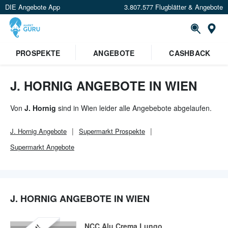
DIE Angebote App
3.807.577 Flugblätter & Angebote
Or
×
PROSPEKTE
ANGEBOTE
CASHBACK
Verrate uns deinen Standort um
Angebote in deiner Nähe
zu
sehen.
J. HORNIG ANGEBOTE IN WIEN
Standort festlegen
Von
J. Hornig
sind in Wien leider alle Angebebote abgelaufen.
J. Hornig
Angebote
Supermarkt
Prospekte
Supermarkt
Angebote
J. HORNIG ANGEBOTE IN WIEN
NCC Alu Crema Lungo