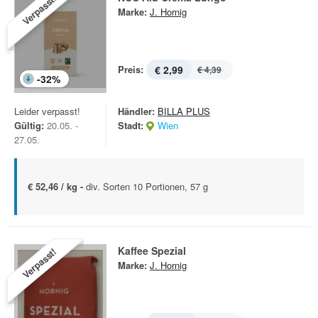
Verpasst!
Marke:
J. Hornig
Preis:
€ 2,99
€ 4,39
-
32
%
Leider verpasst!
Händler:
BILLA PLUS
Gültig:
20.05. -
Stadt:
Wien
27.05.
€ 52,46 / kg -
div. Sorten 10 Portionen, 57 g
Kaffee Spezial
Verpasst!
Marke:
J. Hornig