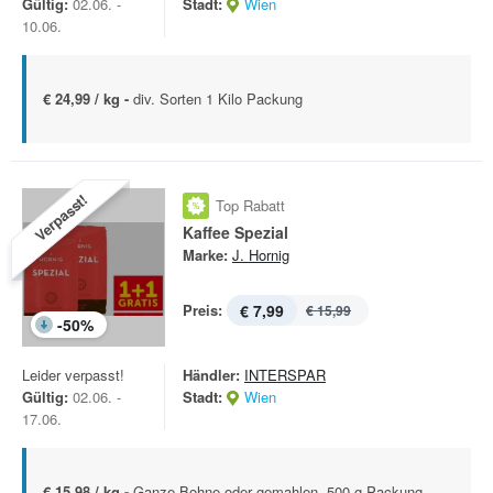
Gültig:
02.06. -
Stadt:
Wien
10.06.
€ 24,99 / kg -
div. Sorten 1 Kilo Packung
Verpasst!
Top Rabatt
Kaffee Spezial
Marke:
J. Hornig
Preis:
€ 7,99
€ 15,99
-
50
%
Leider verpasst!
Händler:
INTERSPAR
Gültig:
02.06. -
Stadt:
Wien
17.06.
€ 15,98 / kg -
Ganze Bohne oder gemahlen, 500-g-Packung