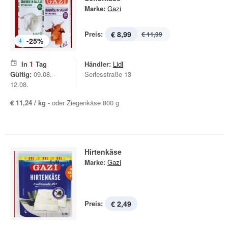
Marke:
Gazi
Preis:
€ 8,99
€ 11,99
-
25
%
In
1
Tag
Händler:
Lidl
Gültig:
09.08. -
Serlesstraße 13
12.08.
€ 11,24 / kg -
oder Ziegenkäse 800 g
Hirtenkäse
Marke:
Gazi
Preis:
€ 2,49