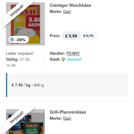
Cremiger Weichkäse
Verpasst!
Marke:
Gazi
Preis:
€ 5,99
€ 9,79
-
39
%
Leider verpasst!
Händler:
PENNY
Gültig:
07.06. -
Stadt:
Gleisdorf
10.06.
€ 7,49 / kg -
800 g
Grill-Pfannenkäse
Verpasst!
Marke:
Gazi