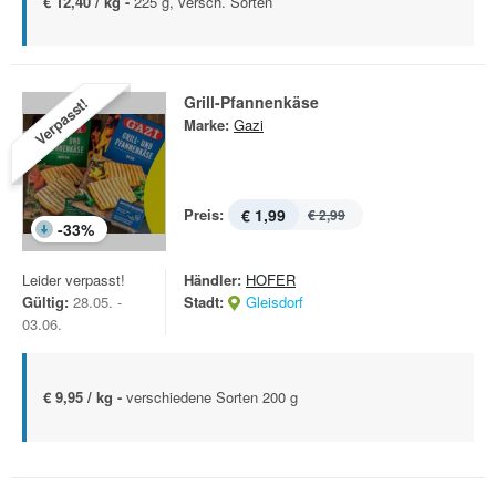
€ 12,40 / kg -
225 g, versch. Sorten
Grill-Pfannenkäse
Verpasst!
Marke:
Gazi
Preis:
€ 1,99
€ 2,99
-
33
%
Leider verpasst!
Händler:
HOFER
Gültig:
28.05. -
Stadt:
Gleisdorf
03.06.
€ 9,95 / kg -
verschiedene Sorten 200 g