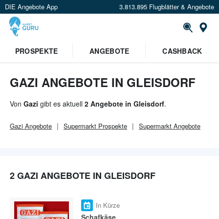
DIE Angebote App
3.813.895 Flugblätter & Angebote
Or
PROSPEKTE
ANGEBOTE
CASHBACK
GAZI ANGEBOTE IN GLEISDORF
Von
Gazi
gibt es aktuell
2 Angebote in Gleisdorf
.
Gazi
Angebote
Supermarkt
Prospekte
Supermarkt
Angebote
2 GAZI ANGEBOTE IN GLEISDORF
In Kürze
Schafkäse