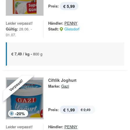
Preis:
€ 5,99
Leider verpasst!
Händler:
PENNY
Gültig:
28.06. -
Stadt:
Gleisdorf
01.07.
€ 7,49 / kg -
800 g
Ciftlik Joghurt
Verpasst!
Marke:
Gazi
Preis:
€ 1,99
€ 2,49
-
20
%
Leider verpasst!
Händler:
PENNY