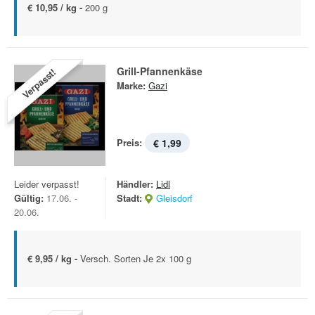
€ 10,95 / kg -
200 g
Grill-Pfannenkäse
Verpasst!
Marke:
Gazi
Preis:
€ 1,99
Leider verpasst!
Händler:
Lidl
Gültig:
17.06. -
Stadt:
Gleisdorf
20.06.
€ 9,95 / kg -
Versch. Sorten Je 2x 100 g