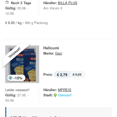
Noch
3
Tage
Händler:
BILLA PLUS
Gültig:
05.08. -
Am Vorum 3
12.08.
€ 6,92 / kg -
360 g Packung.
Halloumi
Verpasst!
Marke:
Gazi
Preis:
€ 2,79
€ 3,29
-
15
%
Leider verpasst!
Händler:
MPREIS
Gültig:
27.05. -
Stadt:
Gleisdorf
03.06.