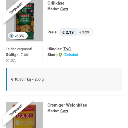
Grillkäse
Verpasst!
Marke:
Gazi
Preis:
€ 2,19
€ 3,29
-
33
%
Leider verpasst!
Händler:
T&G
Gültig:
17.06. -
Stadt:
Gleisdorf
01.07.
€ 10,95 / kg -
200 g
Cremiger Weichkäse
Verpasst!
Marke:
Gazi