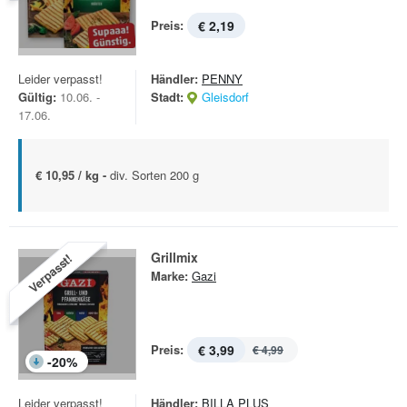
Preis:
€ 2,19
Leider verpasst!
Händler:
PENNY
Gültig:
10.06. -
Stadt:
Gleisdorf
17.06.
€ 10,95 / kg -
div. Sorten 200 g
Grillmix
Verpasst!
Marke:
Gazi
Preis:
€ 3,99
€ 4,99
-
20
%
Leider verpasst!
Händler:
BILLA PLUS