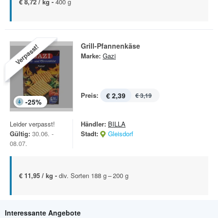
€ 8,72 / kg -
400 g
Grill-Pfannenkäse
Verpasst!
Marke:
Gazi
Preis:
€ 2,39
€ 3,19
-
25
%
Leider verpasst!
Händler:
BILLA
Gültig:
30.06. -
Stadt:
Gleisdorf
08.07.
€ 11,95 / kg -
div. Sorten 188 g – 200 g
Interessante Angebote