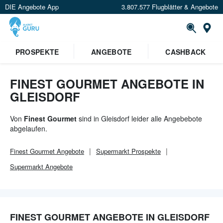
DIE Angebote App
3.807.577 Flugblätter & Angebote
Or
×
PROSPEKTE
ANGEBOTE
CASHBACK
Verrate uns deinen Standort um
Angebote in deiner Nähe
zu
sehen.
FINEST GOURMET ANGEBOTE IN
GLEISDORF
Standort festlegen
Von
Finest Gourmet
sind in Gleisdorf leider alle Angebebote
abgelaufen.
Finest Gourmet
Angebote
Supermarkt
Prospekte
Supermarkt
Angebote
FINEST GOURMET ANGEBOTE IN GLEISDORF