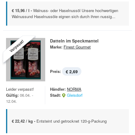
€ 15,96 / l -
Walnuss- oder Haselnussöl Unsere hochwertigen
Walnussund Haselnussöle eignen sich durch ihren nussig...
Datteln im Speckmantel
Verpasst!
Marke:
Finest Gourmet
Preis:
€ 2,69
Leider verpasst!
Händler:
NORMA
Gültig:
06.04. -
Stadt:
Gleisdorf
12.04.
€ 22,42 / kg -
Entsteint und getrocknet 120-g-Packung