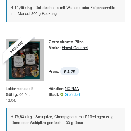
€ 11,45 / kg -
Dattelschnitte mit Walnuss oder Feigenschnitte
mit Mandel 200-g-Packung
Getrocknete Pilze
Verpasst!
Marke:
Finest Gourmet
Preis:
€ 4,79
Leider verpasst!
Händler:
NORMA
Gültig:
06.04. -
Stadt:
Gleisdorf
12.04.
€ 79,83 / kg -
Steinpilze, Champignons mit Pfifferlingen 60-g-
Dose oder Waldpilze gemischt 100-g-Dose