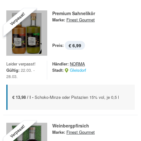
Premium Sahnelikör
Verpasst!
Marke:
Finest Gourmet
Preis:
€ 6,99
Leider verpasst!
Händler:
NORMA
Gültig:
22.03. -
Stadt:
Gleisdorf
28.03.
€ 13,98 / l -
Schoko-Minze oder Pistazien 15% vol, je 0,5 l
Weinbergpfirsich
Verpasst!
Marke:
Finest Gourmet