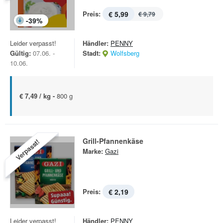
Preis:
€ 5,99
€ 9,79
-
39
%
Leider verpasst!
Händler:
PENNY
Gültig:
07.06. -
Stadt:
Wolfsberg
10.06.
€ 7,49 / kg -
800 g
Grill-Pfannenkäse
Verpasst!
Marke:
Gazi
Preis:
€ 2,19
Leider verpasst!
Händler:
PENNY