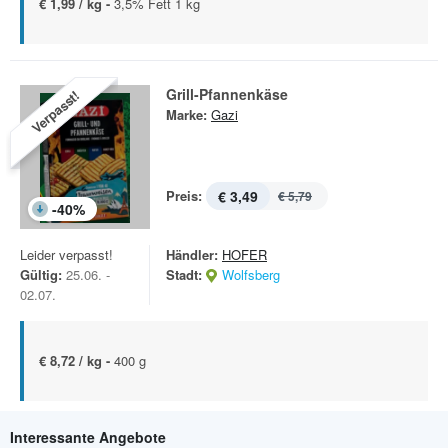
€ 1,99 / kg -
3,5% Fett 1 kg
Grill-Pfannenkäse
Verpasst!
Marke:
Gazi
Preis:
€ 3,49
€ 5,79
-
40
%
Leider verpasst!
Händler:
HOFER
Gültig:
25.06. -
Stadt:
Wolfsberg
02.07.
€ 8,72 / kg -
400 g
Interessante Angebote