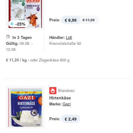
Preis:
€ 8,99
€ 11,99
-
25
%
In
3
Tagen
Händler:
Lidl
Gültig:
09.08. -
Kremstalstraße 92
12.08.
€ 11,24 / kg -
oder Ziegenkäse 800 g
Brandneu
Hirtenkäse
Marke:
Gazi
Preis:
€ 2,49