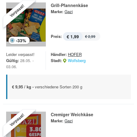
Grill-Pfannenkäse
Verpasst!
Marke:
Gazi
Preis:
€ 1,99
€ 2,99
-
33
%
Leider verpasst!
Händler:
HOFER
Gültig:
28.05. -
Stadt:
Wolfsberg
03.06.
€ 9,95 / kg -
verschiedene Sorten 200 g
Cremiger Weichkäse
Verpasst!
Marke:
Gazi