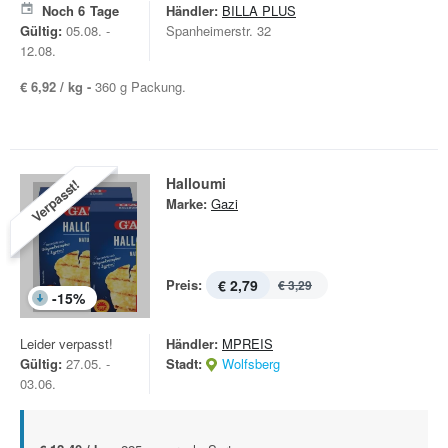
Noch
6
Tage
Händler:
BILLA PLUS
Gültig:
05.08. -
Spanheimerstr. 32
12.08.
€ 6,92 / kg -
360 g Packung.
Halloumi
Verpasst!
Marke:
Gazi
Preis:
€ 2,79
€ 3,29
-
15
%
Leider verpasst!
Händler:
MPREIS
Gültig:
27.05. -
Stadt:
Wolfsberg
03.06.