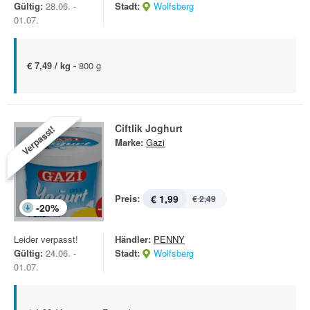
Gültig:
28.06. -
Stadt:
Wolfsberg
01.07.
€ 7,49 / kg -
800 g
Ciftlik Joghurt
Verpasst!
Marke:
Gazi
Preis:
€ 1,99
€ 2,49
-
20
%
Leider verpasst!
Händler:
PENNY
Gültig:
24.06. -
Stadt:
Wolfsberg
01.07.