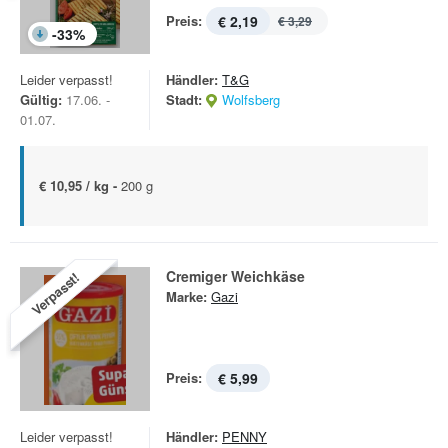
Preis:
€ 2,19
€ 3,29
-
33
%
Leider verpasst!
Händler:
T&G
Gültig:
17.06. -
Stadt:
Wolfsberg
01.07.
€ 10,95 / kg -
200 g
Cremiger Weichkäse
Verpasst!
Marke:
Gazi
Preis:
€ 5,99
Leider verpasst!
Händler:
PENNY