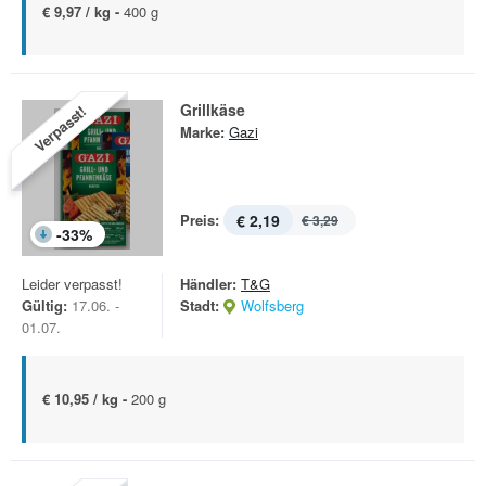
€ 9,97 / kg -
400 g
Grillkäse
Verpasst!
Marke:
Gazi
Preis:
€ 2,19
€ 3,29
-
33
%
Leider verpasst!
Händler:
T&G
Gültig:
17.06. -
Stadt:
Wolfsberg
01.07.
€ 10,95 / kg -
200 g