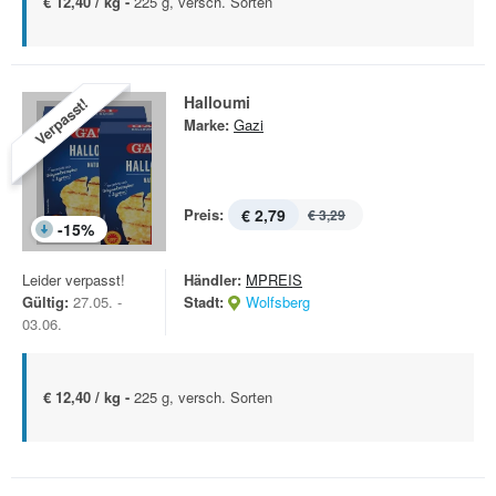
€ 12,40 / kg -
225 g, versch. Sorten
Halloumi
Verpasst!
Marke:
Gazi
Preis:
€ 2,79
€ 3,29
-
15
%
Leider verpasst!
Händler:
MPREIS
Gültig:
27.05. -
Stadt:
Wolfsberg
03.06.
€ 12,40 / kg -
225 g, versch. Sorten