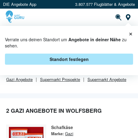
DIE Angebote App
3.807.577 Flugblätter & Angebote
Or
×
PROSPEKTE
ANGEBOTE
CASHBACK
Verrate uns deinen Standort um
Angebote in deiner Nähe
zu
sehen.
GAZI ANGEBOTE IN WOLFSBERG
Standort festlegen
Von
Gazi
gibt es aktuell
2 Angebote in Wolfsberg
.
Gazi
Angebote
Supermarkt
Prospekte
Supermarkt
Angebote
2 GAZI ANGEBOTE IN WOLFSBERG
Schafkäse
Marke:
Gazi