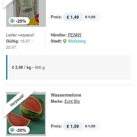
Preis:
€ 1,49
€ 1,99
-
25
%
Leider verpasst!
Händler:
PENNY
Gültig:
15.07. -
Stadt:
Wolfsberg
22.07.
€ 2,98 / kg -
500 g
Wassermelone
Verpasst!
Marke:
Echt Bio
Preis:
€ 1,59
€ 1,99
-
20
%