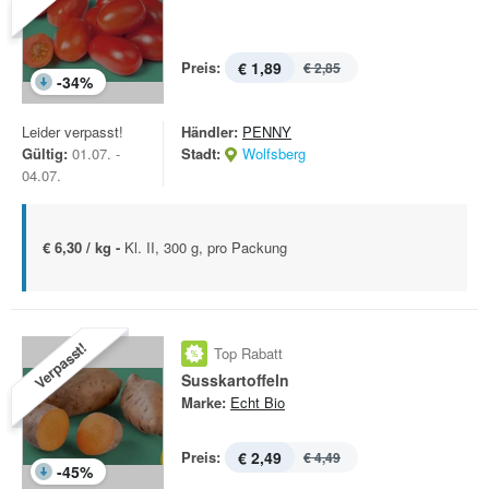
Preis:
€ 1,89
€ 2,85
-
34
%
Leider verpasst!
Händler:
PENNY
Gültig:
01.07. -
Stadt:
Wolfsberg
04.07.
€ 6,30 / kg -
Kl. II, 300 g, pro Packung
Verpasst!
Top Rabatt
Susskartoffeln
Marke:
Echt Bio
Preis:
€ 2,49
€ 4,49
-
45
%