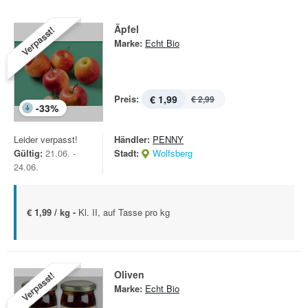
Äpfel
Verpasst!
Marke:
Echt Bio
Preis:
€ 1,99
€ 2,99
-
33
%
Leider verpasst!
Händler:
PENNY
Gültig:
21.06. -
Stadt:
Wolfsberg
24.06.
€ 1,99 / kg -
Kl. II, auf Tasse pro kg
Oliven
Verpasst!
Marke:
Echt Bio