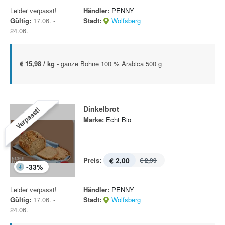
Leider verpasst!
Händler:
PENNY
Gültig:
17.06. -
Stadt:
Wolfsberg
24.06.
€ 15,98 / kg -
ganze Bohne 100 % Arabica 500 g
Dinkelbrot
Verpasst!
Marke:
Echt Bio
Preis:
€ 2,00
€ 2,99
-
33
%
Leider verpasst!
Händler:
PENNY
Gültig:
17.06. -
Stadt:
Wolfsberg
24.06.