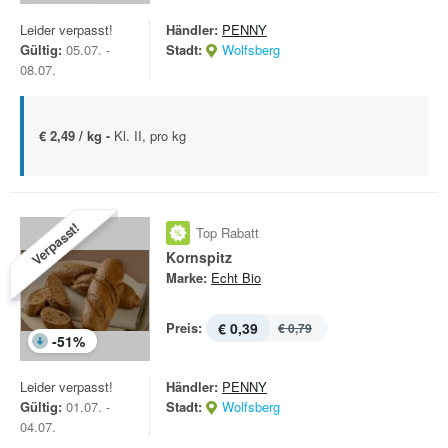
Leider verpasst!
Händler:
PENNY
Gültig:
05.07. -
Stadt:
Wolfsberg
08.07.
€ 2,49 / kg -
Kl. II, pro kg
Verpasst!
Top Rabatt
Kornspitz
Marke:
Echt Bio
Preis:
€ 0,39
€ 0,79
-
51
%
Leider verpasst!
Händler:
PENNY
Gültig:
01.07. -
Stadt:
Wolfsberg
04.07.