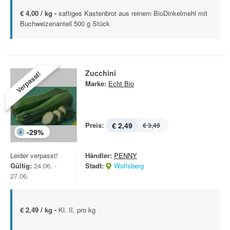
€ 4,00 / kg -
saftiges Kastenbrot aus reinem BioDinkelmehl mit
Buchweizenanteil 500 g Stück
Zucchini
Verpasst!
Marke:
Echt Bio
Preis:
€ 2,49
€ 3,49
-
29
%
Leider verpasst!
Händler:
PENNY
Gültig:
24.06. -
Stadt:
Wolfsberg
27.06.
€ 2,49 / kg -
Kl. II, pro kg