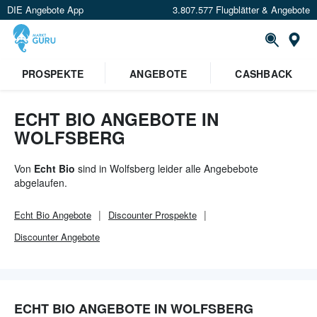
DIE Angebote App
3.807.577 Flugblätter & Angebote
Or
PROSPEKTE
ANGEBOTE
CASHBACK
ECHT BIO ANGEBOTE IN
WOLFSBERG
Von
Echt Bio
sind in Wolfsberg leider alle Angebebote
abgelaufen.
Echt Bio
Angebote
Discounter
Prospekte
Discounter
Angebote
ECHT BIO ANGEBOTE IN WOLFSBERG