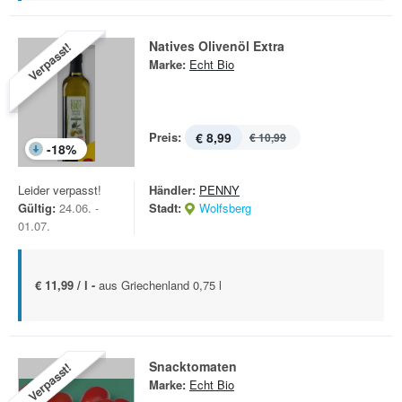
Natives Olivenöl Extra
Verpasst!
Marke:
Echt Bio
Preis:
€ 8,99
€ 10,99
-
18
%
Leider verpasst!
Händler:
PENNY
Gültig:
24.06. -
Stadt:
Wolfsberg
01.07.
€ 11,99 / l -
aus Griechenland 0,75 l
Snacktomaten
Verpasst!
Marke:
Echt Bio