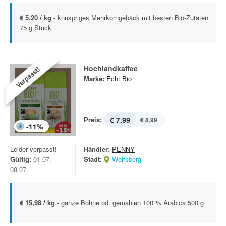
€ 5,20 / kg -
knuspriges Mehrkorngebäck mit besten Bio-Zutaten
75 g Stück
Hochlandkaffee
Verpasst!
Marke:
Echt Bio
Preis:
€ 7,99
€ 8,99
-
11
%
Leider verpasst!
Händler:
PENNY
Gültig:
01.07. -
Stadt:
Wolfsberg
08.07.
€ 15,98 / kg -
ganze Bohne od. gemahlen 100 % Arabica 500 g