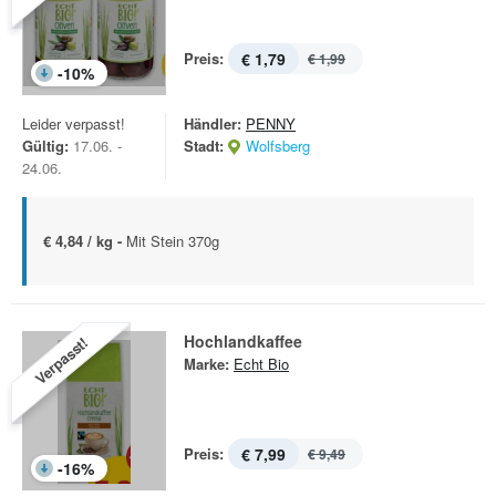
Preis:
€ 1,79
€ 1,99
-
10
%
Leider verpasst!
Händler:
PENNY
Gültig:
17.06. -
Stadt:
Wolfsberg
24.06.
€ 4,84 / kg -
Mit Stein 370g
Hochlandkaffee
Verpasst!
Marke:
Echt Bio
Preis:
€ 7,99
€ 9,49
-
16
%