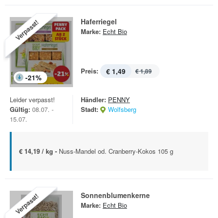
Haferriegel
Verpasst!
Marke:
Echt Bio
Preis:
€ 1,49
€ 1,89
-
21
%
Leider verpasst!
Händler:
PENNY
Gültig:
08.07. -
Stadt:
Wolfsberg
15.07.
€ 14,19 / kg -
Nuss-Mandel od. Cranberry-Kokos 105 g
Sonnenblumenkerne
Verpasst!
Marke:
Echt Bio