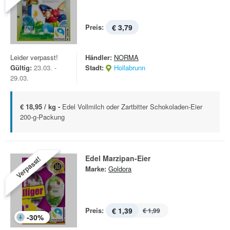
Preis:
€ 3,79
Leider verpasst!
Händler:
NORMA
Gültig:
23.03. -
Stadt:
Hollabrunn
29.03.
€ 18,95 / kg -
Edel Vollmilch oder Zartbitter Schokoladen-Eier
200-g-Packung
Edel Marzipan-Eier
Verpasst!
Marke:
Goldora
Preis:
€ 1,39
€ 1,99
-
30
%