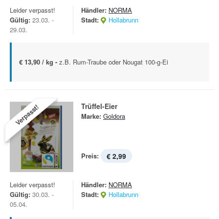
Leider verpasst!
Händler:
NORMA
Gültig:
23.03. -
Stadt:
Hollabrunn
29.03.
€ 13,90 / kg -
z.B. Rum-Traube oder Nougat 100-g-Ei
Trüffel-Eier
Verpasst!
Marke:
Goldora
Preis:
€ 2,99
Leider verpasst!
Händler:
NORMA
Gültig:
30.03. -
Stadt:
Hollabrunn
05.04.