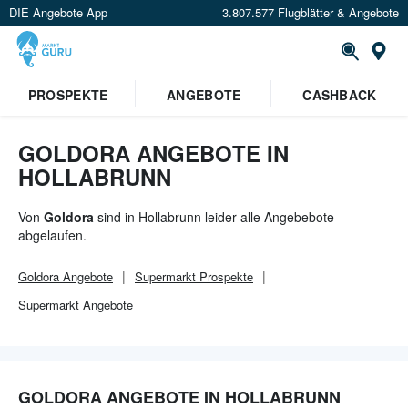
DIE Angebote App
3.807.577 Flugblätter & Angebote
Or
×
PROSPEKTE
ANGEBOTE
CASHBACK
Verrate uns deinen Standort um
Angebote in deiner Nähe
zu
sehen.
GOLDORA ANGEBOTE IN
HOLLABRUNN
Standort festlegen
Von
Goldora
sind in Hollabrunn leider alle Angebebote
abgelaufen.
Goldora
Angebote
Supermarkt
Prospekte
Supermarkt
Angebote
GOLDORA ANGEBOTE IN HOLLABRUNN