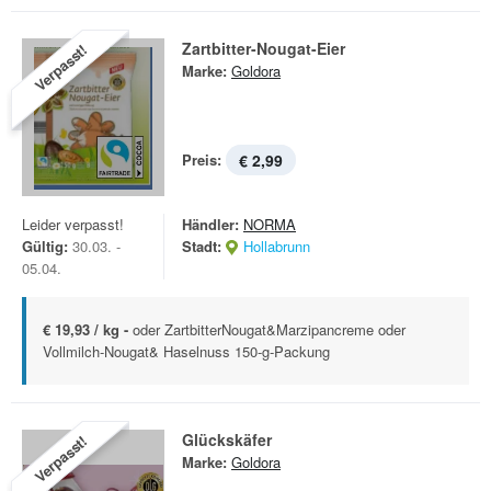
Zartbitter-Nougat-Eier
Verpasst!
Marke:
Goldora
Preis:
€ 2,99
Leider verpasst!
Händler:
NORMA
Gültig:
30.03. -
Stadt:
Hollabrunn
05.04.
€ 19,93 / kg -
oder ZartbitterNougat&Marzipancreme oder
Vollmilch-Nougat& Haselnuss 150-g-Packung
Glückskäfer
Verpasst!
Marke:
Goldora