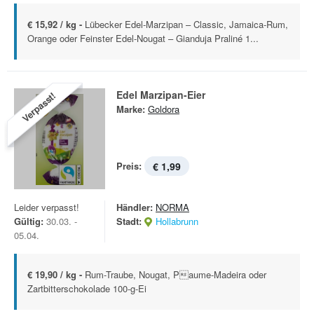
€ 15,92 / kg -
Lübecker Edel-Marzipan – Classic, Jamaica-Rum,
Orange oder Feinster Edel-Nougat – Gianduja Praliné 1...
Edel Marzipan-Eier
Verpasst!
Marke:
Goldora
Preis:
€ 1,99
Leider verpasst!
Händler:
NORMA
Gültig:
30.03. -
Stadt:
Hollabrunn
05.04.
€ 19,90 / kg -
Rum-Traube, Nougat, Paume-Madeira oder
Zartbitterschokolade 100-g-Ei