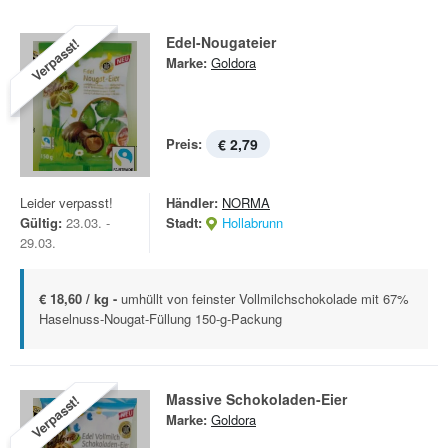
Edel-Nougateier
Verpasst!
Marke:
Goldora
Preis:
€ 2,79
Leider verpasst!
Händler:
NORMA
Gültig:
23.03. -
Stadt:
Hollabrunn
29.03.
€ 18,60 / kg -
umhüllt von feinster Vollmilchschokolade mit 67%
Haselnuss-Nougat-Füllung 150-g-Packung
Massive Schokoladen-Eier
Verpasst!
Marke:
Goldora