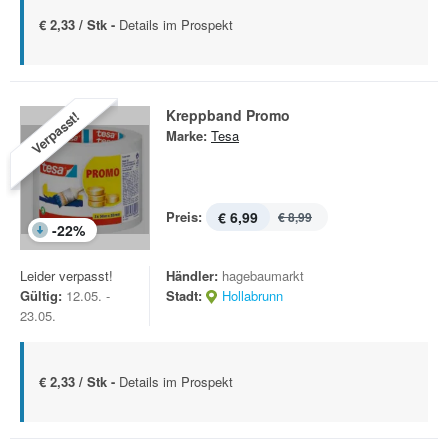
€ 2,33 / Stk -
Details im Prospekt
Kreppband Promo
Verpasst!
Marke:
Tesa
Preis:
€ 6,99
€ 8,99
-
22
%
Leider verpasst!
Händler:
hagebaumarkt
Gültig:
12.05. -
Stadt:
Hollabrunn
23.05.
€ 2,33 / Stk -
Details im Prospekt