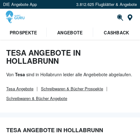
DIE Angebote App
3.812.625 Flugblätter & Angebote
Or
×
PROSPEKTE
ANGEBOTE
CASHBACK
Verrate uns deinen Standort um
Angebote in deiner Nähe
zu
sehen.
TESA ANGEBOTE IN
HOLLABRUNN
Standort festlegen
Von
Tesa
sind in Hollabrunn leider alle Angebebote abgelaufen.
Tesa
Angebote
Schreibwaren & Bücher
Prospekte
Schreibwaren & Bücher
Angebote
TESA ANGEBOTE IN HOLLABRUNN