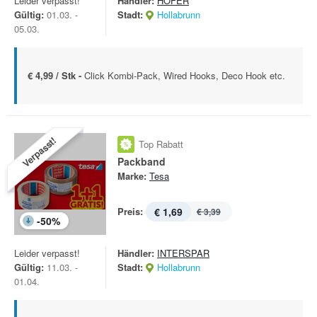
Leider verpasst!
Händler:
HOFER
Gültig:
01.03. -
Stadt:
Hollabrunn
05.03.
€ 4,99 / Stk -
Click Kombi-Pack, Wired Hooks, Deco Hook etc.
Verpasst!
Top Rabatt
Packband
Marke:
Tesa
Preis:
€ 1,69
€ 3,39
-
50
%
Leider verpasst!
Händler:
INTERSPAR
Gültig:
11.03. -
Stadt:
Hollabrunn
01.04.