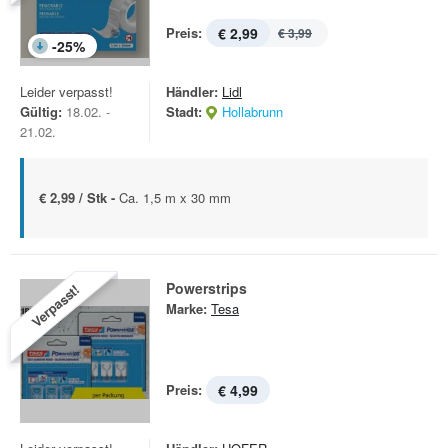
Preis:
€ 2,99
€ 3,99
-
25
%
Leider verpasst!
Händler:
Lidl
Gültig:
18.02. -
Stadt:
Hollabrunn
21.02.
€ 2,99 / Stk -
Ca. 1,5 m x 30 mm
Powerstrips
Verpasst!
Marke:
Tesa
Preis:
€ 4,99