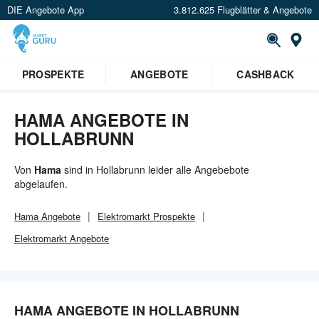
DIE Angebote App
3.812.625 Flugblätter & Angebote
Or
×
PROSPEKTE
ANGEBOTE
CASHBACK
Verrate uns deinen Standort um
Angebote in deiner Nähe
zu
sehen.
HAMA ANGEBOTE IN
HOLLABRUNN
Standort festlegen
Von
Hama
sind in Hollabrunn leider alle Angebebote
abgelaufen.
Hama
Angebote
Elektromarkt
Prospekte
Elektromarkt
Angebote
HAMA ANGEBOTE IN HOLLABRUNN