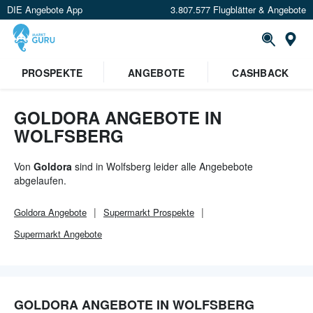
DIE Angebote App
3.807.577 Flugblätter & Angebote
Or
×
PROSPEKTE
ANGEBOTE
CASHBACK
Verrate uns deinen Standort um
Angebote in deiner Nähe
zu
sehen.
GOLDORA ANGEBOTE IN
WOLFSBERG
Standort festlegen
Von
Goldora
sind in Wolfsberg leider alle Angebebote
abgelaufen.
Goldora
Angebote
Supermarkt
Prospekte
Supermarkt
Angebote
GOLDORA ANGEBOTE IN WOLFSBERG