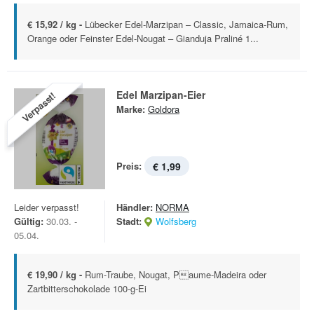
€ 15,92 / kg -
Lübecker Edel-Marzipan – Classic, Jamaica-Rum,
Orange oder Feinster Edel-Nougat – Gianduja Praliné 1...
Edel Marzipan-Eier
Verpasst!
Marke:
Goldora
Preis:
€ 1,99
Leider verpasst!
Händler:
NORMA
Gültig:
30.03. -
Stadt:
Wolfsberg
05.04.
€ 19,90 / kg -
Rum-Traube, Nougat, Paume-Madeira oder
Zartbitterschokolade 100-g-Ei