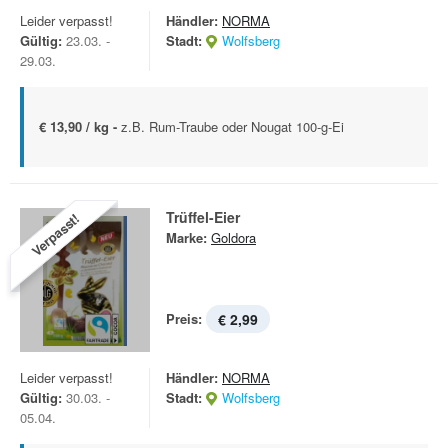
Leider verpasst!
Händler:
NORMA
Gültig:
23.03. -
Stadt:
Wolfsberg
29.03.
€ 13,90 / kg -
z.B. Rum-Traube oder Nougat 100-g-Ei
Trüffel-Eier
Verpasst!
Marke:
Goldora
Preis:
€ 2,99
Leider verpasst!
Händler:
NORMA
Gültig:
30.03. -
Stadt:
Wolfsberg
05.04.