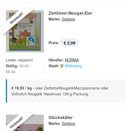
Zartbitter-Nougat-Eier
Verpasst!
Marke:
Goldora
Preis:
€ 2,99
Leider verpasst!
Händler:
NORMA
Gültig:
30.03. -
Stadt:
Wolfsberg
05.04.
€ 19,93 / kg -
oder ZartbitterNougat&Marzipancreme oder
Vollmilch-Nougat& Haselnuss 150-g-Packung
Glückskäfer
Verpasst!
Marke:
Goldora