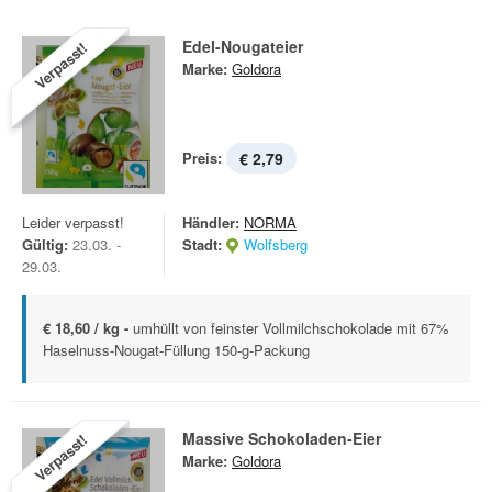
Edel-Nougateier
Verpasst!
Marke:
Goldora
Preis:
€ 2,79
Leider verpasst!
Händler:
NORMA
Gültig:
23.03. -
Stadt:
Wolfsberg
29.03.
€ 18,60 / kg -
umhüllt von feinster Vollmilchschokolade mit 67%
Haselnuss-Nougat-Füllung 150-g-Packung
Massive Schokoladen-Eier
Verpasst!
Marke:
Goldora