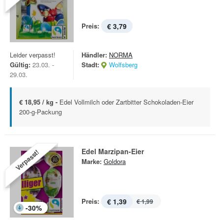
Preis:
€ 3,79
Leider verpasst!
Händler:
NORMA
Gültig:
23.03. -
Stadt:
Wolfsberg
29.03.
€ 18,95 / kg -
Edel Vollmilch oder Zartbitter Schokoladen-Eier
200-g-Packung
Edel Marzipan-Eier
Verpasst!
Marke:
Goldora
Preis:
€ 1,39
€ 1,99
-
30
%