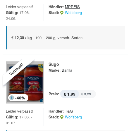
Leider verpasst!
Händler:
MPREIS
Gültig:
17.06. -
Stadt:
Wolfsberg
24.06.
€ 12,30 / kg -
190 – 200 g, versch. Sorten
Sugo
Verpasst!
Marke:
Barilla
Preis:
€ 1,99
€ 3,29
-
40
%
Leider verpasst!
Händler:
T&G
Gültig:
17.06. -
Stadt:
Wolfsberg
01.07.