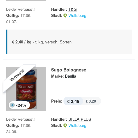
Leider verpasst!
Händler:
T&G
Gültig:
17.06. -
Stadt:
Wolfsberg
01.07.
€ 2,40 / kg -
5 kg, versch. Sorten
Sugo Bolognese
Verpasst!
Marke:
Barilla
Preis:
€ 2,49
€ 3,29
-
24
%
Leider verpasst!
Händler:
BILLA PLUS
Gültig:
17.06. -
Stadt:
Wolfsberg
24.06.