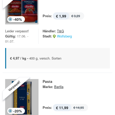
Preis:
€ 1,99
€ 3,29
-
40
%
Leider verpasst!
Händler:
T&G
Gültig:
17.06. -
Stadt:
Wolfsberg
01.07.
€ 4,97 / kg -
400 g, versch. Sorten
Pasta
Verpasst!
Marke:
Barilla
Preis:
€ 11,99
€ 14,95
-
20
%