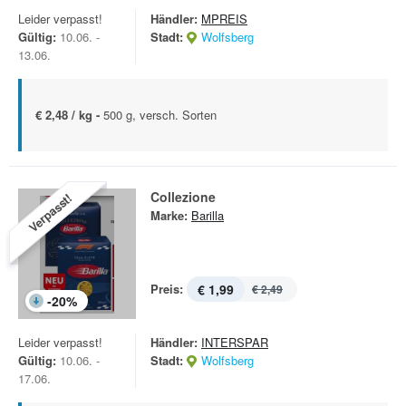
Leider verpasst!
Händler:
MPREIS
Gültig:
10.06. -
Stadt:
Wolfsberg
13.06.
€ 2,48 / kg -
500 g, versch. Sorten
Collezione
Verpasst!
Marke:
Barilla
Preis:
€ 1,99
€ 2,49
-
20
%
Leider verpasst!
Händler:
INTERSPAR
Gültig:
10.06. -
Stadt:
Wolfsberg
17.06.