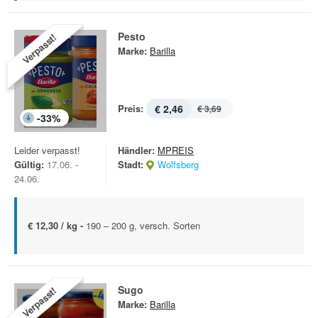
Pesto
Verpasst!
Marke:
Barilla
Preis:
€ 2,46
€ 3,69
-
33
%
Leider verpasst!
Händler:
MPREIS
Gültig:
17.06. -
Stadt:
Wolfsberg
24.06.
€ 12,30 / kg -
190 – 200 g, versch. Sorten
Sugo
Verpasst!
Marke:
Barilla