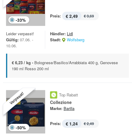
Preis:
€ 2,49
€ 3,69
-
33
%
Leider verpasst!
Händler:
Lidl
Gültig:
07.06. -
Stadt:
Wolfsberg
10.06.
€ 6,23 / kg -
Bolognese/Basilico/Arrabbiata 400 g, Genovese
190 ml Rosso 200 ml
Verpasst!
Top Rabatt
Collezione
Marke:
Barilla
Preis:
€ 1,24
€ 2,49
-
50
%