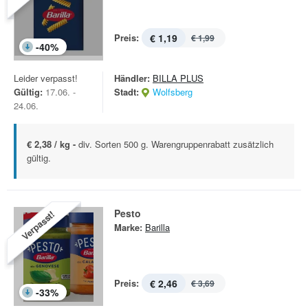
Preis:
€ 1,19
€ 1,99
-
40
%
Leider verpasst!
Händler:
BILLA PLUS
Gültig:
17.06. -
Stadt:
Wolfsberg
24.06.
€ 2,38 / kg -
div. Sorten 500 g. Warengruppenrabatt zusätzlich
gültig.
Pesto
Verpasst!
Marke:
Barilla
Preis:
€ 2,46
€ 3,69
-
33
%