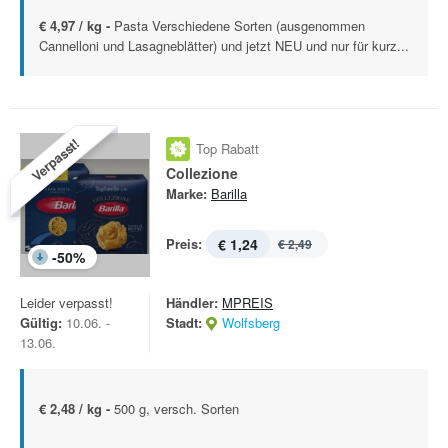
€ 4,97 / kg -
Pasta Verschiedene Sorten (ausgenommen
Cannelloni und Lasagneblätter) und jetzt NEU und nur für kurz...
Verpasst!
Top Rabatt
Collezione
Marke:
Barilla
Preis:
€ 1,24
€ 2,49
-
50
%
Leider verpasst!
Händler:
MPREIS
Gültig:
10.06. -
Stadt:
Wolfsberg
13.06.
€ 2,48 / kg -
500 g, versch. Sorten