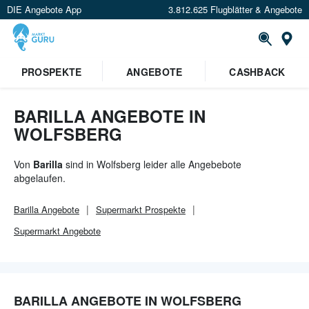
DIE Angebote App
3.812.625 Flugblätter & Angebote
Or
×
PROSPEKTE
ANGEBOTE
CASHBACK
Verrate uns deinen Standort um
Angebote in deiner Nähe
zu
sehen.
BARILLA ANGEBOTE IN
WOLFSBERG
Standort festlegen
Von
Barilla
sind in Wolfsberg leider alle Angebebote
abgelaufen.
Barilla
Angebote
Supermarkt
Prospekte
Supermarkt
Angebote
BARILLA ANGEBOTE IN WOLFSBERG