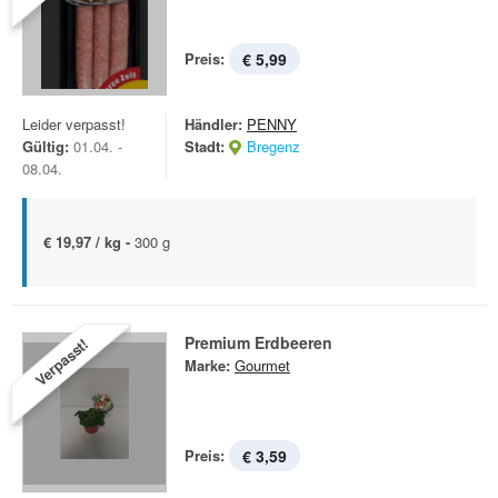
Preis:
€ 5,99
Leider verpasst!
Händler:
PENNY
Gültig:
01.04. -
Stadt:
Bregenz
08.04.
€ 19,97 / kg -
300 g
Premium Erdbeeren
Verpasst!
Marke:
Gourmet
Preis:
€ 3,59