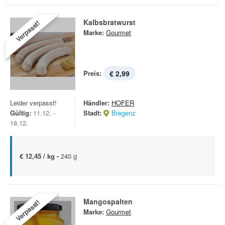
Kalbsbratwurst
Verpasst!
Marke:
Gourmet
Preis:
€ 2,99
Leider verpasst!
Händler:
HOFER
Gültig:
11.12. -
Stadt:
Bregenz
18.12.
€ 12,45 / kg -
240 g
Mango­spalten
Verpasst!
Marke:
Gourmet