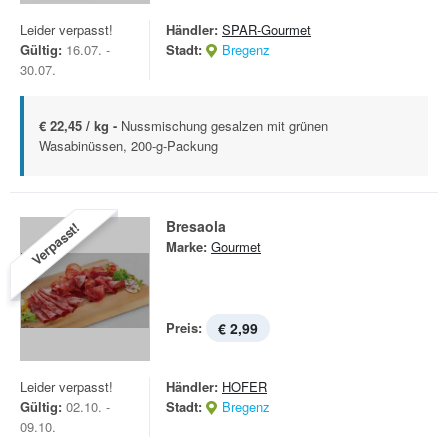
Leider verpasst!
Händler:
SPAR-Gourmet
Gültig:
16.07. -
Stadt:
Bregenz
30.07.
€ 22,45 / kg -
Nussmischung gesalzen mit grünen
Wasabinüssen, 200-g-Packung
Bresaola
Verpasst!
Marke:
Gourmet
Preis:
€ 2,99
Leider verpasst!
Händler:
HOFER
Gültig:
02.10. -
Stadt:
Bregenz
09.10.