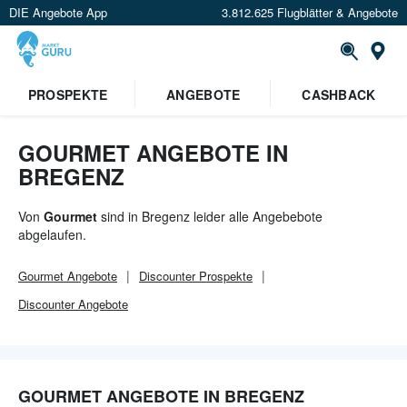
DIE Angebote App
3.812.625 Flugblätter & Angebote
Or
×
PROSPEKTE
ANGEBOTE
CASHBACK
Verrate uns deinen Standort um
Angebote in deiner Nähe
zu
sehen.
GOURMET ANGEBOTE IN
BREGENZ
Standort festlegen
Von
Gourmet
sind in Bregenz leider alle Angebebote
abgelaufen.
Gourmet
Angebote
Discounter
Prospekte
Discounter
Angebote
GOURMET ANGEBOTE IN BREGENZ