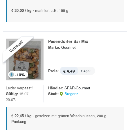
€ 20,00 / kg -
mariniert z.B. 199 g
Pesendorfer Bar Mix
Verpasst!
Marke:
Gourmet
Preis:
€ 4,49
€ 4,99
-
10
%
Leider verpasst!
Händler:
SPAR-Gourmet
Gültig:
15.07. -
Stadt:
Bregenz
29.07.
€ 22,45 / kg -
gesalzen mit grünen Wasabinüssen, 200-g-
Packung