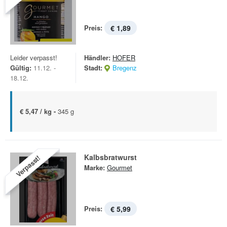
Preis:
€ 1,89
Leider verpasst!
Händler:
HOFER
Gültig:
11.12. -
Stadt:
Bregenz
18.12.
€ 5,47 / kg -
345 g
Kalbsbratwurst
Verpasst!
Marke:
Gourmet
Preis:
€ 5,99