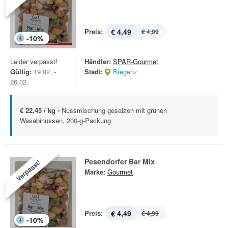
Preis:
€ 4,49
€ 4,99
-
10
%
Leider verpasst!
Händler:
SPAR-Gourmet
Gültig:
19.02. -
Stadt:
Bregenz
26.02.
€ 22,45 / kg -
Nussmischung gesalzen mit grünen
Wasabinüssen, 200-g-Packung
Pesendorfer Bar Mix
Verpasst!
Marke:
Gourmet
Preis:
€ 4,49
€ 4,99
-
10
%