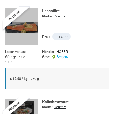
Lachsfilet
Verpasst!
Marke:
Gourmet
Preis:
€ 14,99
Leider verpasst!
Händler:
HOFER
Gültig:
15.02. -
Stadt:
Bregenz
19.02.
€ 19,98 / kg -
750 g
Kalbsbratwurst
Verpasst!
Marke:
Gourmet