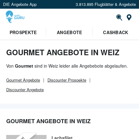
DIE Angebote App
3.813.895 Flugblätter & Angebote
Or
×
PROSPEKTE
ANGEBOTE
CASHBACK
Verrate uns deinen Standort um
Angebote in deiner Nähe
zu
sehen.
GOURMET ANGEBOTE IN WEIZ
Standort festlegen
Von
Gourmet
sind in Weiz leider alle Angebebote abgelaufen.
Gourmet
Angebote
Discounter
Prospekte
Discounter
Angebote
GOURMET ANGEBOTE IN WEIZ
Lachsfilet