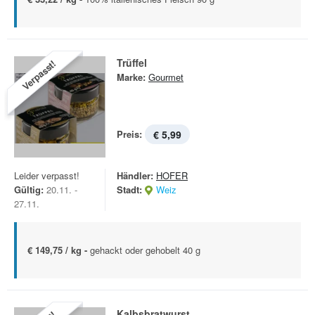
Trüffel
Verpasst!
Marke:
Gourmet
Preis:
€ 5,99
Leider verpasst!
Händler:
HOFER
Gültig:
20.11. -
Stadt:
Weiz
27.11.
€ 149,75 / kg -
gehackt oder gehobelt 40 g
Kalbsbratwurst