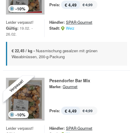
Preis:
€ 4,49
€ 4,99
-
10
%
Leider verpasst!
Händler:
SPAR-Gourmet
Gültig:
19.02. -
Stadt:
Weiz
26.02.
€ 22,45 / kg -
Nussmischung gesalzen mit grünen
Wasabinüssen, 200-g-Packung
Pesendorfer Bar Mix
Verpasst!
Marke:
Gourmet
Preis:
€ 4,49
€ 4,99
-
10
%
Leider verpasst!
Händler:
SPAR-Gourmet