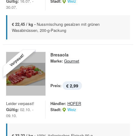
Gültig:
16.07. -
Stadt:
Weiz
30.07.
€ 22,45 / kg -
Nussmischung gesalzen mit grünen
Wasabinüssen, 200-g-Packung
Bresaola
Verpasst!
Marke:
Gourmet
Preis:
€ 2,99
Leider verpasst!
Händler:
HOFER
Gültig:
02.10. -
Stadt:
Weiz
09.10.
€ 33,22 / kg -
100% italienisches Fleisch 90 g