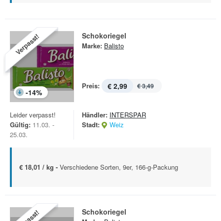
Schokoriegel
Verpasst!
Marke:
Balisto
Preis:
€ 2,99
€ 3,49
-
14
%
Leider verpasst!
Händler:
INTERSPAR
Gültig:
11.03. -
Stadt:
Weiz
25.03.
€ 18,01 / kg -
Verschiedene Sorten, 9er, 166-g-Packung
Schokoriegel
Verpasst!