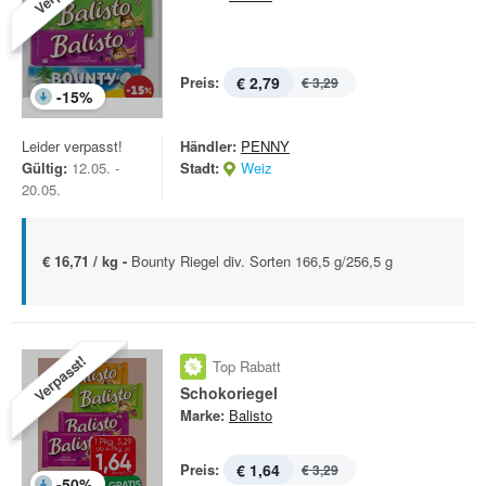
Preis:
€ 2,79
€ 3,29
-
15
%
Leider verpasst!
Händler:
PENNY
Gültig:
12.05. -
Stadt:
Weiz
20.05.
€ 16,71 / kg -
Bounty Riegel div. Sorten 166,5 g/256,5 g
Verpasst!
Top Rabatt
Schokoriegel
Marke:
Balisto
Preis:
€ 1,64
€ 3,29
-
50
%