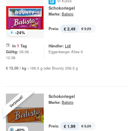
In Kürze
Schokoriegel
Marke:
Balisto
Preis:
€ 2,49
€ 3,29
-
24
%
In
1
Tag
Händler:
Lidl
Gültig:
09.08. -
Eggenberger Allee 6
12.08.
€ 15,00 / kg -
166,5 g oder Bounty 256,5 g
Schokoriegel
Verpasst!
Marke:
Balisto
Preis:
€ 1,99
€ 3,29
-
40
%