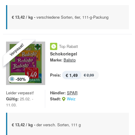
€ 13,42 / kg -
verschiedene Sorten, 6er, 111-g-Packung
Verpasst!
Top Rabatt
Schokoriegel
Marke:
Balisto
Preis:
€ 1,49
€ 2,99
-
50
%
Leider verpasst!
Händler:
SPAR
Gültig:
25.02. -
Stadt:
Weiz
11.03.
€ 13,42 / kg -
der versch. Sorten, 111 g