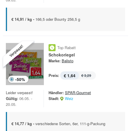
€ 14,91 / kg -
166,5 oder Bounty 256,5 g
Verpasst!
Top Rabatt
Schokoriegel
Marke:
Balisto
Preis:
€ 1,64
€ 3,29
-
50
%
Leider verpasst!
Händler:
SPAR-Gourmet
Gültig:
06.05. -
Stadt:
Weiz
20.05.
€ 14,77 / kg -
verschiedene Sorten, 6er, 111-g-Packung