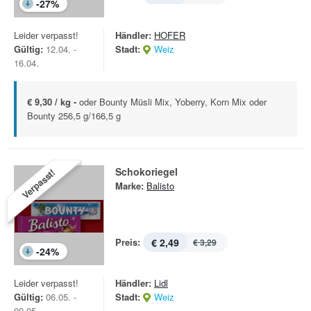
-
27
%
Leider verpasst!
Händler:
HOFER
Gültig:
12.04. -
Stadt:
Weiz
16.04.
€ 9,30 / kg -
oder Bounty Müsli Mix, Yoberry, Korn Mix oder
Bounty 256,5 g/166,5 g
Schokoriegel
Verpasst!
Marke:
Balisto
Preis:
€ 2,49
€ 3,29
-
24
%
Leider verpasst!
Händler:
Lidl
Gültig:
06.05. -
Stadt:
Weiz
09.05.