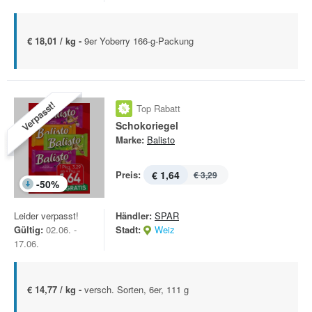
€ 18,01 / kg -
9er Yoberry 166-g-Packung
Verpasst!
Top Rabatt
Schokoriegel
Marke:
Balisto
Preis:
€ 1,64
€ 3,29
-
50
%
Leider verpasst!
Händler:
SPAR
Gültig:
02.06. -
Stadt:
Weiz
17.06.
€ 14,77 / kg -
versch. Sorten, 6er, 111 g