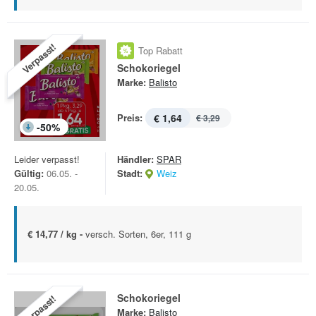
Verpasst!
Top Rabatt
Schokoriegel
Marke:
Balisto
Preis:
€ 1,64
€ 3,29
-
50
%
Leider verpasst!
Händler:
SPAR
Gültig:
06.05. -
Stadt:
Weiz
20.05.
€ 14,77 / kg -
versch. Sorten, 6er, 111 g
Schokoriegel
Verpasst!
Marke:
Balisto