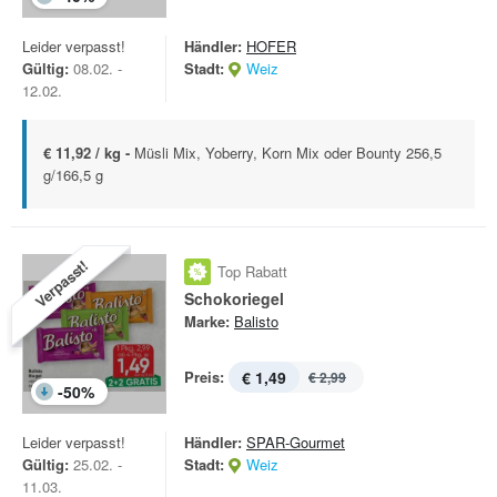
Leider verpasst!
Händler:
HOFER
Gültig:
08.02. -
Stadt:
Weiz
12.02.
€ 11,92 / kg -
Müsli Mix, Yoberry, Korn Mix oder Bounty 256,5
g/166,5 g
Verpasst!
Top Rabatt
Schokoriegel
Marke:
Balisto
Preis:
€ 1,49
€ 2,99
-
50
%
Leider verpasst!
Händler:
SPAR-Gourmet
Gültig:
25.02. -
Stadt:
Weiz
11.03.