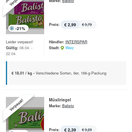
Marke:
Balisto
Preis:
€ 2,99
€ 3,79
-
21
%
Leider verpasst!
Händler:
INTERSPAR
Gültig:
08.04. -
Stadt:
Weiz
22.04.
€ 18,01 / kg -
Verschiedene Sorten, 9er, 166-g-Packung
Müsliriegel
Verpasst!
Marke:
Balisto
Preis:
€ 2,39
€ 3,29