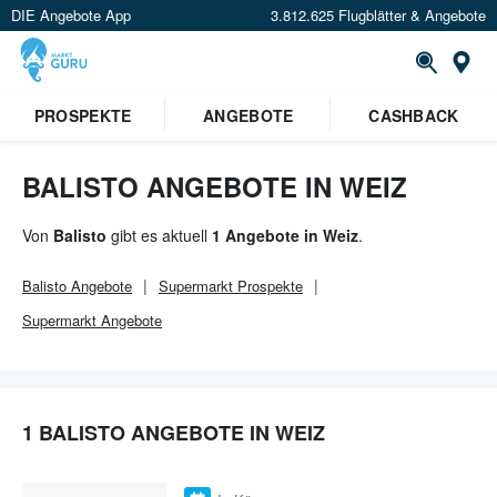
DIE Angebote App
3.812.625 Flugblätter & Angebote
Or
×
PROSPEKTE
ANGEBOTE
CASHBACK
Verrate uns deinen Standort um
Angebote in deiner Nähe
zu
sehen.
BALISTO ANGEBOTE IN WEIZ
Standort festlegen
Von
Balisto
gibt es aktuell
1 Angebote in Weiz
.
Balisto
Angebote
Supermarkt
Prospekte
Supermarkt
Angebote
1 BALISTO ANGEBOTE IN WEIZ