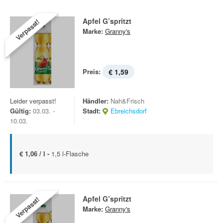
Apfel G’spritzt
Verpasst!
Marke:
Granny's
Preis:
€ 1,59
Leider verpasst!
Händler:
Nah&Frisch
Gültig:
03.03. -
Stadt:
Ebreichsdorf
10.03.
€ 1,06 / l -
1,5 l-Flasche
Apfel G’spritzt
Verpasst!
Marke:
Granny's