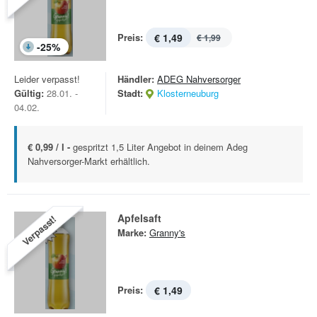
Preis:
€ 1,49
€ 1,99
-
25
%
Leider verpasst!
Händler:
ADEG Nahversorger
Gültig:
28.01. -
Stadt:
Klosterneuburg
04.02.
€ 0,99 / l -
gespritzt 1,5 Liter Angebot in deinem Adeg
Nahversorger-Markt erhältlich.
Apfelsaft
Verpasst!
Marke:
Granny's
Preis:
€ 1,49