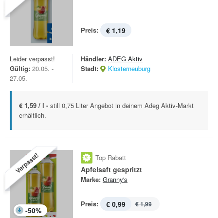
Preis:
€ 1,19
Leider verpasst!
Händler:
ADEG Aktiv
Gültig:
20.05. -
Stadt:
Klosterneuburg
27.05.
€ 1,59 / l -
still 0,75 Liter Angebot in deinem Adeg Aktiv-Markt
erhältlich.
Verpasst!
Top Rabatt
Apfelsaft gespritzt
Marke:
Granny's
Preis:
€ 0,99
€ 1,99
-
50
%