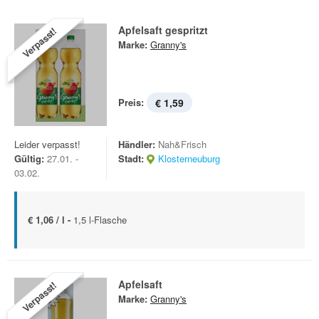
Apfelsaft gespritzt
Verpasst!
Marke:
Granny's
Preis:
€ 1,59
Leider verpasst!
Händler:
Nah&Frisch
Gültig:
27.01. -
Stadt:
Klosterneuburg
03.02.
€ 1,06 / l -
1,5 l-Flasche
Apfelsaft
Verpasst!
Marke:
Granny's