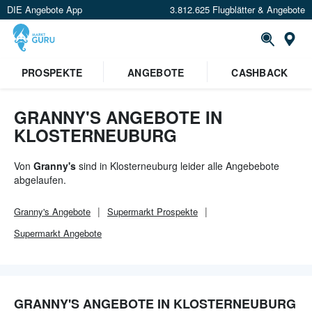
DIE Angebote App
3.812.625 Flugblätter & Angebote
Or
×
PROSPEKTE
ANGEBOTE
CASHBACK
Verrate uns deinen Standort um
Angebote in deiner Nähe
zu
sehen.
GRANNY'S ANGEBOTE IN
KLOSTERNEUBURG
Standort festlegen
Von
Granny's
sind in Klosterneuburg leider alle Angebebote
abgelaufen.
Granny's
Angebote
Supermarkt
Prospekte
Supermarkt
Angebote
GRANNY'S ANGEBOTE IN KLOSTERNEUBURG