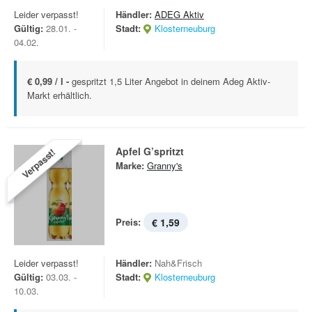
Leider verpasst!
Händler:
ADEG Aktiv
Gültig:
28.01. -
Stadt:
Klosterneuburg
04.02.
€ 0,99 / l -
gespritzt 1,5 Liter Angebot in deinem Adeg Aktiv-
Markt erhältlich.
Apfel G’spritzt
Verpasst!
Marke:
Granny's
Preis:
€ 1,59
Leider verpasst!
Händler:
Nah&Frisch
Gültig:
03.03. -
Stadt:
Klosterneuburg
10.03.