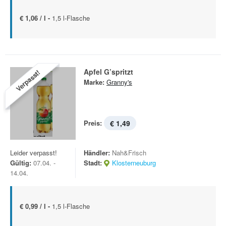
€ 1,06 / l -
1,5 l-Flasche
Apfel G’spritzt
Verpasst!
Marke:
Granny's
Preis:
€ 1,49
Leider verpasst!
Händler:
Nah&Frisch
Gültig:
07.04. -
Stadt:
Klosterneuburg
14.04.
€ 0,99 / l -
1,5 l-Flasche