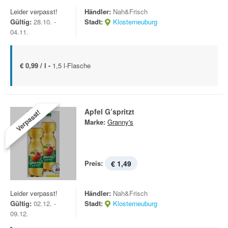
Leider verpasst!
Händler:
Nah&Frisch
Gültig:
28.10. -
Stadt:
Klosterneuburg
04.11.
€ 0,99 / l -
1,5 l-Flasche
Apfel G’spritzt
Verpasst!
Marke:
Granny's
Preis:
€ 1,49
Leider verpasst!
Händler:
Nah&Frisch
Gültig:
02.12. -
Stadt:
Klosterneuburg
09.12.