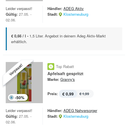
Leider verpasst!
Händler:
ADEG Aktiv
Gültig:
27.05. -
Stadt:
Klosterneuburg
02.06.
€ 0,66 / l -
1,5 Liter. Angebot in deinem Adeg Aktiv-Markt
erhältlich.
Verpasst!
Top Rabatt
Apfelsaft gespritzt
Marke:
Granny's
Preis:
€ 0,99
€ 1,99
-
50
%
Leider verpasst!
Händler:
ADEG Nahversorger
Gültig:
27.05. -
Stadt:
Klosterneuburg
02.06.