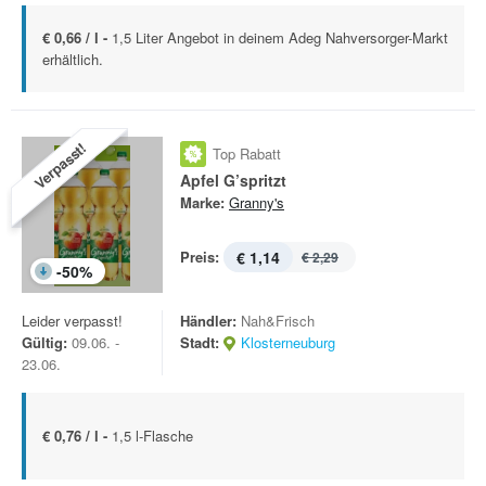
€ 0,66 / l -
1,5 Liter Angebot in deinem Adeg Nahversorger-Markt
erhältlich.
Verpasst!
Top Rabatt
Apfel G’spritzt
Marke:
Granny's
Preis:
€ 1,14
€ 2,29
-
50
%
Leider verpasst!
Händler:
Nah&Frisch
Gültig:
09.06. -
Stadt:
Klosterneuburg
23.06.
€ 0,76 / l -
1,5 l-Flasche