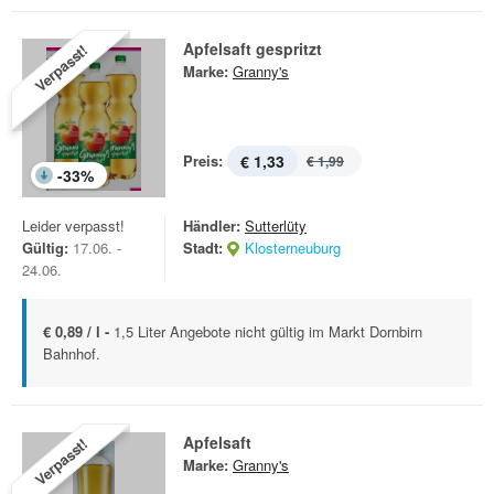
Apfelsaft gespritzt
Verpasst!
Marke:
Granny's
Preis:
€ 1,33
€ 1,99
-
33
%
Leider verpasst!
Händler:
Sutterlüty
Gültig:
17.06. -
Stadt:
Klosterneuburg
24.06.
€ 0,89 / l -
1,5 Liter Angebote nicht gültig im Markt Dornbirn
Bahnhof.
Apfelsaft
Verpasst!
Marke:
Granny's