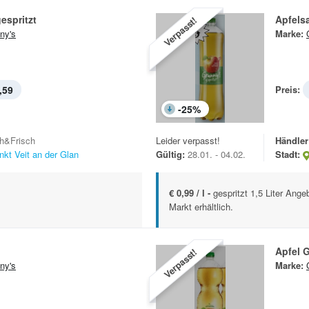
espritzt
Apfelsa
Verpasst!
ny's
Marke:
,59
Preis:
-
25
%
h&Frisch
Leider verpasst!
Händler
nkt Veit an der Glan
Gültig:
28.01. - 04.02.
Stadt:
€ 0,99 / l -
gespritzt 1,5 Liter Ang
Markt erhältlich.
Apfel G
Verpasst!
ny's
Marke: