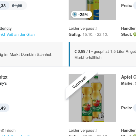
,33
Preis:
€ 1,99
-
25
%
terlüty
Leider verpasst!
Händler
nkt Veit an der Glan
Gültig:
15.10. - 22.10.
Stadt:
€ 0,99 / l -
gespritzt 1,5 Liter Ang
tig im Markt Dornbirn Bahnhof.
Markt erhältlich.
itzt
Apfel G
Verpasst!
ny's
Marke:
,49
Preis:
h&Frisch
Leider verpasst!
Händler