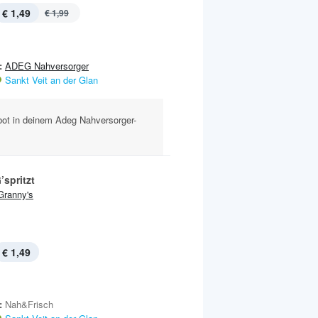
€ 1,49
€ 1,99
:
ADEG Nahversorger
Sankt Veit an der Glan
ebot in deinem Adeg Nahversorger-
’spritzt
Granny's
€ 1,49
:
Nah&Frisch