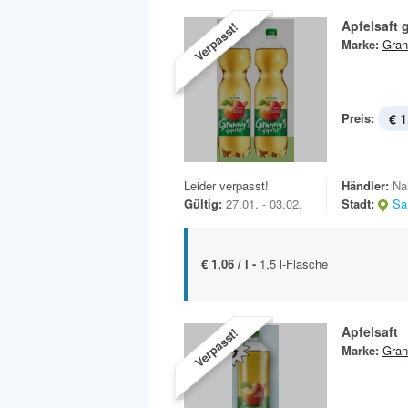
Apfelsaft g
Verpasst!
Marke:
Gran
Preis:
€ 1
Leider verpasst!
Händler:
Na
Gültig:
27.01. - 03.02.
Stadt:
Sa
€ 1,06 / l -
1,5 l-Flasche
Apfelsaft
Verpasst!
Marke:
Gran