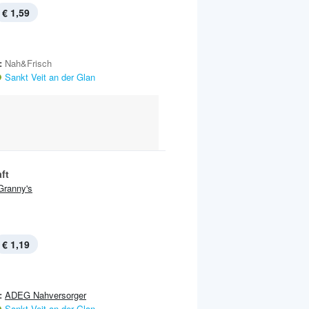
€ 1,59
:
Nah&Frisch
Sankt Veit an der Glan
ft
Granny's
€ 1,19
:
ADEG Nahversorger
Sankt Veit an der Glan