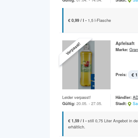
€ 0,99 / l -
1,5 l-Flasche
Apfelsaft
Verpasst!
Marke:
Gran
Preis:
€ 1
Leider verpasst!
Händler:
AD
Gültig:
20.05. - 27.05.
Stadt:
Sa
€ 1,59 / l -
still 0,75 Liter Angebot in 
erhältlich.