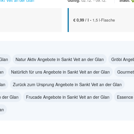
nkt Veit an der Glan
Gültig:
02.12. - 09.12.
Stadt:
€ 0,99 / l -
1,5 l-Flasche
 Glan
Natur Aktiv Angebote in Sankt Veit an der Glan
Gröbi Angeb
an
Natürlich für uns Angebote in Sankt Veit an der Glan
Gourmet 
lan
Zurück zum Ursprung Angebote in Sankt Veit an der Glan
n der Glan
Frucade Angebote in Sankt Veit an der Glan
Essence 
lan