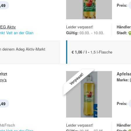
,49
Preis:
EG Aktiv
Leider verpasst!
Händler
nkt Veit an der Glan
Gültig:
03.03. - 10.03.
Stadt:
 in deinem Adeg Aktiv-Markt
€ 1,06 / l -
1,5 l-Flasche
itzt
Apfelsa
Verpasst!
ny's
Marke:
,49
Preis:
h&Frisch
Leider verpasst!
Händler
nkt Veit an der Glan
Gültig:
20.05. - 27.05.
Stadt: