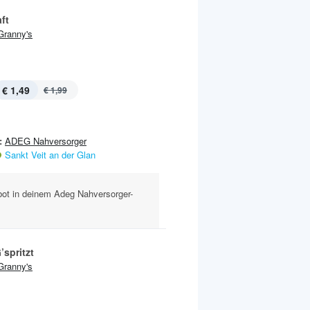
ft
Granny's
€ 1,49
€ 1,99
:
ADEG Nahversorger
Sankt Veit an der Glan
ebot in deinem Adeg Nahversorger-
’spritzt
Granny's