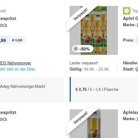
Verpasst!
batt
Top
espritzt
Apfel G
ny's
Marke:
,99
Preis:
€ 1,99
-
50
%
EG Nahversorger
Leider verpasst!
Händler
nkt Veit an der Glan
Gültig:
09.06. - 23.06.
Stadt:
m Adeg Nahversorger-Markt
€ 0,76 / l -
1,5 l-Flasche
espritzt
Apfelsa
Verpasst!
ny's
Marke: