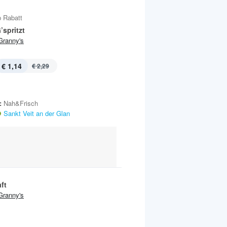
 Rabatt
’spritzt
Granny's
€ 1,14
€ 2,29
:
Nah&Frisch
Sankt Veit an der Glan
ft
Granny's