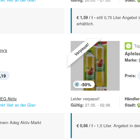
€ 1,59 / l -
still 0,75 Liter Angebo
erhältlich.
Verpasst!
Top
ny's
Apfelsa
Marke:
,19
Preis:
-
50
%
EG Aktiv
Leider verpasst!
Händler
nkt Veit an der Glan
Gültig:
27.05. - 02.06.
Stadt:
deinem Adeg Aktiv-Markt
€ 0,66 / l -
1,5 Liter. Angebot in de