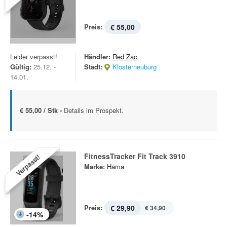
Preis:
€ 55,00
Leider verpasst!
Händler:
Red Zac
Gültig:
25.12. -
Stadt:
Klosterneuburg
14.01.
€ 55,00 / Stk -
Details im Prospekt.
FitnessTracker Fit Track 3910
Verpasst!
Marke:
Hama
Preis:
€ 29,90
€ 34,90
-
14
%