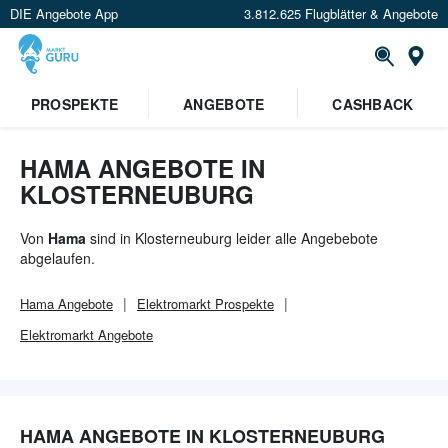
DIE Angebote App
3.812.625 Flugblätter & Angebote
Or
PROSPEKTE
ANGEBOTE
CASHBACK
HAMA ANGEBOTE IN
KLOSTERNEUBURG
Von
Hama
sind in Klosterneuburg leider alle Angebebote
abgelaufen.
Hama
Angebote
Elektromarkt
Prospekte
Elektromarkt
Angebote
HAMA ANGEBOTE IN KLOSTERNEUBURG