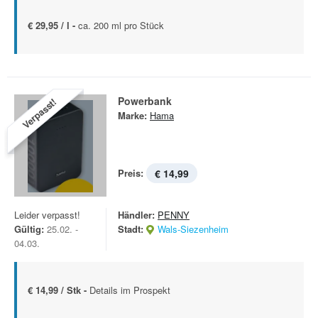
€ 29,95 / l -
ca. 200 ml pro Stück
Powerbank
Verpasst!
Marke:
Hama
Preis:
€ 14,99
Leider verpasst!
Händler:
PENNY
Gültig:
25.02. -
Stadt:
Wals-Siezenheim
04.03.
€ 14,99 / Stk -
Details im Prospekt