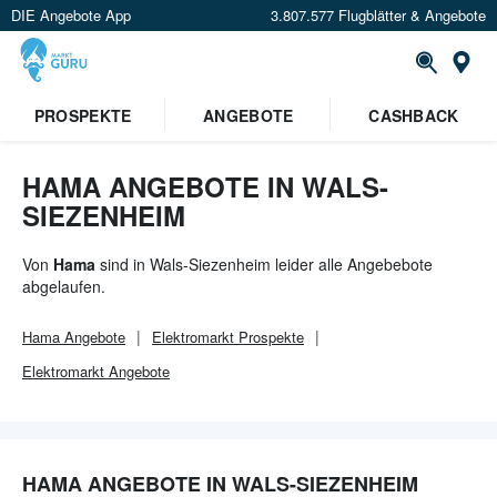
DIE Angebote App
3.807.577 Flugblätter & Angebote
Or
PROSPEKTE
ANGEBOTE
CASHBACK
HAMA ANGEBOTE IN WALS-
SIEZENHEIM
Von
Hama
sind in Wals-Siezenheim leider alle Angebebote
abgelaufen.
Hama
Angebote
Elektromarkt
Prospekte
Elektromarkt
Angebote
HAMA ANGEBOTE IN WALS-SIEZENHEIM