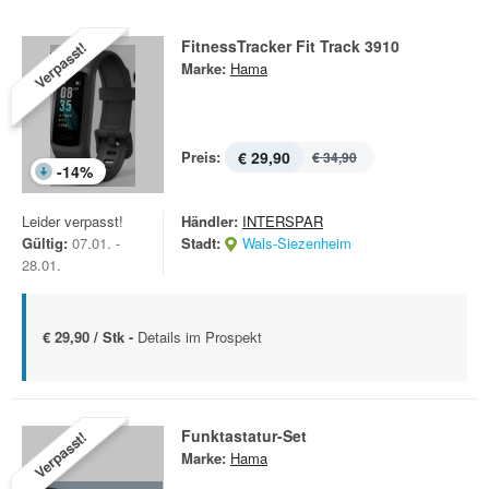
FitnessTracker Fit Track 3910
Verpasst!
Marke:
Hama
Preis:
€ 29,90
€ 34,90
-
14
%
Leider verpasst!
Händler:
INTERSPAR
Gültig:
07.01. -
Stadt:
Wals-Siezenheim
28.01.
€ 29,90 / Stk -
Details im Prospekt
Funktastatur-Set
Verpasst!
Marke:
Hama