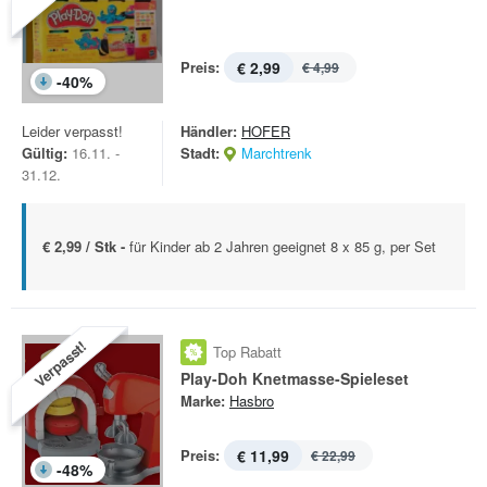
Preis:
€ 2,99
€ 4,99
-
40
%
Leider verpasst!
Händler:
HOFER
Gültig:
16.11. -
Stadt:
Marchtrenk
31.12.
€ 2,99 / Stk -
für Kinder ab 2 Jahren geeignet 8 x 85 g, per Set
Verpasst!
Top Rabatt
Play-Doh Knetmasse-Spieleset
Marke:
Hasbro
Preis:
€ 11,99
€ 22,99
-
48
%