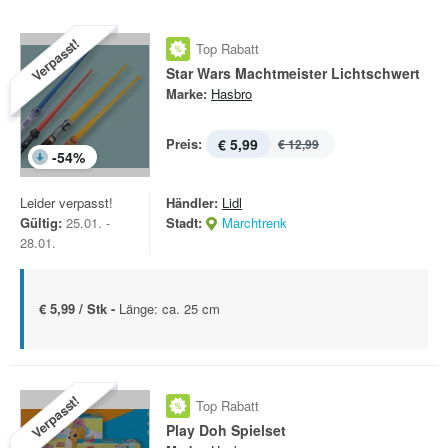
Verpasst!
Top Rabatt
Star Wars Machtmeister Lichtschwert
Marke:
Hasbro
Preis:
€ 5,99
€ 12,99
-
54
%
Leider verpasst!
Händler:
Lidl
Gültig:
25.01. -
Stadt:
Marchtrenk
28.01.
€ 5,99 / Stk -
Länge: ca. 25 cm
Verpasst!
Top Rabatt
Play Doh Spielset