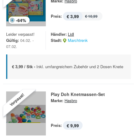
Marke:
Hasbro
Preis:
€ 3,99
€ 10,99
-
64
%
Leider verpasst!
Händler:
Lidl
Gültig:
04.02. -
Stadt:
Marchtrenk
07.02.
€ 3,99 / Stk -
Inkl. umfangreichem Zubehör und 2 Dosen Knete
Play Doh Knetmassen-Set
Verpasst!
Marke:
Hasbro
Preis:
€ 9,99