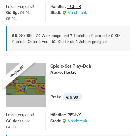
Leider verpasst!
Händler:
HOFER
Gültig:
04.03. -
Stadt:
Marchtrenk
05.03.
€ 9,99 / Stk -
20 Werkzeuge und 7 Töpfchen Knete oder 9 Stk.
Knete in Osterei-Form für Kinder ab 3 Jahren geeignet
Spiele-Set Play-Doh
Verpasst!
Marke:
Hasbro
Preis:
€ 6,99
Leider verpasst!
Händler:
PENNY
Gültig:
25.02. -
Stadt:
Marchtrenk
04.03.