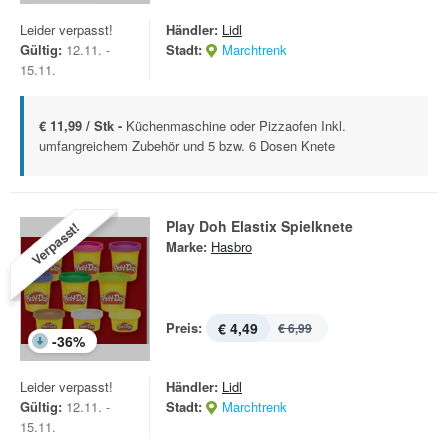
Leider verpasst!
Händler:
Lidl
Gültig:
12.11. -
Stadt:
Marchtrenk
15.11.
€ 11,99 / Stk -
Küchenmaschine oder Pizzaofen Inkl.
umfangreichem Zubehör und 5 bzw. 6 Dosen Knete
Play Doh Elastix Spielknete
Verpasst!
Marke:
Hasbro
Preis:
€ 4,49
€ 6,99
-
36
%
Leider verpasst!
Händler:
Lidl
Gültig:
12.11. -
Stadt:
Marchtrenk
15.11.