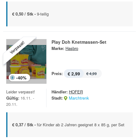
€ 0,50 / Stk -
9-teilig
Play Doh Knetmassen-Set
Verpasst!
Marke:
Hasbro
Preis:
€ 2,99
€ 4,99
-
40
%
Leider verpasst!
Händler:
HOFER
Gültig:
16.11. -
Stadt:
Marchtrenk
20.11.
€ 0,37 / Stk -
für Kinder ab 2 Jahren geeignet 8 x 85 g, per Set