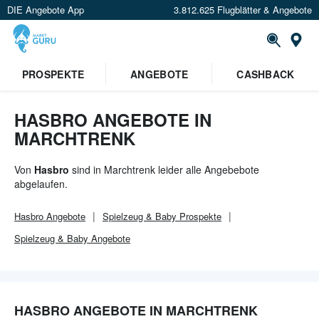
DIE Angebote App
3.812.625 Flugblätter & Angebote
Or
PROSPEKTE
ANGEBOTE
CASHBACK
HASBRO ANGEBOTE IN
MARCHTRENK
Von
Hasbro
sind in Marchtrenk leider alle Angebebote
abgelaufen.
Hasbro
Angebote
Spielzeug & Baby
Prospekte
Spielzeug & Baby
Angebote
HASBRO ANGEBOTE IN MARCHTRENK