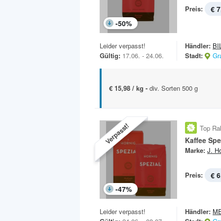
Preis:
€ 7
-
50
%
Leider verpasst!
Händler:
BI
Gültig:
17.06. - 24.06.
Stadt:
Gr
€ 15,98 / kg -
div. Sorten 500 g
Verpasst!
Top Ra
Kaffee Spe
Marke:
J. H
Preis:
€ 6
-
47
%
Leider verpasst!
Händler:
M