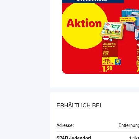
ERHÄLTLICH BEI
Adresse:
Entfernun
SPAR Judendorf
1.1k