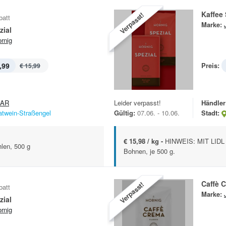
Kaffee 
Verpasst!
batt
Marke:
zial
ornig
,99
Preis:
€ 15,99
PAR
Leider verpasst!
Händler
atwein-Straßengel
Gültig:
07.06. - 10.06.
Stadt:
€ 15,98 / kg -
HINWEIS: MIT LIDL
len, 500 g
Bohnen, je 500 g.
Caffè 
Verpasst!
batt
Marke:
zial
ornig