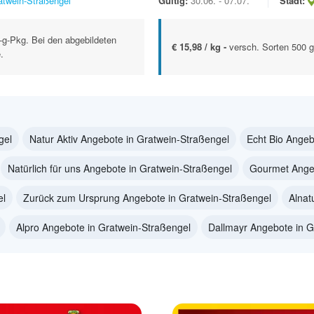
atwein-Straßengel
Gültig:
30.06. - 07.07.
Stadt:
g-Pkg. Bei den abgebildeten
€ 15,98 / kg -
versch. Sorten 500 
.
gel
Natur Aktiv Angebote in Gratwein-Straßengel
Echt Bio Angeb
Natürlich für uns Angebote in Gratwein-Straßengel
Gourmet Angeb
el
Zurück zum Ursprung Angebote in Gratwein-Straßengel
Alnat
Alpro Angebote in Gratwein-Straßengel
Dallmayr Angebote in G