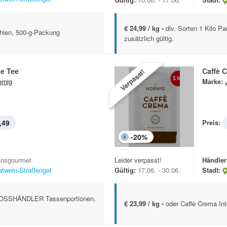
€ 24,99 / kg -
div. Sorten 1 Kilo P
len, 500-g-Packung
zusätzlich gültig.
le Tee
Caffè 
Verpasst!
ornig
Marke:
,49
Preis:
-
20
%
ansgourmet
Leider verpasst!
Händler
atwein-Straßengel
Gültig:
17.06. - 30.06.
Stadt:
SSHÄNDLER Tassenportionen,
€ 23,99 / kg -
oder Caffè Crema I