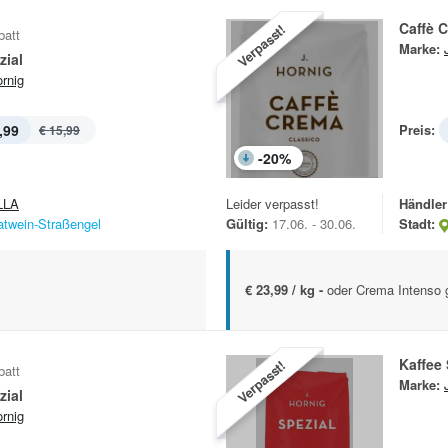
Caffè 
Verpasst!
batt
Marke:
zial
ornig
,99
Preis:
€ 15,99
-
20
%
LLA
Leider verpasst!
Händler
atwein-Straßengel
Gültig:
17.06. - 30.06.
Stadt:
€ 23,99 / kg -
oder Crema Intenso 
Kaffee 
Verpasst!
batt
Marke:
zial
ornig