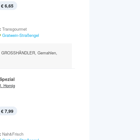
€ 6,65
:
Transgourmet
Gratwein-Straßengel
R GROSSHÄNDLER, Gemahlen,
Spezial
J. Hornig
€ 7,99
:
Nah&Frisch