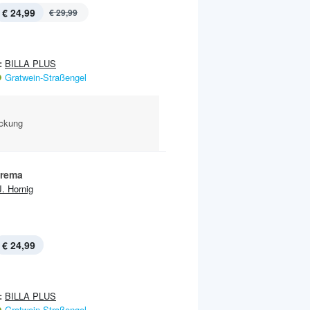
€ 24,99
€ 29,99
:
BILLA PLUS
Gratwein-Straßengel
ackung
Crema
J. Hornig
€ 24,99
:
BILLA PLUS
Gratwein-Straßengel