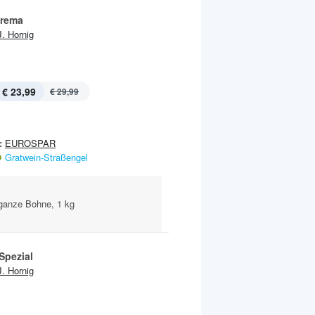
Crema
J. Hornig
€ 23,99
€ 29,99
:
EUROSPAR
Gratwein-Straßengel
ganze Bohne, 1 kg
Spezial
J. Hornig