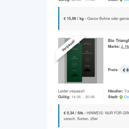
€ 15,98 / kg -
Ganze Bohne oder gemah
Bio Triang
Verpasst!
Marke:
J. H
Preis:
€ 8
Leider verpasst!
Händler:
Tr
Gültig:
14.06. - 20.06.
Stadt:
Gr
€ 0,34 / Stk -
HINWEIS: NUR FÜR GRO
versch. Sorten. 25er