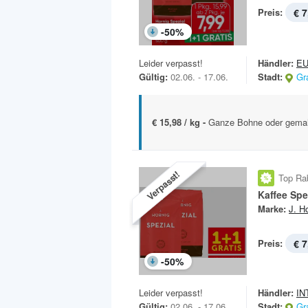
Preis:
€ 7
-
50
%
Leider verpasst!
Händler:
E
Gültig:
02.06. - 17.06.
Stadt:
Gr
€ 15,98 / kg -
Ganze Bohne oder gemah
Verpasst!
Top Ra
Kaffee Spe
Marke:
J. H
Preis:
€ 7
-
50
%
Leider verpasst!
Händler:
IN
Gültig:
02.06. - 17.06.
Stadt:
Gr