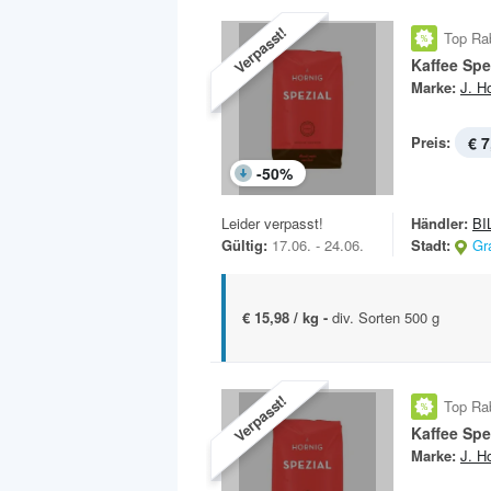
Verpasst!
Top Ra
Kaffee Spe
Marke:
J. H
Preis:
€ 7
-
50
%
Leider verpasst!
Händler:
BI
Gültig:
17.06. - 24.06.
Stadt:
Gr
€ 15,98 / kg -
div. Sorten 500 g
Verpasst!
Top Ra
Kaffee Spe
Marke:
J. H