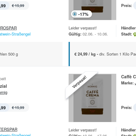
,99
Preis:
€ 15,99
-
17
%
UROSPAR
Leider verpasst!
Händler
atwein-Straßengel
Gültig:
02.06. - 10.06.
Stadt:
len 500 g
€ 24,99 / kg -
div. Sorten 1 Kilo P
Caffè 
Verpasst!
batt
Marke:
zial
ornig
,99
Preis:
€ 15,99
TERSPAR
Leider verpasst!
Händler
atwein-Straßengel
Gültig:
10.06. - 17.06.
Stadt: