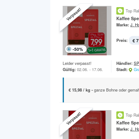
Verpasst!
Top Ra
Kaffee Spe
Marke:
J. H
Preis:
€ 7
-
50
%
Leider verpasst!
Händler:
S
Gültig:
02.06. - 17.06.
Stadt:
Gr
€ 15,98 / kg -
ganze Bohne oder gemah
Verpasst!
Top Ra
Kaffee Spe
Marke:
J. H