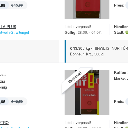
,99
Preis:
€ 15,99
LLA PLUS
Leider verpasst!
Händler
atwein-Straßengel
Gültig:
28.06. - 04.07.
Stadt:
€ 13,30 / kg -
HINWEIS: NUR FÜ
Bohne, 1 Krt., 500 g
Kaffee 
Verpasst!
batt
Marke:
zial
ornig
,65
Preis:
€ 12,59
ETRO
Leider verpasst!
Händler