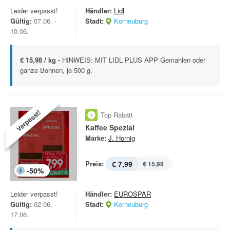
Leider verpasst!
Händler:
Lidl
Gültig:
07.06. -
Stadt:
Korneuburg
10.06.
€ 15,98 / kg -
HINWEIS: MIT LIDL PLUS APP Gemahlen oder
ganze Bohnen, je 500 g.
Verpasst!
Top Rabatt
Kaffee Spezial
Marke:
J. Hornig
Preis:
€ 7,99
€ 15,99
-
50
%
Leider verpasst!
Händler:
EUROSPAR
Gültig:
02.06. -
Stadt:
Korneuburg
17.06.