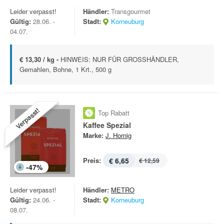
Leider verpasst!
Händler:
Transgourmet
Gültig:
28.06. -
Stadt:
Korneuburg
04.07.
€ 13,30 / kg -
HINWEIS: NUR FÜR GROSSHÄNDLER,
Gemahlen, Bohne, 1 Krt., 500 g
Verpasst!
Top Rabatt
Kaffee Spezial
Marke:
J. Hornig
Preis:
€ 6,65
€ 12,59
-
47
%
Leider verpasst!
Händler:
METRO
Gültig:
24.06. -
Stadt:
Korneuburg
08.07.