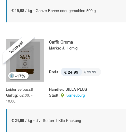
€ 15,98 / kg -
Ganze Bohne oder gemahlen 500 g
Caffè Crema
Verpasst!
Marke:
J. Hornig
Preis:
€ 24,99
€ 29,99
-
17
%
Leider verpasst!
Händler:
BILLA PLUS
Gültig:
02.06. -
Stadt:
Korneuburg
10.06.
€ 24,99 / kg -
div. Sorten 1 Kilo Packung