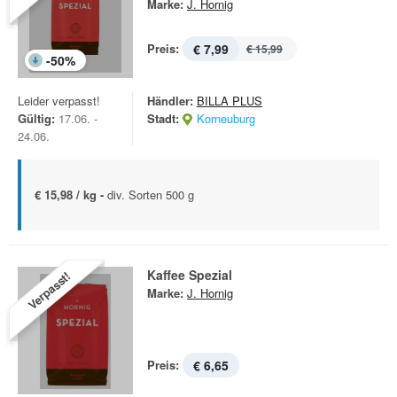
Marke:
J. Hornig
Preis:
€ 7,99
€ 15,99
-
50
%
Leider verpasst!
Händler:
BILLA PLUS
Gültig:
17.06. -
Stadt:
Korneuburg
24.06.
€ 15,98 / kg -
div. Sorten 500 g
Kaffee Spezial
Verpasst!
Marke:
J. Hornig
Preis:
€ 6,65