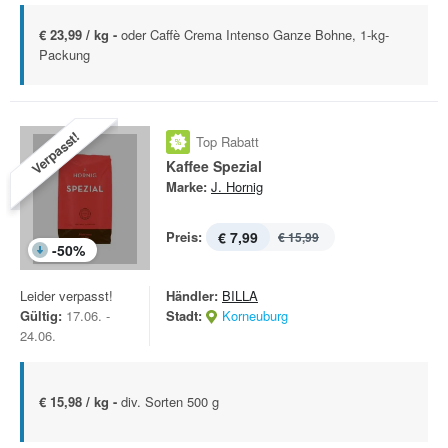
€ 23,99 / kg -
oder Caffè Crema Intenso Ganze Bohne, 1-kg-
Packung
Verpasst!
Top Rabatt
Kaffee Spezial
Marke:
J. Hornig
Preis:
€ 7,99
€ 15,99
-
50
%
Leider verpasst!
Händler:
BILLA
Gültig:
17.06. -
Stadt:
Korneuburg
24.06.
€ 15,98 / kg -
div. Sorten 500 g