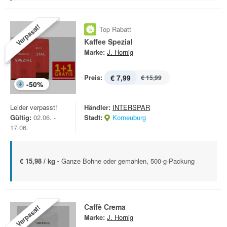
Verpasst!
Top Rabatt
Kaffee Spezial
Marke:
J. Hornig
Preis:
€ 7,99
€ 15,99
-
50
%
Leider verpasst!
Händler:
INTERSPAR
Gültig:
02.06. -
Stadt:
Korneuburg
17.06.
€ 15,98 / kg -
Ganze Bohne oder gemahlen, 500-g-Packung
Caffè Crema
Verpasst!
Marke:
J. Hornig