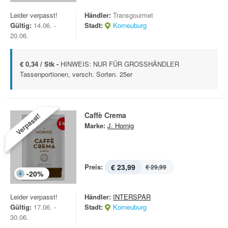
Leider verpasst!
Händler:
Transgourmet
Gültig:
14.06. -
Stadt:
Korneuburg
20.06.
€ 0,34 / Stk -
HINWEIS: NUR FÜR GROSSHÄNDLER
Tassenportionen, versch. Sorten. 25er
Caffè Crema
Verpasst!
Marke:
J. Hornig
Preis:
€ 23,99
€ 29,99
-
20
%
Leider verpasst!
Händler:
INTERSPAR
Gültig:
17.06. -
Stadt:
Korneuburg
30.06.