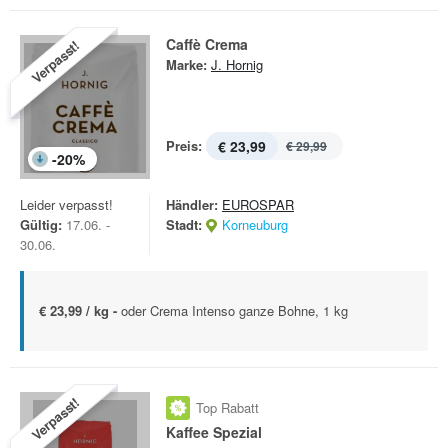
Caffè Crema
Verpasst!
Marke:
J. Hornig
Preis:
€ 23,99
€ 29,99
-
20
%
Leider verpasst!
Händler:
EUROSPAR
Gültig:
17.06. -
Stadt:
Korneuburg
30.06.
€ 23,99 / kg -
oder Crema Intenso ganze Bohne, 1 kg
Verpasst!
Top Rabatt
Kaffee Spezial