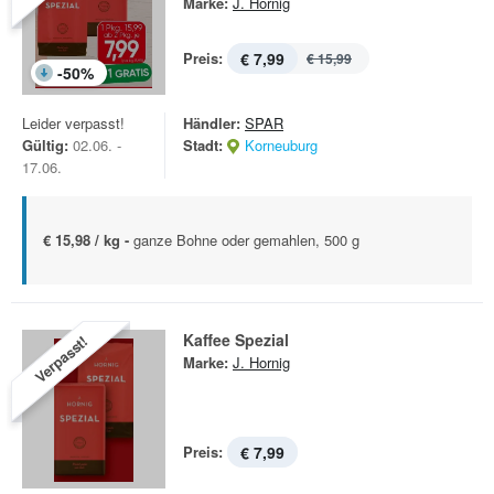
Marke:
J. Hornig
Preis:
€ 7,99
€ 15,99
-
50
%
Leider verpasst!
Händler:
SPAR
Gültig:
02.06. -
Stadt:
Korneuburg
17.06.
€ 15,98 / kg -
ganze Bohne oder gemahlen, 500 g
Kaffee Spezial
Verpasst!
Marke:
J. Hornig
Preis:
€ 7,99