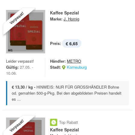
Kaffee Spezial
Verpasst!
Marke:
J. Hornig
Preis:
€ 6,65
Leider verpasst!
Händler:
METRO
Gültig:
27.05. -
Stadt:
Korneuburg
10.06.
€ 13,30 / kg -
HINWEIS: NUR FÜR GROSSHÄNDLER Bohne
od. gemahlen 500-g-Pkg. Bei den abgebildeten Preisen handelt
es ...
Verpasst!
Top Rabatt
Kaffee Spezial