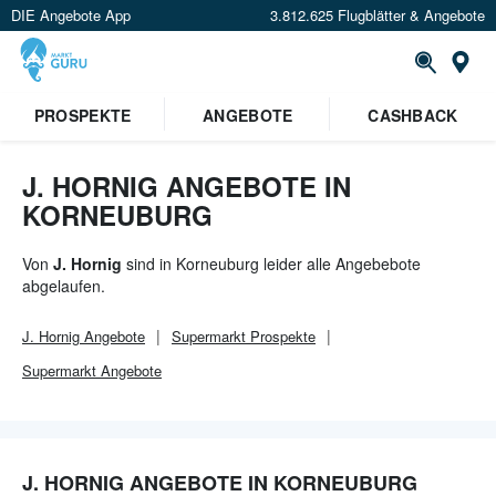
DIE Angebote App
3.812.625 Flugblätter & Angebote
Or
PROSPEKTE
ANGEBOTE
CASHBACK
J. HORNIG ANGEBOTE IN
KORNEUBURG
Von
J. Hornig
sind in Korneuburg leider alle Angebebote
abgelaufen.
J. Hornig
Angebote
Supermarkt
Prospekte
Supermarkt
Angebote
J. HORNIG ANGEBOTE IN KORNEUBURG