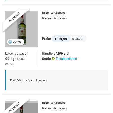
Irish Whiskey
Verpasst!
Marke:
Jameson
Preis:
€ 19,99
€ 25,99
-
23
%
Leider verpasst!
Händler:
MPREIS
Gültig:
18.03. -
Stadt:
Perchtoldsdorf
25.03.
€ 28,56 / l -
0.7 l, Einweg
Irish Whiskey
Verpasst!
Marke:
Jameson