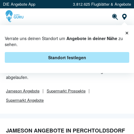
DIE Angebote App
3.812.625 Flugblätter & Angebote
Or
×
PROSPEKTE
ANGEBOTE
CASHBACK
Verrate uns deinen Standort um
Angebote in deiner Nähe
zu
sehen.
JAMESON ANGEBOTE IN
PERCHTOLDSDORF
Standort festlegen
Von
Jameson
sind in Perchtoldsdorf leider alle Angebebote
abgelaufen.
Jameson
Angebote
Supermarkt
Prospekte
Supermarkt
Angebote
JAMESON ANGEBOTE IN PERCHTOLDSDORF