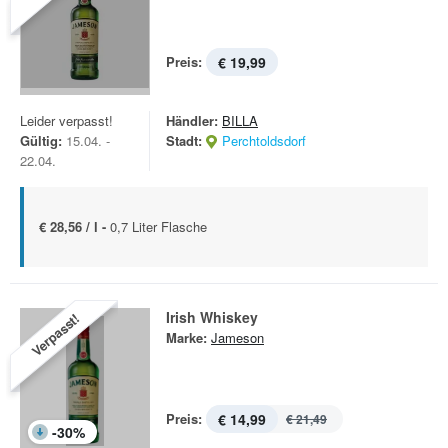
Preis:
€ 19,99
Leider verpasst!
Händler:
BILLA
Gültig:
15.04. -
Stadt:
Perchtoldsdorf
22.04.
€ 28,56 / l -
0,7 Liter Flasche
Irish Whiskey
Verpasst!
Marke:
Jameson
Preis:
€ 14,99
€ 21,49
-
30
%