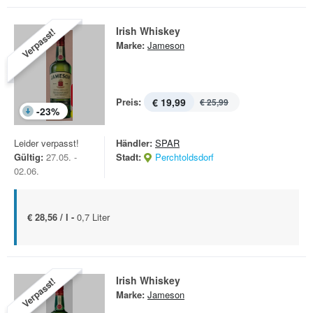
Irish Whiskey
Verpasst!
Marke:
Jameson
Preis:
€ 19,99
€ 25,99
-
23
%
Leider verpasst!
Händler:
SPAR
Gültig:
27.05. -
Stadt:
Perchtoldsdorf
02.06.
€ 28,56 / l -
0,7 Liter
Irish Whiskey
Verpasst!
Marke:
Jameson