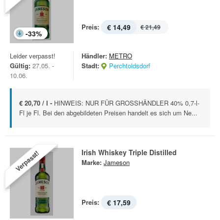
Preis:
€ 14,49
€ 21,49
-
33
%
Leider verpasst!
Händler:
METRO
Gültig:
27.05. -
Stadt:
Perchtoldsdorf
10.06.
€ 20,70 / l -
HINWEIS: NUR FÜR GROSSHÄNDLER 40% 0,7-l-
Fl je Fl. Bei den abgebildeten Preisen handelt es sich um Ne...
Irish Whiskey Triple Distilled
Verpasst!
Marke:
Jameson
Preis:
€ 17,59