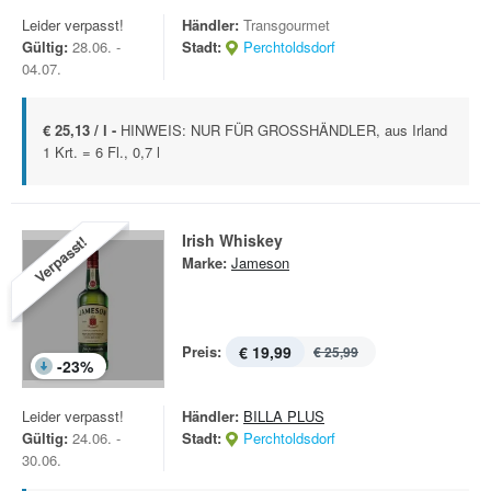
Leider verpasst!
Händler:
Transgourmet
Gültig:
28.06. -
Stadt:
Perchtoldsdorf
04.07.
€ 25,13 / l -
HINWEIS: NUR FÜR GROSSHÄNDLER, aus Irland
1 Krt. = 6 Fl., 0,7 l
Irish Whiskey
Verpasst!
Marke:
Jameson
Preis:
€ 19,99
€ 25,99
-
23
%
Leider verpasst!
Händler:
BILLA PLUS
Gültig:
24.06. -
Stadt:
Perchtoldsdorf
30.06.