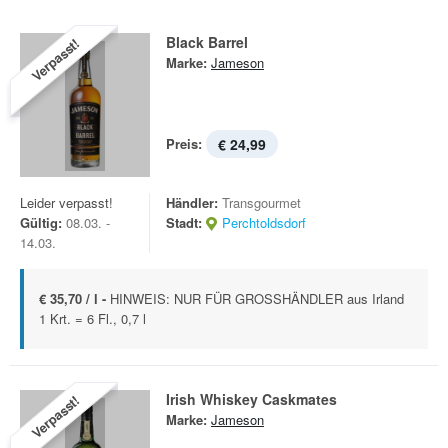
Black Barrel
Verpasst!
Marke:
Jameson
Preis:
€ 24,99
Leider verpasst!
Händler:
Transgourmet
Gültig:
08.03. -
Stadt:
Perchtoldsdorf
14.03.
€ 35,70 / l -
HINWEIS: NUR FÜR GROSSHÄNDLER aus Irland
1 Krt. = 6 Fl., 0,7 l
Irish Whiskey Caskmates
Verpasst!
Marke:
Jameson