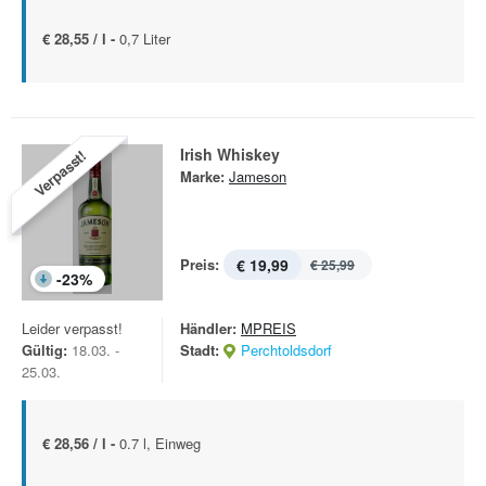
€ 28,55 / l -
0,7 Liter
Irish Whiskey
Verpasst!
Marke:
Jameson
Preis:
€ 19,99
€ 25,99
-
23
%
Leider verpasst!
Händler:
MPREIS
Gültig:
18.03. -
Stadt:
Perchtoldsdorf
25.03.
€ 28,56 / l -
0.7 l, Einweg