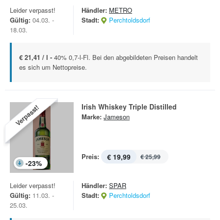
Leider verpasst!
Händler:
METRO
Gültig:
04.03. -
Stadt:
Perchtoldsdorf
18.03.
€ 21,41 / l -
40% 0,7-l-Fl. Bei den abgebildeten Preisen handelt
es sich um Nettopreise.
Irish Whiskey Triple Distilled
Verpasst!
Marke:
Jameson
Preis:
€ 19,99
€ 25,99
-
23
%
Leider verpasst!
Händler:
SPAR
Gültig:
11.03. -
Stadt:
Perchtoldsdorf
25.03.