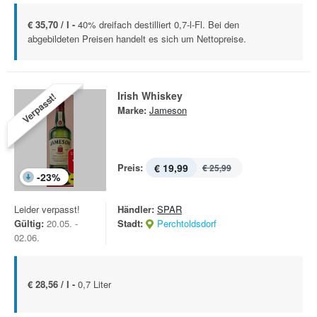
€ 35,70 / l -
40% dreifach destilliert 0,7-l-Fl. Bei den
abgebildeten Preisen handelt es sich um Nettopreise.
Irish Whiskey
Verpasst!
Marke:
Jameson
Preis:
€ 19,99
€ 25,99
-
23
%
Leider verpasst!
Händler:
SPAR
Gültig:
20.05. -
Stadt:
Perchtoldsdorf
02.06.
€ 28,56 / l -
0,7 Liter