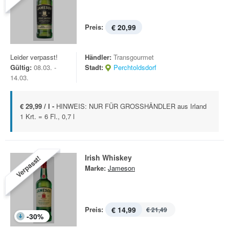
Preis:
€ 20,99
Leider verpasst!
Händler:
Transgourmet
Gültig:
08.03. -
Stadt:
Perchtoldsdorf
14.03.
€ 29,99 / l -
HINWEIS: NUR FÜR GROSSHÄNDLER aus Irland
1 Krt. = 6 Fl., 0,7 l
Irish Whiskey
Verpasst!
Marke:
Jameson
Preis:
€ 14,99
€ 21,49
-
30
%