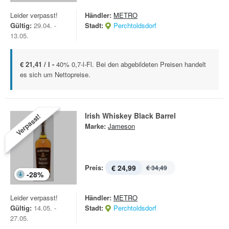
Leider verpasst!
Händler:
METRO
Gültig:
29.04. -
Stadt:
Perchtoldsdorf
13.05.
€ 21,41 / l -
40% 0,7-l-Fl. Bei den abgebildeten Preisen handelt
es sich um Nettopreise.
Irish Whiskey Black Barrel
Verpasst!
Marke:
Jameson
Preis:
€ 24,99
€ 34,49
-
28
%
Leider verpasst!
Händler:
METRO
Gültig:
14.05. -
Stadt:
Perchtoldsdorf
27.05.