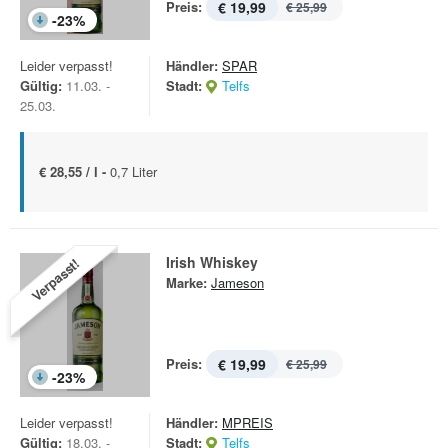
Preis:
€ 19,99
€ 25,99
-
23
%
Leider verpasst!
Händler:
SPAR
Gültig:
11.03. -
Stadt:
Telfs
25.03.
€ 28,55 / l -
0,7 Liter
Irish Whiskey
Verpasst!
Marke:
Jameson
Preis:
€ 19,99
€ 25,99
-
23
%
Leider verpasst!
Händler:
MPREIS
Gültig:
18.03. -
Stadt:
Telfs