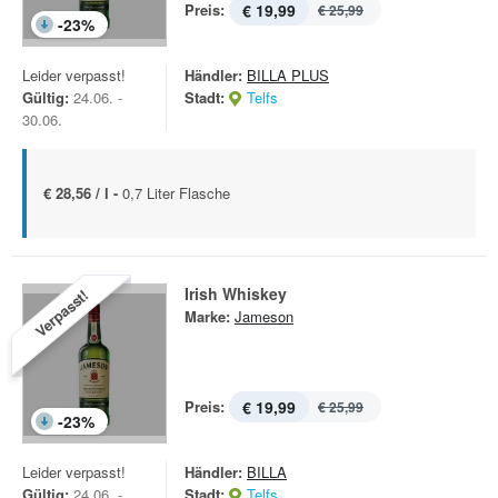
Preis:
€ 19,99
€ 25,99
-
23
%
Leider verpasst!
Händler:
BILLA PLUS
Gültig:
24.06. -
Stadt:
Telfs
30.06.
€ 28,56 / l -
0,7 Liter Flasche
Irish Whiskey
Verpasst!
Marke:
Jameson
Preis:
€ 19,99
€ 25,99
-
23
%
Leider verpasst!
Händler:
BILLA
Gültig:
24.06. -
Stadt:
Telfs