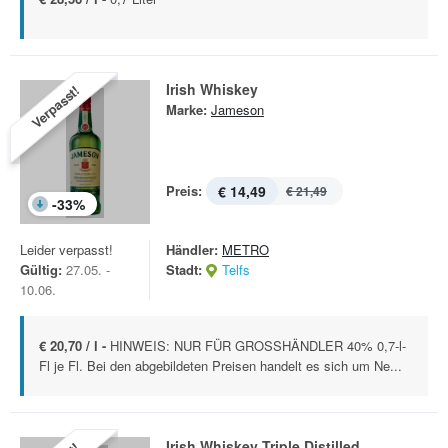
Irish Whiskey
Verpasst!
Marke:
Jameson
Preis:
€ 14,49
€ 21,49
-
33
%
Leider verpasst!
Händler:
METRO
Gültig:
27.05. -
Stadt:
Telfs
10.06.
€ 20,70 / l -
HINWEIS: NUR FÜR GROSSHÄNDLER 40% 0,7-l-
Fl je Fl. Bei den abgebildeten Preisen handelt es sich um Ne...
Irish Whiskey Triple Distilled