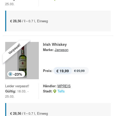
25.03.
€ 28,56 / l -
0.7 l, Einweg
Irish Whiskey
Verpasst!
Marke:
Jameson
Preis:
€ 19,99
€ 25,99
-
23
%
Leider verpasst!
Händler:
MPREIS
Gültig:
18.03. -
Stadt:
Telfs
25.03.
€ 28,56 / l -
0.7 l, Einweg