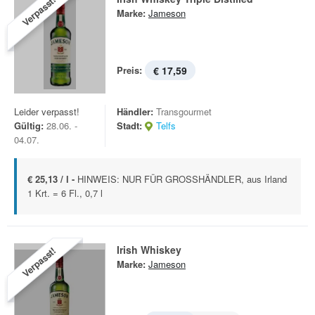
Verpasst!
Marke:
Jameson
Preis:
€ 17,59
Leider verpasst!
Händler:
Transgourmet
Gültig:
28.06. -
Stadt:
Telfs
04.07.
€ 25,13 / l -
HINWEIS: NUR FÜR GROSSHÄNDLER, aus Irland
1 Krt. = 6 Fl., 0,7 l
Irish Whiskey
Verpasst!
Marke:
Jameson