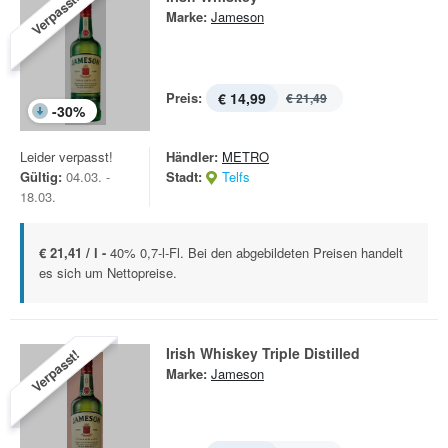
Verpasst!
Marke:
Jameson
Preis:
€ 14,99
€ 21,49
-
30
%
Leider verpasst!
Händler:
METRO
Gültig:
04.03. -
Stadt:
Telfs
18.03.
€ 21,41 / l -
40% 0,7-l-Fl. Bei den abgebildeten Preisen handelt
es sich um Nettopreise.
Irish Whiskey Triple Distilled
Verpasst!
Marke:
Jameson