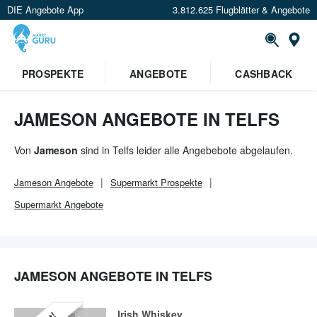
DIE Angebote App
3.812.625 Flugblätter & Angebote
Or
×
PROSPEKTE
ANGEBOTE
CASHBACK
Verrate uns deinen Standort um
Angebote in deiner Nähe
zu
sehen.
JAMESON ANGEBOTE IN TELFS
Standort festlegen
Von
Jameson
sind in Telfs leider alle Angebebote abgelaufen.
Jameson
Angebote
Supermarkt
Prospekte
Supermarkt
Angebote
JAMESON ANGEBOTE IN TELFS
Irish Whiskey