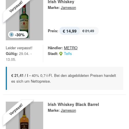
Irish Whiskey
Verpasst!
Marke:
Jameson
Preis:
€ 14,99
€ 21,49
-
30
%
Leider verpasst!
Händler:
METRO
Gültig:
29.04. -
Stadt:
Telfs
13.05.
€ 21,41 / l -
40% 0,7-l-Fl. Bei den abgebildeten Preisen handelt
es sich um Nettopreise.
Irish Whiskey Black Barrel
Verpasst!
Marke:
Jameson