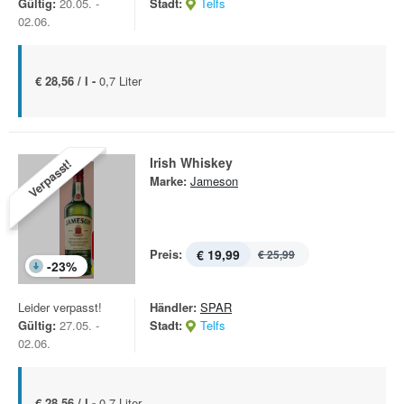
Gültig:
20.05. -
Stadt:
Telfs
02.06.
€ 28,56 / l -
0,7 Liter
Irish Whiskey
Verpasst!
Marke:
Jameson
Preis:
€ 19,99
€ 25,99
-
23
%
Leider verpasst!
Händler:
SPAR
Gültig:
27.05. -
Stadt:
Telfs
02.06.
€ 28,56 / l -
0,7 Liter