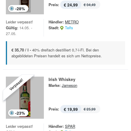
Preis:
€ 24,99
€ 34,49
-
28
%
Leider verpasst!
Händler:
METRO
Gültig:
14.05. -
Stadt:
Telfs
27.05.
€ 35,70 / l -
40% dreifach destilliert 0,7-l-Fl. Bei den
abgebildeten Preisen handelt es sich um Nettopreise.
Irish Whiskey
Verpasst!
Marke:
Jameson
Preis:
€ 19,99
€ 25,99
-
23
%
Leider verpasst!
Händler:
SPAR