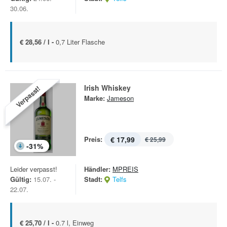
30.06.
€ 28,56 / l -
0,7 Liter Flasche
Irish Whiskey
Verpasst!
Marke:
Jameson
Preis:
€ 17,99
€ 25,99
-
31
%
Leider verpasst!
Händler:
MPREIS
Gültig:
15.07. -
Stadt:
Telfs
22.07.
€ 25,70 / l -
0.7 l, Einweg