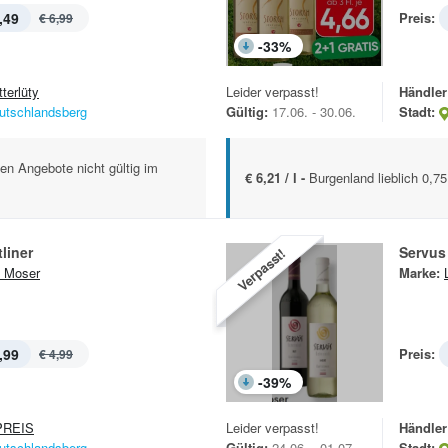
,49
Preis:
€ 6,99
-
33
%
terlüty
Leider verpasst!
Händler
utschlandsberg
Gültig:
17.06. - 30.06.
Stadt:
ten Angebote nicht gültig im
€ 6,21 / l -
Burgenland lieblich 0,75
liner
Servus
Verpasst!
 Moser
Marke:
,99
Preis:
€ 4,99
-
39
%
REIS
Leider verpasst!
Händler
utschlandsberg
Gültig:
24.06. - 01.07.
Stadt: