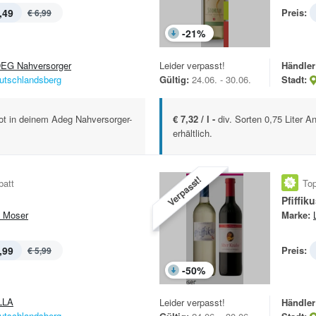
,49
Preis:
€ 6,99
-
21
%
EG Nahversorger
Leider verpasst!
Händler
utschlandsberg
Gültig:
24.06. - 30.06.
Stadt:
bot in deinem Adeg Nahversorger-
€ 7,32 / l -
div. Sorten 0,75 Liter 
erhältlich.
Verpasst!
batt
Top
Pfiffik
 Moser
Marke:
,99
Preis:
€ 5,99
-
50
%
LLA
Leider verpasst!
Händler
utschlandsberg