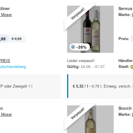
liner
Servus
Verpasst!
 Moser
Marke:
,99
Preis:
€ 4,99
-
39
%
REIS
Leider verpasst!
Händler
utschlandsberg
Gültig:
24.06. - 01.07.
Stadt:
oder Zweigelt 1 l
€ 5,32 / l -
0.75 l, Einweg, versch.
in
Storch
Verpasst!
 Moser
Marke: