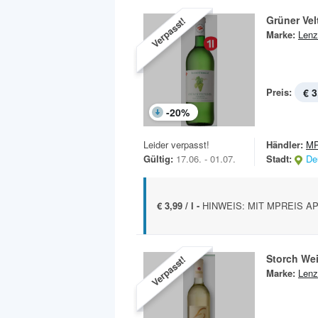
Grüner Velt
Verpasst!
Marke:
Lenz
Preis:
€ 3
-
20
%
Leider verpasst!
Händler:
MP
Gültig:
17.06. - 01.07.
Stadt:
De
€ 3,99 / l -
HINWEIS: MIT MPREIS APP 
Storch We
Verpasst!
Marke:
Lenz