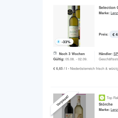
Selection 
Marke:
Lenz
Preis:
€ 4
-
33
%
Noch
3
Wochen
Händler:
S
Gültig:
05.08. - 02.09.
Geschäftsst
€ 6,65 / l -
Niederösterreich frisch & würzig
Verpasst!
Top Ra
Störche
Marke:
Lenz