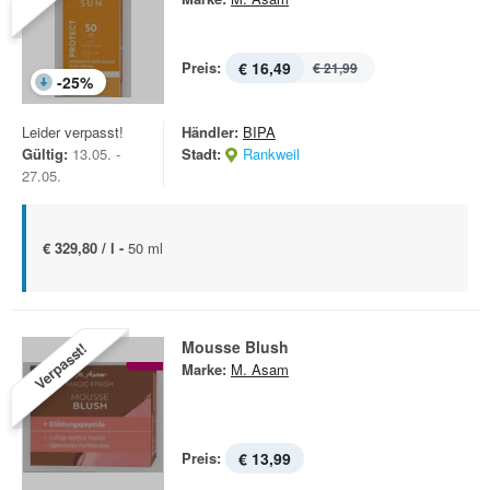
Preis:
€ 16,49
€ 21,99
-
25
%
Leider verpasst!
Händler:
BIPA
Gültig:
13.05. -
Stadt:
Rankweil
27.05.
€ 329,80 / l -
50 ml
Mousse Blush
Verpasst!
Marke:
M. Asam
Preis:
€ 13,99