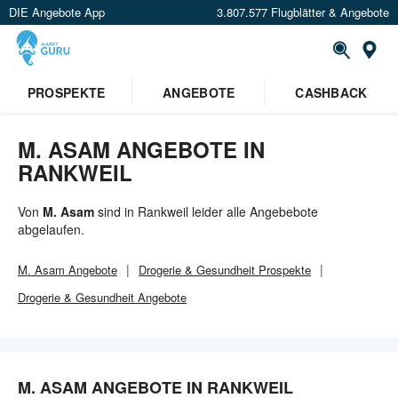
DIE Angebote App
3.807.577 Flugblätter & Angebote
Or
×
PROSPEKTE
ANGEBOTE
CASHBACK
Verrate uns deinen Standort um
Angebote in deiner Nähe
zu
sehen.
M. ASAM ANGEBOTE IN
RANKWEIL
Standort festlegen
Von
M. Asam
sind in Rankweil leider alle Angebebote
abgelaufen.
M. Asam
Angebote
Drogerie & Gesundheit
Prospekte
Drogerie & Gesundheit
Angebote
M. ASAM ANGEBOTE IN RANKWEIL