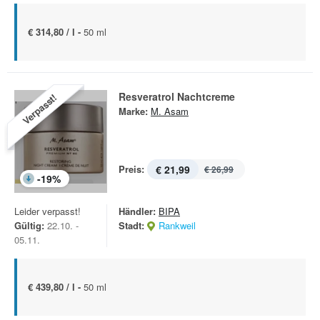
€ 314,80 / l -
50 ml
Resveratrol Nachtcreme
Verpasst!
Marke:
M. Asam
Preis:
€ 21,99
€ 26,99
-
19
%
Leider verpasst!
Händler:
BIPA
Gültig:
22.10. -
Stadt:
Rankweil
05.11.
€ 439,80 / l -
50 ml