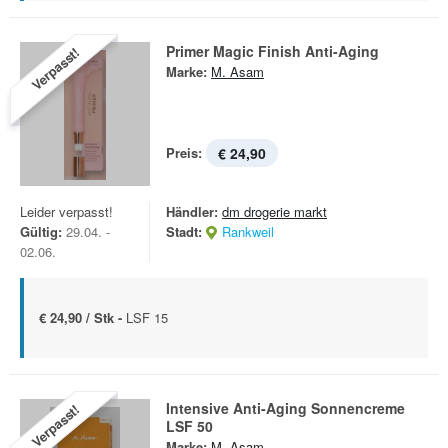
Primer Magic Finish Anti-Aging
Verpasst!
Marke:
M. Asam
Preis:
€ 24,90
Leider verpasst!
Händler:
dm drogerie markt
Gültig:
29.04. -
Stadt:
Rankweil
02.06.
€ 24,90 / Stk -
LSF 15
Intensive Anti-Aging Sonnencreme
Verpasst!
LSF 50
Marke:
M. Asam