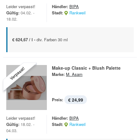
Leider verpasst!
Händler:
BIPA
Gültig:
04.02. -
Stadt:
Rankweil
18.02.
€ 624,67 / l -
div. Farben 30 ml
Make-up Classic + Blush Palette
Verpasst!
Marke:
M. Asam
Preis:
€ 24,99
Leider verpasst!
Händler:
BIPA
Gültig:
18.02. -
Stadt:
Rankweil
04.03.