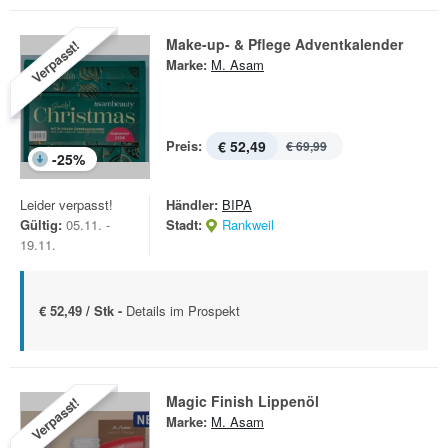
Make-up- & Pflege Adventkalender
Verpasst!
Marke:
M. Asam
Preis:
€ 52,49
€ 69,99
-
25
%
Leider verpasst!
Händler:
BIPA
Gültig:
05.11. -
Stadt:
Rankweil
19.11.
€ 52,49 / Stk -
Details im Prospekt
Magic Finish Lippenöl
Verpasst!
Marke:
M. Asam