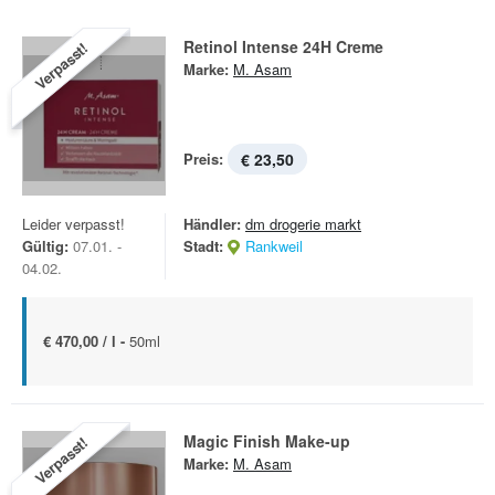
Retinol Intense 24H Creme
Verpasst!
Marke:
M. Asam
Preis:
€ 23,50
Leider verpasst!
Händler:
dm drogerie markt
Gültig:
07.01. -
Stadt:
Rankweil
04.02.
€ 470,00 / l -
50ml
Magic Finish Make-up
Verpasst!
Marke:
M. Asam