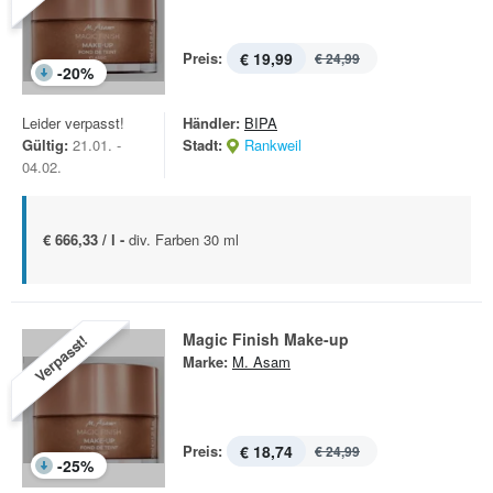
Preis:
€ 19,99
€ 24,99
-
20
%
Leider verpasst!
Händler:
BIPA
Gültig:
21.01. -
Stadt:
Rankweil
04.02.
€ 666,33 / l -
div. Farben 30 ml
Magic Finish Make-up
Verpasst!
Marke:
M. Asam
Preis:
€ 18,74
€ 24,99
-
25
%