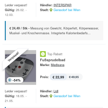
Leider verpasst!
Händler:
INTERSPAR
Gültig:
26.02. -
Stadt:
Gerasdorf bei Wien
12.03.
€ 24,49 / Stk -
Messung von Gewicht, Körperfett, Körperwasser,
Muskel- und Knochenmasse. Integrierte Kalorienbedarfs...
Verpasst!
Top Rabatt
Fußsprudelbad
Marke:
Medisana
Preis:
€ 22,99
€ 49,95
-
54
%
Leider verpasst!
Händler:
Lidl
Gültig:
18.05. -
Stadt:
Gerasdorf bei Wien
21.05.