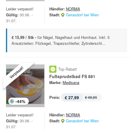
Leider verpasst!
Händler:
NORMA
Gültig:
30.06. -
Stadt:
Gerasdorf bei Wien
31.07.
€ 15,99 / Stk -
für Nägel, Nagelhaut und Hornhaut. Inkl. 5
Ansatzteilen: Filzkegel, Trapezschleifer, Zylinderschl...
Verpasst!
Top Rabatt
Fußsprudelbad FS 881
Marke:
Medisana
Preis:
€ 27,99
€ 49,95
-
44
%
Leider verpasst!
Händler:
NORMA
Gültig:
30.06. -
Stadt:
Gerasdorf bei Wien
31.07.