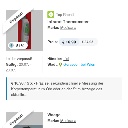
Verpasst!
Top Rabatt
Infrarot-Thermometer
Marke:
Medisana
Preis:
€ 16,99
€ 34,95
-
51
%
Leider verpasst!
Händler:
Lidl
Gültig:
20.07. -
Stadt:
Gerasdorf bei Wien
23.07.
€ 16,98 / Stk -
Präzise, sekundenschnelle Messung der
Körpertemperatur im Ohr oder an der Stirn Anzeige des
aktuelle...
Waage
Verpasst!
Marke:
Medisana