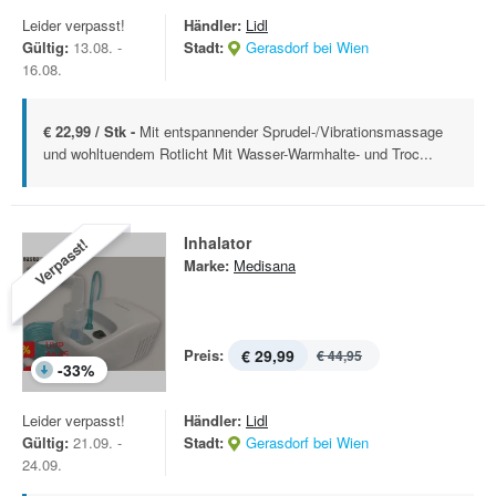
Leider verpasst!
Händler:
Lidl
Gültig:
13.08. -
Stadt:
Gerasdorf bei Wien
16.08.
€ 22,99 / Stk -
Mit entspannender Sprudel-/Vibrationsmassage
und wohltuendem Rotlicht Mit Wasser-Warmhalte- und Troc...
Inhalator
Verpasst!
Marke:
Medisana
Preis:
€ 29,99
€ 44,95
-
33
%
Leider verpasst!
Händler:
Lidl
Gültig:
21.09. -
Stadt:
Gerasdorf bei Wien
24.09.