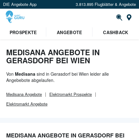
DIE Angebote App
3.813.895 Flugblätter & Angebote
Or
PROSPEKTE
ANGEBOTE
CASHBACK
MEDISANA ANGEBOTE IN
GERASDORF BEI WIEN
Von
Medisana
sind in Gerasdorf bei Wien leider alle
Angebebote abgelaufen.
Medisana
Angebote
Elektromarkt
Prospekte
Elektromarkt
Angebote
MEDISANA ANGEBOTE IN GERASDORF BEI