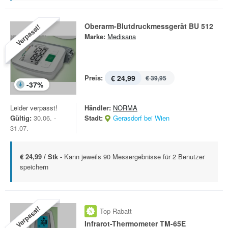
Oberarm-Blutdruckmessgerät BU 512
Verpasst!
Marke:
Medisana
Preis:
€ 24,99
€ 39,95
-
37
%
Leider verpasst!
Händler:
NORMA
Gültig:
30.06. -
Stadt:
Gerasdorf bei Wien
31.07.
€ 24,99 / Stk -
Kann jeweils 90 Messergebnisse für 2 Benutzer
speichern
Verpasst!
Top Rabatt
Infrarot-Thermometer TM-65E