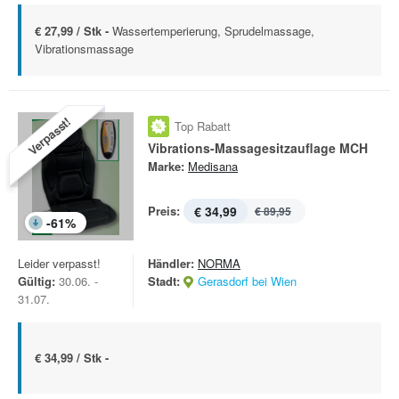
€ 27,99 / Stk -
Wassertemperierung, Sprudelmassage,
Vibrationsmassage
Verpasst!
Top Rabatt
Vibrations-Massagesitzauflage MCH
Marke:
Medisana
Preis:
€ 34,99
€ 89,95
-
61
%
Leider verpasst!
Händler:
NORMA
Gültig:
30.06. -
Stadt:
Gerasdorf bei Wien
31.07.
€ 34,99 / Stk -