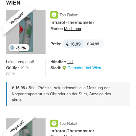
WIEN
Verpasst!
Top Rabatt
Infrarot-Thermometer
Marke:
Medisana
Preis:
€ 16,99
€ 34,95
-
51
%
Leider verpasst!
Händler:
Lidl
Gültig:
19.01. -
Stadt:
Gerasdorf bei Wien
22.01.
€ 16,98 / Stk -
Präzise, sekundenschnelle Messung der
Körpertemperatur am Ohr oder an der Stirn, Anzeige des
aktuell...
Verpasst!
Top Rabatt
Infrarot-Thermometer