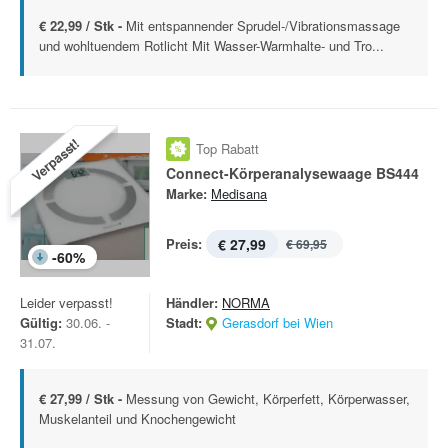
€ 22,99 / Stk -
Mit entspannender Sprudel-/Vibrationsmassage
und wohltuendem Rotlicht Mit Wasser-Warmhalte- und Tro...
Verpasst!
Top Rabatt
Connect-Körperanalysewaage BS444
Marke:
Medisana
Preis:
€ 27,99
€ 69,95
-
60
%
Leider verpasst!
Händler:
NORMA
Gültig:
30.06. -
Stadt:
Gerasdorf bei Wien
31.07.
€ 27,99 / Stk -
Messung von Gewicht, Körperfett, Körperwasser,
Muskelanteil und Knochengewicht