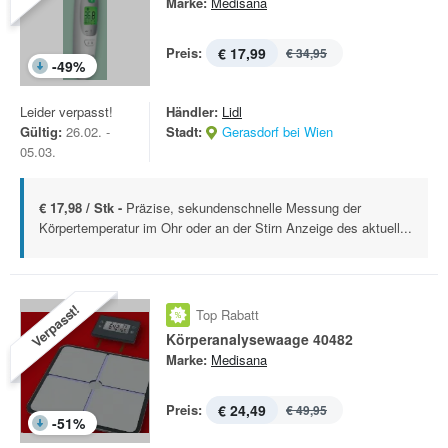
Marke:
Medisana
Preis:
€ 17,99
€ 34,95
-
49
%
Leider verpasst!
Händler:
Lidl
Gültig:
26.02. -
Stadt:
Gerasdorf bei Wien
05.03.
€ 17,98 / Stk -
Präzise, sekundenschnelle Messung der
Körpertemperatur im Ohr oder an der Stirn Anzeige des aktuell...
Verpasst!
Top Rabatt
Körperanalysewaage 40482
Marke:
Medisana
Preis:
€ 24,49
€ 49,95
-
51
%