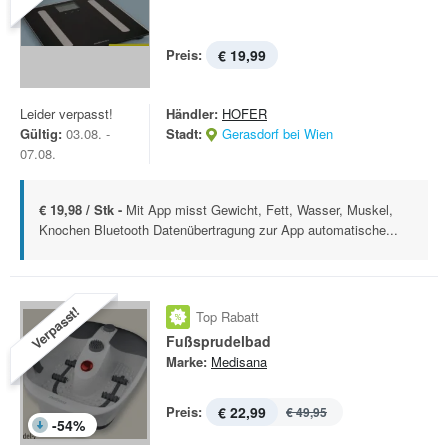
Preis:
€ 19,99
Leider verpasst!
Händler:
HOFER
Gültig:
03.08. -
Stadt:
Gerasdorf bei Wien
07.08.
€ 19,98 / Stk -
Mit App misst Gewicht, Fett, Wasser, Muskel,
Knochen Bluetooth Datenübertragung zur App automatische...
Verpasst!
Top Rabatt
Fußsprudelbad
Marke:
Medisana
Preis:
€ 22,99
€ 49,95
-
54
%