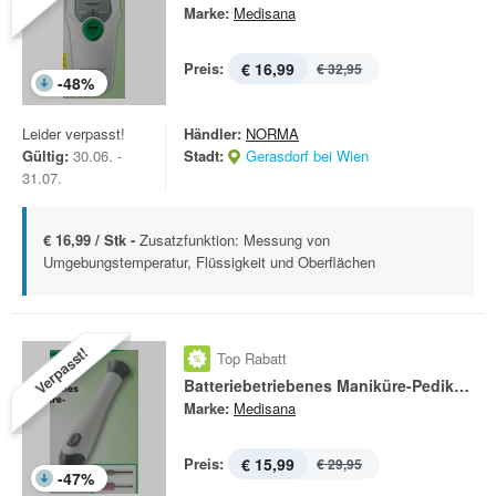
Marke:
Medisana
Preis:
€ 16,99
€ 32,95
-
48
%
Leider verpasst!
Händler:
NORMA
Gültig:
30.06. -
Stadt:
Gerasdorf bei Wien
31.07.
€ 16,99 / Stk -
Zusatzfunktion: Messung von
Umgebungstemperatur, Flüssigkeit und Oberflächen
Verpasst!
Top Rabatt
Batteriebetriebenes Maniküre-Pediküre-Set MP 810
Marke:
Medisana
Preis:
€ 15,99
€ 29,95
-
47
%