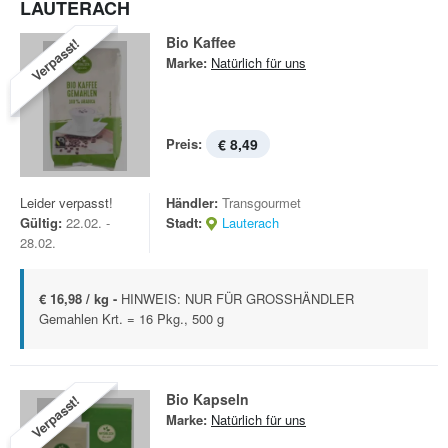
LAUTERACH
Bio Kaffee
Verpasst!
Marke:
Natürlich für uns
Preis:
€ 8,49
Leider verpasst!
Händler:
Transgourmet
Gültig:
22.02. -
Stadt:
Lauterach
28.02.
€ 16,98 / kg -
HINWEIS: NUR FÜR GROSSHÄNDLER
Gemahlen Krt. = 16 Pkg., 500 g
Bio Kapseln
Verpasst!
Marke:
Natürlich für uns