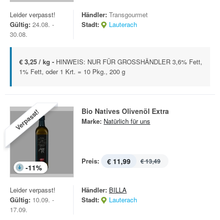
Leider verpasst!
Händler:
Transgourmet
Gültig:
24.08. -
Stadt:
Lauterach
30.08.
€ 3,25 / kg -
HINWEIS: NUR FÜR GROSSHÄNDLER 3,6% Fett,
1% Fett, oder 1 Krt. = 10 Pkg., 200 g
Bio Natives Olivenöl Extra
Verpasst!
Marke:
Natürlich für uns
Preis:
€ 11,99
€ 13,49
-
11
%
Leider verpasst!
Händler:
BILLA
Gültig:
10.09. -
Stadt:
Lauterach
17.09.