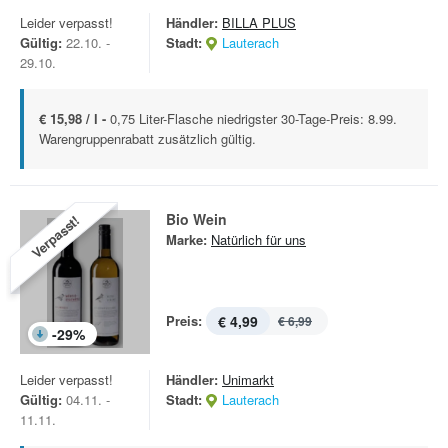
Leider verpasst!
Händler:
BILLA PLUS
Gültig:
22.10. -
Stadt:
Lauterach
29.10.
€ 15,98 / l -
0,75 Liter-Flasche niedrigster 30-Tage-Preis: 8.99.
Warengruppenrabatt zusätzlich gültig.
Bio Wein
Verpasst!
Marke:
Natürlich für uns
Preis:
€ 4,99
€ 6,99
-
29
%
Leider verpasst!
Händler:
Unimarkt
Gültig:
04.11. -
Stadt:
Lauterach
11.11.