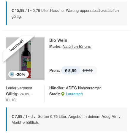
€ 15,98 / l -
0,75 Liter Flasche. Warengruppenrabatt zusätzlich
gültig.
Bio Wein
Verpasst!
Marke:
Natürlich für uns
Preis:
€ 5,99
€ 7,49
-
20
%
Leider verpasst!
Händler:
ADEG Nahversorger
Gültig:
24.09. -
Stadt:
Lauterach
01.10.
€ 7,99 / l -
div. Sorten 0,75 Liter. Angebot in deinem Adeg Aktiv-
Markt erhältlich.