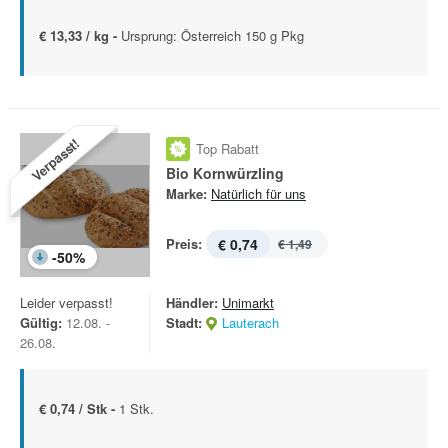
€ 13,33 / kg -
Ursprung: Österreich 150 g Pkg
Verpasst!
Top Rabatt
Bio Kornwürzling
Marke:
Natürlich für uns
Preis:
€ 0,74
€ 1,49
-
50
%
Leider verpasst!
Händler:
Unimarkt
Gültig:
12.08. -
Stadt:
Lauterach
26.08.
€ 0,74 / Stk -
1 Stk.