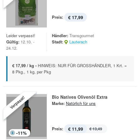
Preis:
€ 17,99
Leider verpasst!
Händler:
Transgourmet
Gültig:
12.10. -
Stadt:
Lauterach
24.12.
€ 17,99 / kg -
HINWEIS: NUR FÜR GROSSHÄNDLER, 1 Krt. =
8 Pkg., 1 kg, per Pkg
Bio Natives Olivenöl Extra
Verpasst!
Marke:
Natürlich für uns
Preis:
€ 11,99
€ 13,49
-
11
%