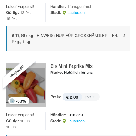
Leider verpasst!
Händler:
Transgourmet
Gültig:
12.04. -
Stadt:
Lauterach
18.04.
€ 17,99 / kg -
HINWEIS: NUR FÜR GROSSHÄNDLER 1 Krt. = 8
Pkg., 1 kg
Bio Mini Paprika Mix
Verpasst!
Marke:
Natürlich für uns
Preis:
€ 2,00
€ 2,99
-
33
%
Leider verpasst!
Händler:
Unimarkt
Gültig:
10.08. -
Stadt:
Lauterach
16.08.