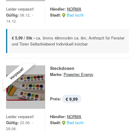
Leider verpasst!
Händler:
NORMA
Gültig:
08.12. -
Stadt:
Bad Ischl
14.12.
€ 5,99 / Stk -
ca. 3mmx 48mmx8m ca. 8m, Anthrazit für Fenster
und Türen Selbstklebend Individuell kürzbar
Steckdosen
Verpasst!
Marke:
Powertec Energy
Preis:
€ 9,99
Leider verpasst!
Händler:
NORMA
Gültig:
23.06. -
Stadt:
Bad Ischl
29.06.