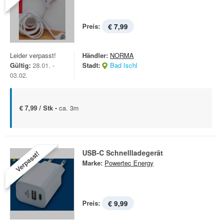
Preis:
€ 7,99
Leider verpasst!
Händler:
NORMA
Gültig:
28.01. -
Stadt:
Bad Ischl
03.02.
€ 7,99 / Stk -
ca. 3m
USB-C Schnellladegerät
Verpasst!
Marke:
Powertec Energy
Preis:
€ 9,99