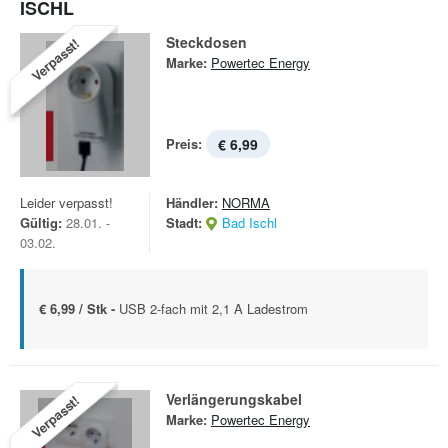
ISCHL
Steckdosen
Verpasst!
Marke:
Powertec Energy
Preis:
€ 6,99
Leider verpasst!
Händler:
NORMA
Gültig:
28.01. -
Stadt:
Bad Ischl
03.02.
€ 6,99 / Stk -
USB 2-fach mit 2,1 A Ladestrom
Verlängerungskabel
Verpasst!
Marke:
Powertec Energy