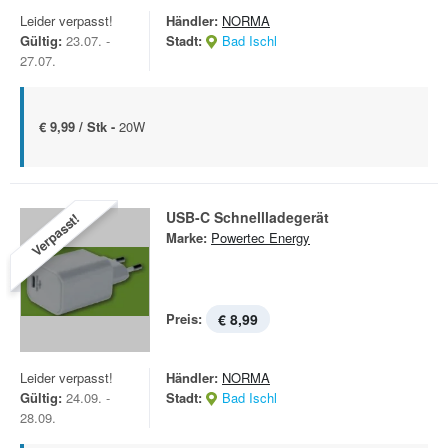
Leider verpasst!
Händler:
NORMA
Gültig:
23.07. -
Stadt:
Bad Ischl
27.07.
€ 9,99 / Stk -
20W
USB-C Schnellladegerät
Verpasst!
Marke:
Powertec Energy
Preis:
€ 8,99
Leider verpasst!
Händler:
NORMA
Gültig:
24.09. -
Stadt:
Bad Ischl
28.09.