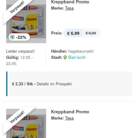
Kreppband Promo
Verpasst!
Marke:
Tesa
Preis:
€ 6,99
€ 8,99
-
22
%
Leider verpasst!
Händler:
hagebaumarkt
Gültig:
12.05. -
Stadt:
Bad Ischl
23.05.
€ 2,33 / Stk -
Details im Prospekt
Kreppband Promo
Verpasst!
Marke:
Tesa