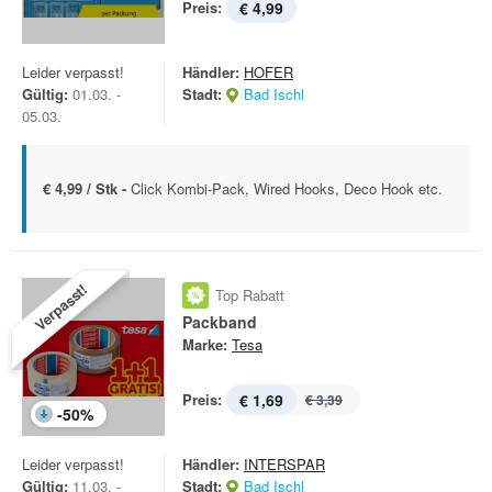
Preis:
€ 4,99
Leider verpasst!
Händler:
HOFER
Gültig:
01.03. -
Stadt:
Bad Ischl
05.03.
€ 4,99 / Stk -
Click Kombi-Pack, Wired Hooks, Deco Hook etc.
Verpasst!
Top Rabatt
Packband
Marke:
Tesa
Preis:
€ 1,69
€ 3,39
-
50
%
Leider verpasst!
Händler:
INTERSPAR
Gültig:
11.03. -
Stadt:
Bad Ischl