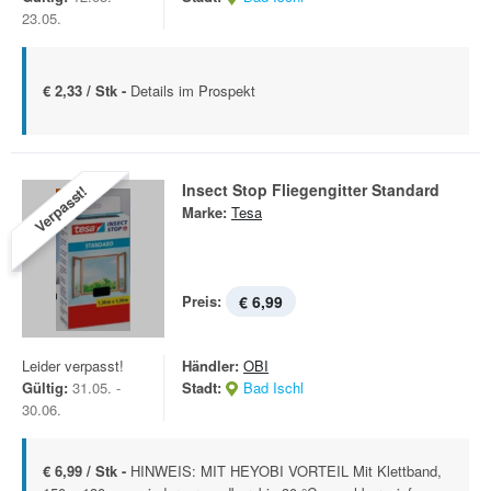
23.05.
€ 2,33 / Stk -
Details im Prospekt
Insect Stop Fliegengitter Standard
Verpasst!
Marke:
Tesa
Preis:
€ 6,99
Leider verpasst!
Händler:
OBI
Gültig:
31.05. -
Stadt:
Bad Ischl
30.06.
€ 6,99 / Stk -
HINWEIS: MIT HEYOBI VORTEIL Mit Klettband,