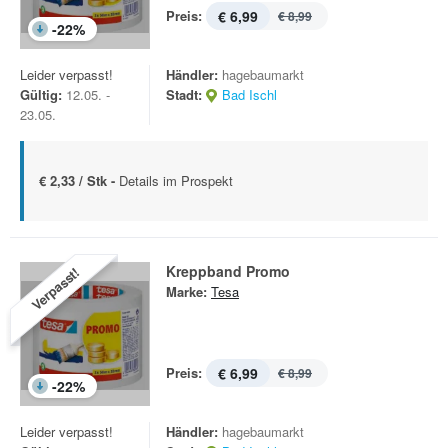
Preis:
€ 6,99
€ 8,99
-
22
%
Leider verpasst!
Händler:
hagebaumarkt
Gültig:
12.05. -
Stadt:
Bad Ischl
23.05.
€ 2,33 / Stk -
Details im Prospekt
Kreppband Promo
Verpasst!
Marke:
Tesa
Preis:
€ 6,99
€ 8,99
-
22
%
Leider verpasst!
Händler:
hagebaumarkt