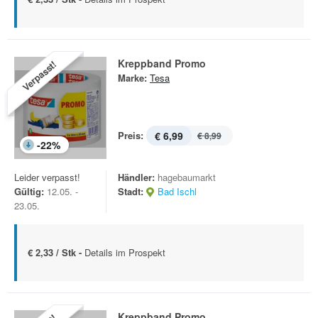
Kreppband Promo
Verpasst!
Marke:
Tesa
Preis:
€ 6,99
€ 8,99
-
22
%
Leider verpasst!
Händler:
hagebaumarkt
Gültig:
12.05. -
Stadt:
Bad Ischl
23.05.
€ 2,33 / Stk -
Details im Prospekt
Kreppband Promo