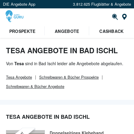
DIE Angebote App
3.812.625 Flugblätter & Angebote
Or
PROSPEKTE
ANGEBOTE
CASHBACK
TESA ANGEBOTE IN BAD ISCHL
Von
Tesa
sind in Bad Ischl leider alle Angebebote abgelaufen.
Tesa
Angebote
Schreibwaren & Bücher
Prospekte
Schreibwaren & Bücher
Angebote
TESA ANGEBOTE IN BAD ISCHL
Doppelseitiges Klebeband