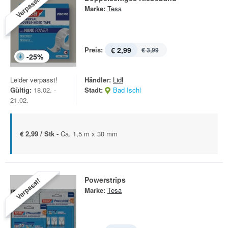
Verpasst!
Marke:
Tesa
Preis:
€ 2,99
€ 3,99
-
25
%
Leider verpasst!
Händler:
Lidl
Gültig:
18.02. -
Stadt:
Bad Ischl
21.02.
€ 2,99 / Stk -
Ca. 1,5 m x 30 mm
Powerstrips
Verpasst!
Marke:
Tesa