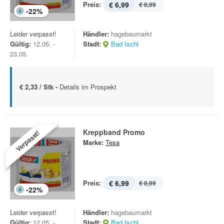
Preis:
€ 6,99
€ 8,99
-
22
%
Leider verpasst!
Händler:
hagebaumarkt
Gültig:
12.05. -
Stadt:
Bad Ischl
23.05.
€ 2,33 / Stk -
Details im Prospekt
Kreppband Promo
Verpasst!
Marke:
Tesa
Preis:
€ 6,99
€ 8,99
-
22
%
Leider verpasst!
Händler:
hagebaumarkt
Gültig:
12.05. -
Stadt:
Bad Ischl