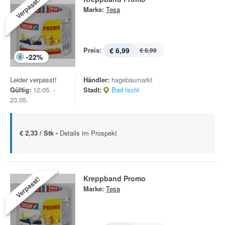
Verpasst!
Marke:
Tesa
Preis:
€ 6,99
€ 8,99
-
22
%
Leider verpasst!
Händler:
hagebaumarkt
Gültig:
12.05. -
Stadt:
Bad Ischl
23.05.
€ 2,33 / Stk -
Details im Prospekt
Kreppband Promo
Verpasst!
Marke:
Tesa