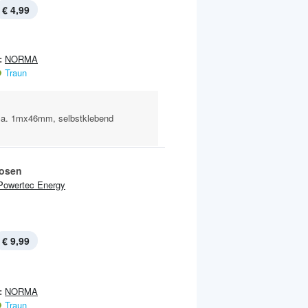
€ 4,99
:
NORMA
Traun
 ca. 1mx46mm, selbstklebend
osen
Powertec Energy
€ 9,99
:
NORMA
Traun