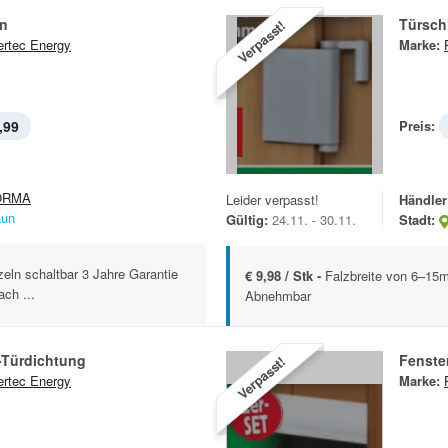
n
Türsch
Verpasst!
rtec Energy
Marke:
,99
Preis:
ORMA
Leider verpasst!
Händler
aun
Gültig:
24.11. - 30.11.
Stadt:
zeln schaltbar 3 Jahre Garantie
€ 9,98 / Stk -
Falzbreite von 6–15mm
ach ...
Abnehmbar
-Türdichtung
Fenste
Verpasst!
rtec Energy
Marke: