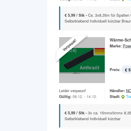
€ 5,99 / Stk -
Ca. 3x8,35m für Spalten 
Selbstklebend Individuell kürzbar Braun
Wärme-Sc
Verpasst!
Marke:
Powe
Preis:
€ 5
Leider verpasst!
Händler:
N
Gültig:
08.12. - 14.12.
Stadt:
Tr
€ 5,99 / Stk -
3x ca. 15mmx5mmx 8,35m
Selbstklebend Individuell kürzbar