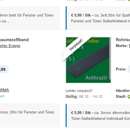
9mm breit für Fenster und Türen
€ 5,99 / Stk -
ca. 3x8,35m für Spal
 ca....
Fenster und Türen Selbstklebend Ind
haumstoffband
Rohris
Verpasst!
rtec Energy
Marke:
,99
Preis:
ORMA
Leider verpasst!
Händler
aun
Gültig:
08.12. - 14.12.
Stadt:
ca. 25m für Fenster und Türen
€ 5,99 / Stk -
ca. 3mmx 48mmx8m ca
Türen Selbstklebend Individuell kü