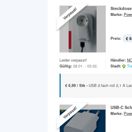
Steckdose
Verpasst!
Marke:
Powe
Preis:
€ 6
Leider verpasst!
Händler:
N
Gültig:
28.01. - 03.02.
Stadt:
Tr
€ 6,99 / Stk -
USB 2-fach mit 2,1 A La
USB-C Sch
Verpasst!
Marke:
Powe