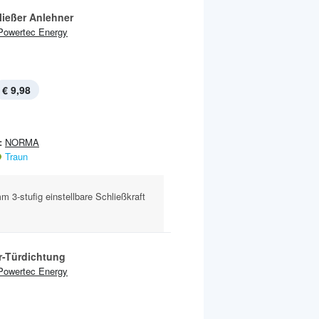
ließer Anlehner
Powertec Energy
€ 9,98
:
NORMA
Traun
 3-stufig einstellbare Schließkraft
r-Türdichtung
Powertec Energy