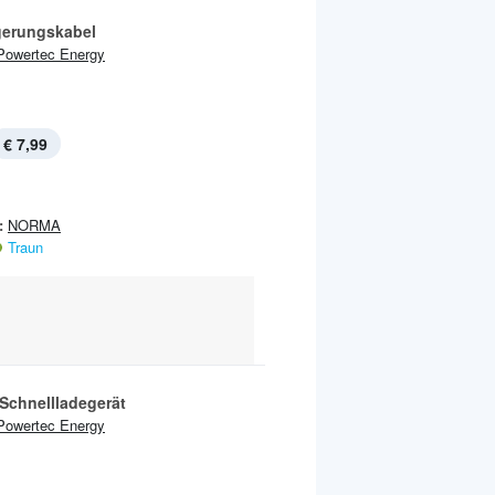
gerungskabel
Powertec Energy
€ 7,99
:
NORMA
Traun
Schnellladegerät
Powertec Energy