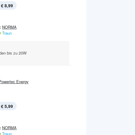
€ 8,99
:
NORMA
Traun
aden bis zu 20W
l
Powertec Energy
€ 5,99
:
NORMA
Traun