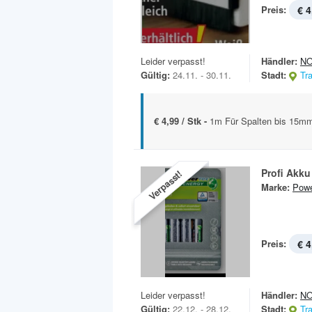
Preis:
€ 4
Leider verpasst!
Händler:
N
Gültig:
24.11. - 30.11.
Stadt:
Tr
€ 4,99 / Stk -
1m Für Spalten bis 15m
Profi Akk
Verpasst!
Marke:
Powe
Preis:
€ 4
Leider verpasst!
Händler:
N
Gültig:
22.12. - 28.12.
Stadt:
Tr