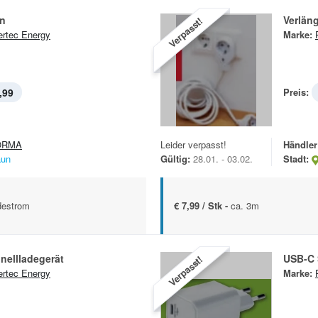
n
Verlän
Verpasst!
rtec Energy
Marke:
,99
Preis:
ORMA
Leider verpasst!
Händler
aun
Gültig:
28.01. - 03.02.
Stadt:
destrom
€ 7,99 / Stk -
ca. 3m
nellladegerät
USB-C 
Verpasst!
rtec Energy
Marke: