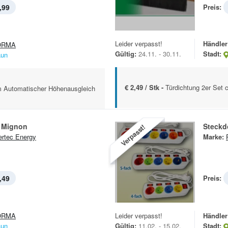
,99
Preis:
Leider verpasst!
Händler
ORMA
Gültig:
24.11. - 30.11.
Stadt:
aun
€ 2,49 / Stk -
Türdichtung 2er Set
m Automatischer Höhenausgleich
u Mignon
Steckd
Verpasst!
rtec Energy
Marke:
,49
Preis:
ORMA
Leider verpasst!
Händler
aun
Gültig:
11.02. - 15.02.
Stadt: