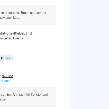
ten 9mm breit, Braun ca. 25m für
ividuell kür...
olations-Klebeband
Powertec Energy
€ 5,99
:
NORMA
Traun
. 8m, Anthrazit für Fenster und
rzbar