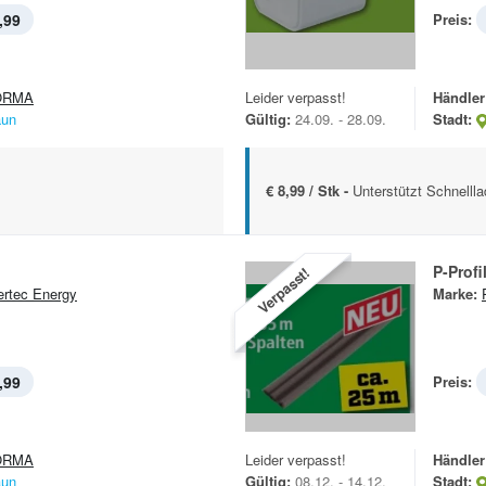
,99
Preis:
ORMA
Leider verpasst!
Händler
aun
Gültig:
24.09. - 28.09.
Stadt:
€ 8,99 / Stk -
Unterstützt Schnelll
P-Profi
Verpasst!
rtec Energy
Marke:
,99
Preis:
ORMA
Leider verpasst!
Händler
aun
Gültig:
08.12. - 14.12.
Stadt: