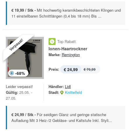
€ 19,99 / Stk -
Mit hochwertig keramikbeschichteten Klingen und
11 einstellbaren Schnittlängen (0,4 bis 18 mm) Bis ...
Verpasst!
Top Rabatt
Ionen-Haartrockner
Marke:
Remington
Preis:
€ 24,99
€ 76,99
-
68
%
Leider verpasst!
Händler:
Lidl
Gültig:
25.05. -
Stadt:
Knittelfeld
27.05.
€ 24,99 / Stk -
Für seidigen Glanz und geringe statische
Aufladung Mit 3 Heiz-/2 Gebläse- und Kaltstufe Inkl. Styli...