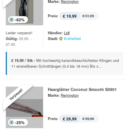
Marke:
Remington
Preis:
€ 19,99
€ 51,99
-
62
%
Leider verpasst!
Händler:
Lidl
Gültig:
25.05. -
Stadt:
Knittelfeld
27.05.
€ 19,99 / Stk -
Mit hochwertig keramikbeschichteten Klingen und
11 einstellbaren Schnittlängen (0,4 bis 18 mm) Bis z...
Haarglätter Coconut Smooth S5901
Verpasst!
Marke:
Remington
Preis:
€ 29,99
€ 39,90
-
25
%