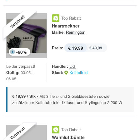
Verpasst!
Top Rabatt
Haartrockner
Marke:
Remington
Preis:
€ 19,99
€ 49,99
-
60
%
Leider verpasst!
Händler:
Lidl
Gültig:
03.05. -
Stadt:
Knittelfeld
06.05.
€ 19,99 / Stk -
Mit 3 Heiz- und 2 Gebläsestufen sowie
zusätzlicher Kaltstufe Inkl. Diffusor und Stylingdüse 2.200 W
Verpasst!
Top Rabatt
Warmluftbürste