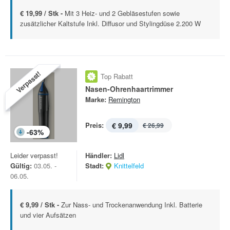
€ 19,99 / Stk -
Mit 3 Heiz- und 2 Gebläsestufen sowie
zusätzlicher Kaltstufe Inkl. Diffusor und Stylingdüse 2.200 W
Verpasst!
Top Rabatt
Nasen-Ohrenhaartrimmer
Marke:
Remington
Preis:
€ 9,99
€ 26,99
-
63
%
Leider verpasst!
Händler:
Lidl
Gültig:
03.05. -
Stadt:
Knittelfeld
06.05.
€ 9,99 / Stk -
Zur Nass- und Trockenanwendung Inkl. Batterie
und vier Aufsätzen