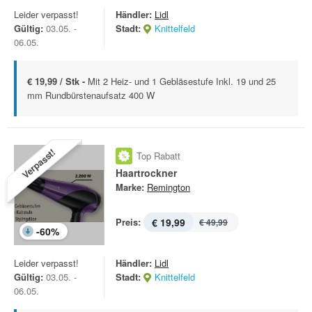
Leider verpasst!
Händler:
Lidl
Gültig:
03.05. -
Stadt:
Knittelfeld
06.05.
€ 19,99 / Stk -
Mit 2 Heiz- und 1 Gebläsestufe Inkl. 19 und 25
mm Rundbürstenaufsatz 400 W
Verpasst!
Top Rabatt
Haartrockner
Marke:
Remington
Preis:
€ 19,99
€ 49,99
-
60
%
Leider verpasst!
Händler:
Lidl
Gültig:
03.05. -
Stadt:
Knittelfeld
06.05.