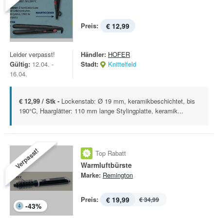
Preis:
€ 12,99
Leider verpasst!
Händler:
HOFER
Gültig:
12.04. -
Stadt:
Knittelfeld
16.04.
€ 12,99 / Stk -
Lockenstab: Ø 19 mm, keramikbeschichtet, bis
190°C, Haarglätter: 110 mm lange Stylingplatte, keramik...
Verpasst!
Top Rabatt
Warmluftbürste
Marke:
Remington
Preis:
€ 19,99
€ 34,99
-
43
%