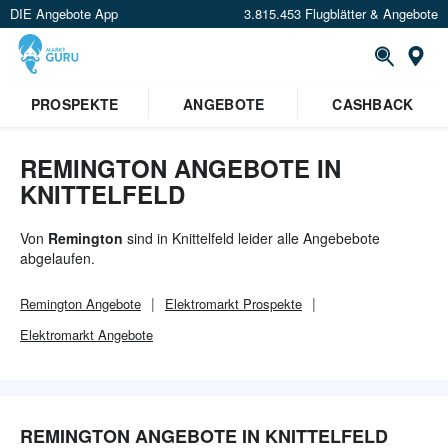
DIE Angebote App
3.815.453 Flugblätter & Angebote
Or
PROSPEKTE
ANGEBOTE
CASHBACK
REMINGTON ANGEBOTE IN
KNITTELFELD
Von
Remington
sind in Knittelfeld leider alle Angebebote
abgelaufen.
Remington
Angebote
Elektromarkt
Prospekte
Elektromarkt
Angebote
REMINGTON ANGEBOTE IN KNITTELFELD