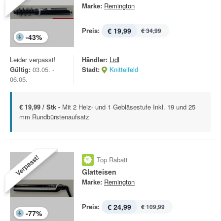
Marke:
Remington
Preis:
€ 19,99
€ 34,99
-
43
%
Leider verpasst!
Händler:
Lidl
Gültig:
03.05. -
Stadt:
Knittelfeld
06.05.
€ 19,99 / Stk -
Mit 2 Heiz- und 1 Gebläsestufe Inkl. 19 und 25
mm Rundbürstenaufsatz
Verpasst!
Top Rabatt
Glatteisen
Marke:
Remington
Preis:
€ 24,99
€ 109,99
-
77
%