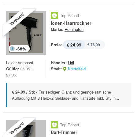
Verpasst!
Top Rabatt
Ionen-Haartrockner
Marke:
Remington
Preis:
€ 24,99
€ 76,99
-
68
%
Leider verpasst!
Händler:
Lidl
Gültig:
25.05. -
Stadt:
Knittelfeld
27.05.
€ 24,99 / Stk -
Für seidigen Glanz und geringe statische
Aufladung Mit 3 Heiz-/2 Gebläse- und Kaltstufe Inkl. Stylin...
Verpasst!
Top Rabatt
Bart-Trimmer