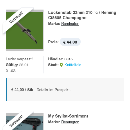
Lockenstab 32mm 210 °c / Reming
Verpasst!
Ci8605 Champagne
Marke:
Remington
Preis:
€ 44,00
Leider verpasst!
Händler:
0815
Gültig:
28.01. -
Stadt:
Knittelfeld
01.02.
€ 44,00 / Stk -
Details im Prospekt.
My Stylist-Sortiment
Verpasst!
Marke:
Remington