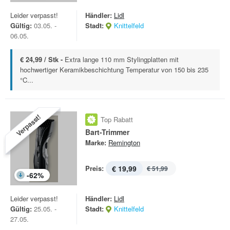
Leider verpasst!
Händler:
Lidl
Gültig:
03.05. -
Stadt:
Knittelfeld
06.05.
€ 24,99 / Stk -
Extra lange 110 mm Stylingplatten mit
hochwertiger Keramikbeschichtung Temperatur von 150 bis 235
°C...
Verpasst!
Top Rabatt
Bart-Trimmer
Marke:
Remington
Preis:
€ 19,99
€ 51,99
-
62
%
Leider verpasst!
Händler:
Lidl
Gültig:
25.05. -
Stadt:
Knittelfeld
27.05.