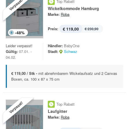
Verpasst!
Top Rabatt
Wickelkommode Hamburg
Marke:
Roba
Preis:
€ 119,00
€ 230,90
-
48
%
Leider verpasst!
Händler:
BabyOne
Gültig:
07.01. -
Stadt:
Schwaz
04.02.
€ 119,00 / Stk -
mit abnehmbarem Wickelaufsatz und 2 Canvas
Boxen, ca. 100 x 87 x 75 cm
Verpasst!
Top Rabatt
Laufgitter
Marke:
Roba