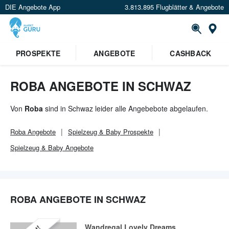
DIE Angebote App
3.813.895 Flugblätter & Angebote
Or
PROSPEKTE
ANGEBOTE
CASHBACK
ROBA ANGEBOTE IN SCHWAZ
Von
Roba
sind in Schwaz leider alle Angebebote abgelaufen.
Roba
Angebote
Spielzeug & Baby
Prospekte
Spielzeug & Baby
Angebote
ROBA ANGEBOTE IN SCHWAZ
Wandregal Lovely Dreams