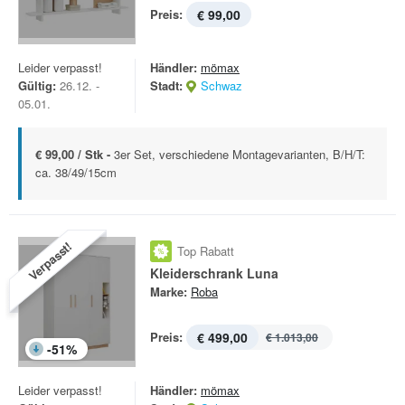
Preis:
€ 99,00
Leider verpasst!
Händler:
mömax
Gültig:
26.12. -
Stadt:
Schwaz
05.01.
€ 99,00 / Stk -
3er Set, verschiedene Montagevarianten, B/H/T:
ca. 38/49/15cm
Verpasst!
Top Rabatt
Kleiderschrank Luna
Marke:
Roba
Preis:
€ 499,00
€ 1.013,00
-
51
%
Leider verpasst!
Händler:
mömax