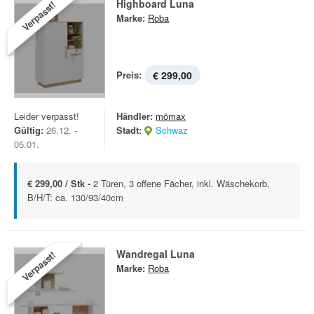
Highboard Luna
Verpasst!
Marke:
Roba
Preis:
€ 299,00
Leider verpasst!
Händler:
mömax
Gültig:
26.12. -
Stadt:
Schwaz
05.01.
€ 299,00 / Stk -
2 Türen, 3 offene Fächer, inkl. Wäschekorb,
B/H/T: ca. 130/93/40cm
Wandregal Luna
Verpasst!
Marke:
Roba