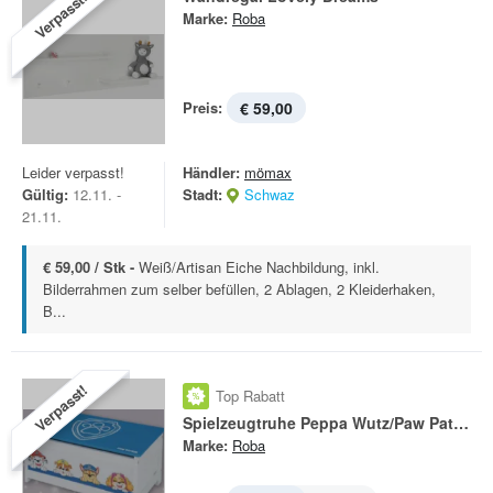
Verpasst!
Marke:
Roba
Preis:
€ 59,00
Leider verpasst!
Händler:
mömax
Gültig:
12.11. -
Stadt:
Schwaz
21.11.
€ 59,00 / Stk -
Weiß/Artisan Eiche Nachbildung, inkl.
Bilderrahmen zum selber befüllen, 2 Ablagen, 2 Kleiderhaken,
B...
Verpasst!
Top Rabatt
Spielzeugtruhe Peppa Wutz/Paw Patrol
Marke:
Roba