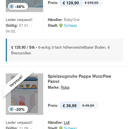
Preis:
€ 129,90
€ 249,90
-
48
%
Leider verpasst!
Händler:
BabyOne
Gültig:
07.01. -
Stadt:
Schwaz
04.02.
€ 129,90 / Stk -
6-eckig 3-fach höhenverstellbarer Boden, 6
Bremsrollen
Spielzeugtruhe Peppa Wutz/Paw
Verpasst!
Patrol
Marke:
Roba
Preis:
€ 39,99
€ 49,99
-
20
%
Leider verpasst!
Händler:
Lidl
Gültig:
11.09. -
Stadt:
Schwaz