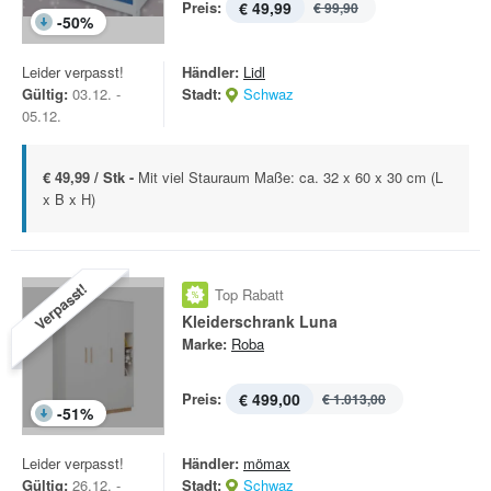
Preis:
€ 49,99
€ 99,90
-
50
%
Leider verpasst!
Händler:
Lidl
Gültig:
03.12. -
Stadt:
Schwaz
05.12.
€ 49,99 / Stk -
Mit viel Stauraum Maße: ca. 32 x 60 x 30 cm (L
x B x H)
Verpasst!
Top Rabatt
Kleiderschrank Luna
Marke:
Roba
Preis:
€ 499,00
€ 1.013,00
-
51
%
Leider verpasst!
Händler:
mömax
Gültig:
26.12. -
Stadt:
Schwaz