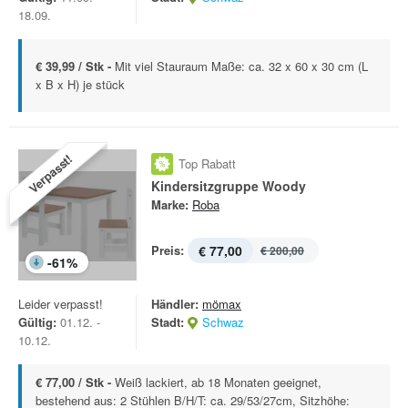
18.09.
€ 39,99 / Stk -
Mit viel Stauraum Maße: ca. 32 x 60 x 30 cm (L
x B x H) je stück
Verpasst!
Top Rabatt
Kindersitzgruppe Woody
Marke:
Roba
Preis:
€ 77,00
€ 200,00
-
61
%
Leider verpasst!
Händler:
mömax
Gültig:
01.12. -
Stadt:
Schwaz
10.12.
€ 77,00 / Stk -
Weiß lackiert, ab 18 Monaten geeignet,
bestehend aus: 2 Stühlen B/H/T: ca. 29/53/27cm, Sitzhöhe: