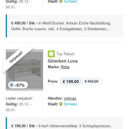
Gültig:
26.12. -
Stadt:
Schwaz
05.01.
€ 499,00 / Stk -
in Weiß/Sockel: Artisan Eiche Nachbildung,
Griffe: Buche massiv, inkl. 4 Einlegeböden, 2 Kleiderstan...
Verpasst!
Top Rabatt
Gitterbett Luna
Marke:
Roba
Preis:
€ 199,00
€ 463,00
-
57
%
Leider verpasst!
Händler:
mömax
Gültig:
26.12. -
Stadt:
Schwaz
05.01.
€ 199,00 / Stk -
3-fach höhenverstellbar, 3 Schlupfsprossen,