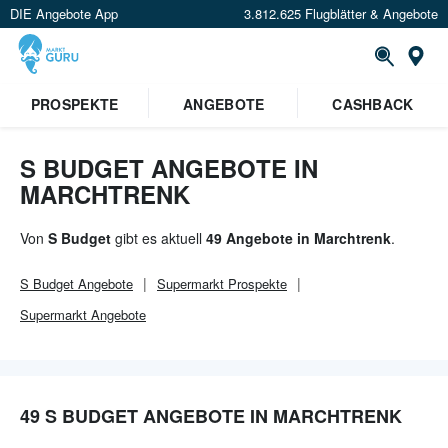
DIE Angebote App
3.812.625 Flugblätter & Angebote
Or
×
PROSPEKTE
ANGEBOTE
CASHBACK
Verrate uns deinen Standort um
Angebote in deiner Nähe
zu
sehen.
S BUDGET ANGEBOTE IN
MARCHTRENK
Standort festlegen
Von
S Budget
gibt es aktuell
49 Angebote in Marchtrenk
.
S Budget
Angebote
Supermarkt
Prospekte
Supermarkt
Angebote
49 S BUDGET ANGEBOTE IN MARCHTRENK