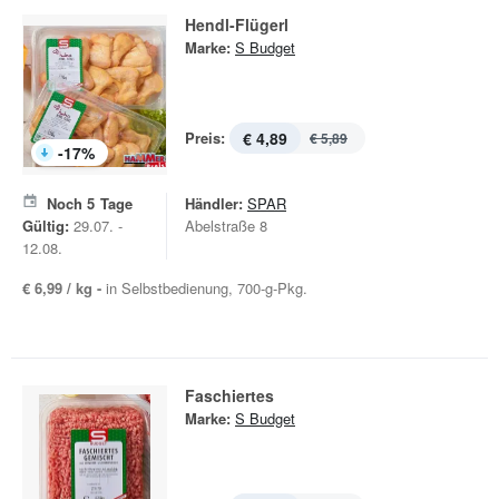
Hendl-Flügerl
Marke:
S Budget
Preis:
€ 4,89
€ 5,89
-
17
%
Noch
5
Tage
Händler:
SPAR
Gültig:
29.07. -
Abelstraße 8
12.08.
€ 6,99 / kg -
in Selbstbedienung, 700-g-Pkg.
Faschiertes
Marke:
S Budget