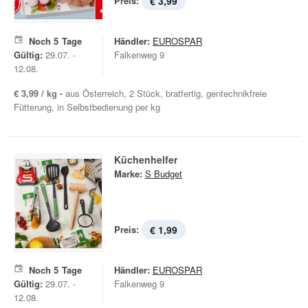
Preis:
€ 3,99
Noch
5
Tage
Händler:
EUROSPAR
Gültig:
29.07. -
Falkenweg 9
12.08.
€ 3,99 / kg -
aus Österreich, 2 Stück, bratfertig, gentechnikfreie
Fütterung, in Selbstbedienung per kg
Küchenhelfer
Marke:
S Budget
Preis:
€ 1,99
Noch
5
Tage
Händler:
EUROSPAR
Gültig:
29.07. -
Falkenweg 9
12.08.