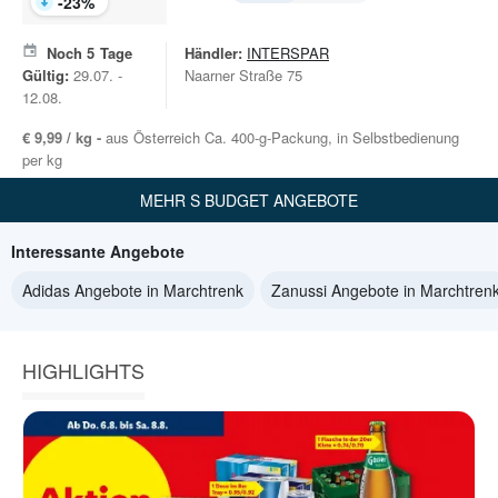
-
23
%
Noch
5
Tage
Händler:
INTERSPAR
Gültig:
29.07. -
Naarner Straße 75
12.08.
€ 9,99 / kg -
aus Österreich Ca. 400-g-Packung, in Selbstbedienung
per kg
MEHR S BUDGET ANGEBOTE
Interessante Angebote
Adidas Angebote in Marchtrenk
Zanussi Angebote in Marchtren
HIGHLIGHTS