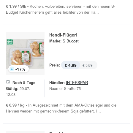
€ 1,99 / Stk -
Kochen, vorbereiten, servieren - mit den neuen S-
Budget Küchenhelfern geht alles leichter von der Ha...
Hendl-Flügerl
Marke:
S Budget
Preis:
€ 4,89
€ 5,89
-
17
%
Noch
5
Tage
Händler:
INTERSPAR
Gültig:
29.07. -
Naarner Straße 75
12.08.
€ 6,99 / kg -
In Ausgezeichnet mit dem AMA-Gütesiegel und die
Hennen werden mit gentechnikfreiem Soja gefüttert. I...