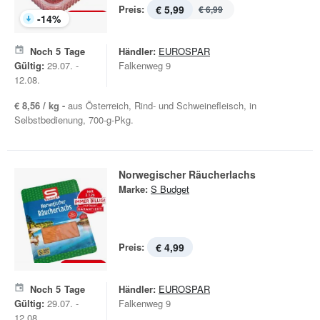
Preis:
€ 5,99
€ 6,99
-
14
%
Noch
5
Tage
Händler:
EUROSPAR
Gültig:
29.07. -
Falkenweg 9
12.08.
€ 8,56 / kg -
aus Österreich, Rind- und Schweinefleisch, in
Selbstbedienung, 700-g-Pkg.
Norwegischer Räucherlachs
Marke:
S Budget
Preis:
€ 4,99
Noch
5
Tage
Händler:
EUROSPAR
Gültig:
29.07. -
Falkenweg 9
12.08.