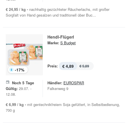
€ 24,95 / kg -
nachhaltig gezüchteter Räucherlachs, mit großer
Sorgfalt von Hand gesalzen und traditionell über Buc...
Hendl-Flügerl
Marke:
S Budget
Preis:
€ 4,89
€ 5,89
-
17
%
Noch
5
Tage
Händler:
EUROSPAR
Gültig:
29.07. -
Falkenweg 9
12.08.
€ 6,99 / kg -
mit gentechnikfreiem Soja gefüttert, in Selbstbedienung,
700 g