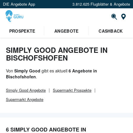
DIE Angebote App
3.812.625 Flugblätter & Angebote
Or
PROSPEKTE
ANGEBOTE
CASHBACK
SIMPLY GOOD ANGEBOTE IN
BISCHOFSHOFEN
Von
Simply Good
gibt es aktuell
6 Angebote in
Bischofshofen
.
Simply Good
Angebote
Supermarkt
Prospekte
Supermarkt
Angebote
6 SIMPLY GOOD ANGEBOTE IN