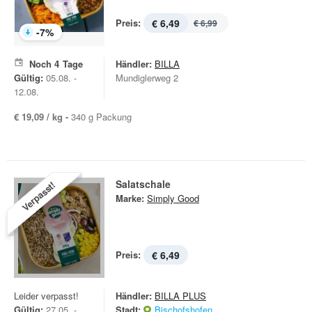
Preis:
€ 6,49
€ 6,99
-
7
%
Noch
4
Tage
Händler:
BILLA
Gültig:
05.08. -
Mundiglerweg 2
12.08.
€ 19,09 / kg -
340 g Packung
Salatschale
Verpasst!
Marke:
Simply Good
Preis:
€ 6,49
Leider verpasst!
Händler:
BILLA PLUS
Gültig:
27.05. -
Stadt:
Bischofshofen