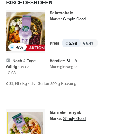
BISCHOFSHOFEN
Salatschale
Marke:
Simply Good
Preis:
€ 5,99
€ 6,49
-
8
%
Noch
4
Tage
Händler:
BILLA
Gültig:
05.08. -
Mundiglerweg 2
12.08.
€ 23,96 / kg -
div. Sorten 250 g Packung
Garnele Teriyak
Marke:
Simply Good