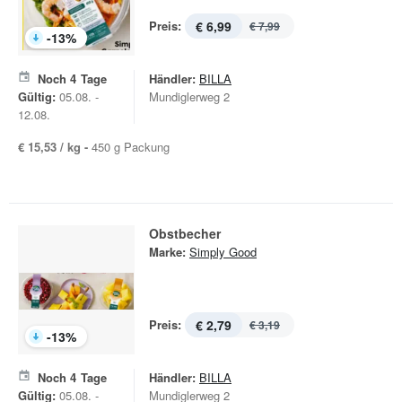
Preis:
€ 6,99
€ 7,99
-
13
%
Noch
4
Tage
Händler:
BILLA
Gültig:
05.08. -
Mundiglerweg 2
12.08.
€ 15,53 / kg -
450 g Packung
Obstbecher
Marke:
Simply Good
Preis:
€ 2,79
€ 3,19
-
13
%
Noch
4
Tage
Händler:
BILLA
Gültig:
05.08. -
Mundiglerweg 2