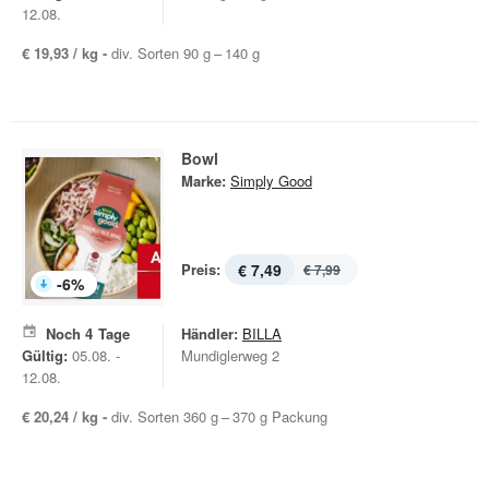
12.08.
€ 19,93 / kg -
div. Sorten 90 g – 140 g
Bowl
Marke:
Simply Good
Preis:
€ 7,49
€ 7,99
-
6
%
Noch
4
Tage
Händler:
BILLA
Gültig:
05.08. -
Mundiglerweg 2
12.08.
€ 20,24 / kg -
div. Sorten 360 g – 370 g Packung