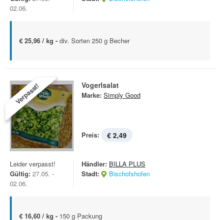
02.06.
€ 25,96 / kg -
div. Sorten 250 g Becher
Vogerlsalat
Verpasst!
Marke:
Simply Good
Preis:
€ 2,49
Leider verpasst!
Händler:
BILLA PLUS
Gültig:
27.05. -
Stadt:
Bischofshofen
02.06.
€ 16,60 / kg -
150 g Packung