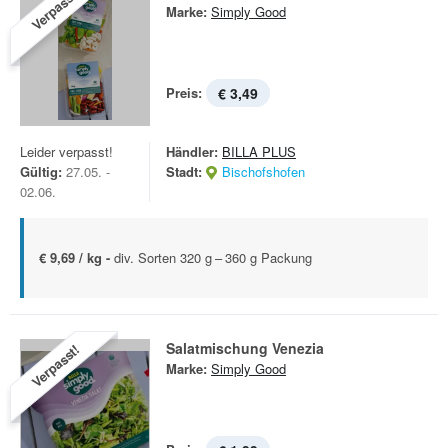
Verpasst!
Marke:
Simply Good
Preis:
€ 3,49
Leider verpasst!
Händler:
BILLA PLUS
Gültig:
27.05. -
Stadt:
Bischofshofen
02.06.
€ 9,69 / kg -
div. Sorten 320 g – 360 g Packung
Salatmischung Venezia
Verpasst!
Marke:
Simply Good