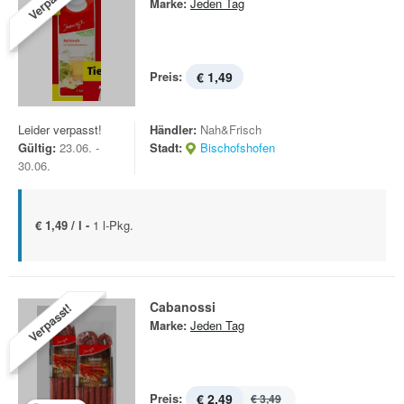
Verpasst!
Marke:
Jeden Tag
Preis:
€ 1,49
Leider verpasst!
Händler:
Nah&Frisch
Gültig:
23.06. -
Stadt:
Bischofshofen
30.06.
€ 1,49 / l -
1 l-Pkg.
Cabanossi
Verpasst!
Marke:
Jeden Tag
Preis:
€ 2,49
€ 3,49