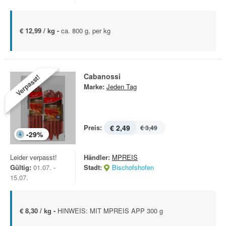
€ 12,99 / kg -
ca. 800 g, per kg
Cabanossi
Verpasst!
Marke:
Jeden Tag
Preis:
€ 2,49
€ 3,49
-
29
%
Leider verpasst!
Händler:
MPREIS
Gültig:
01.07. -
Stadt:
Bischofshofen
15.07.
€ 8,30 / kg -
HINWEIS: MIT MPREIS APP 300 g