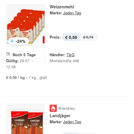
Weizenmehl
Marke:
Jeden Tag
Preis:
€ 0,56
€ 0,74
-
24
%
Noch
5
Tage
Händler:
T&G
Gültig:
29.07. -
Murtalstraße 499
12.08.
€ 0,56 / kg -
1 kg., glatt
Brandneu
Landjäger
Marke:
Jeden Tag