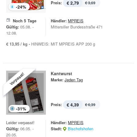
Preis:
€ 2,79
€ 3,69
-
24
%
Noch
5
Tage
Händler:
MPREIS
Gültig:
05.08. -
Mittersiller Bundesstraße 471
12.08.
€ 13,95 / kg -
HINWEIS: MIT MPREIS APP 200 g
Kantwurst
Verpasst!
Marke:
Jeden Tag
Preis:
€ 4,39
€ 6,39
-
31
%
Leider verpasst!
Händler:
MPREIS
Gültig:
06.05. -
Stadt:
Bischofshofen
20.05.