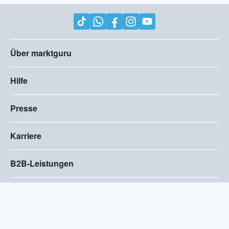
Über marktguru
Hilfe
Presse
Karriere
B2B-Leistungen
Impressum
AGB
Compliance
Barrierefreiheitserklärung
Datenschutz
Privatsphären-Einstellungen
2026
©
Visivo Consulting GmbH