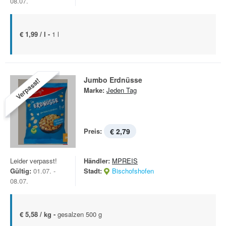
08.07.
€ 1,99 / l -
1 l
Jumbo Erdnüsse
Verpasst!
Marke:
Jeden Tag
Preis:
€ 2,79
Leider verpasst!
Händler:
MPREIS
Gültig:
01.07. -
Stadt:
Bischofshofen
08.07.
€ 5,58 / kg -
gesalzen 500 g