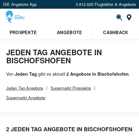
DIE Angebote App
3.812.625 Flugblätter & Angebote
Or
×
PROSPEKTE
ANGEBOTE
CASHBACK
Verrate uns deinen Standort um
Angebote in deiner Nähe
zu
sehen.
JEDEN TAG ANGEBOTE IN
BISCHOFSHOFEN
Standort festlegen
Von
Jeden Tag
gibt es aktuell
2 Angebote in Bischofshofen
.
Jeden Tag
Angebote
Supermarkt
Prospekte
Supermarkt
Angebote
2 JEDEN TAG ANGEBOTE IN BISCHOFSHOFEN