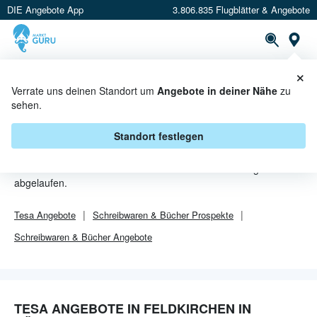
DIE Angebote App
3.806.835 Flugblätter & Angebote
Or
×
PROSPEKTE
ANGEBOTE
CASHBACK
Verrate uns deinen Standort um
Angebote in deiner Nähe
zu
sehen.
TESA ANGEBOTE IN
FELDKIRCHEN IN KÄRNTEN
Standort festlegen
Von
Tesa
sind in Feldkirchen in Kärnten leider alle Angebebote
abgelaufen.
Tesa
Angebote
Schreibwaren & Bücher
Prospekte
Schreibwaren & Bücher
Angebote
TESA ANGEBOTE IN FELDKIRCHEN IN