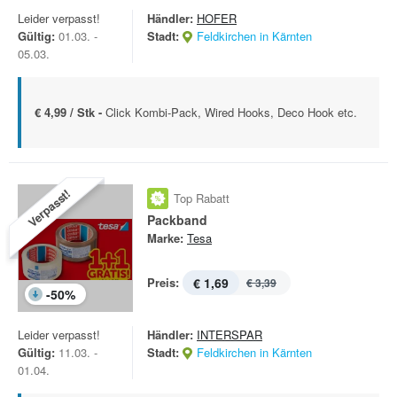
Leider verpasst!
Händler:
HOFER
Gültig:
01.03. -
Stadt:
Feldkirchen in Kärnten
05.03.
€ 4,99 / Stk -
Click Kombi-Pack, Wired Hooks, Deco Hook etc.
Verpasst!
Top Rabatt
Packband
Marke:
Tesa
Preis:
€ 1,69
€ 3,39
-
50
%
Leider verpasst!
Händler:
INTERSPAR
Gültig:
11.03. -
Stadt:
Feldkirchen in Kärnten
01.04.