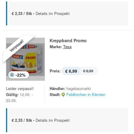
€ 2,33 / Stk -
Details im Prospekt
Kreppband Promo
Verpasst!
Marke:
Tesa
Preis:
€ 6,99
€ 8,99
-
22
%
Leider verpasst!
Händler:
hagebaumarkt
Gültig:
12.05. -
Stadt:
Feldkirchen in Kärnten
23.05.
€ 2,33 / Stk -
Details im Prospekt