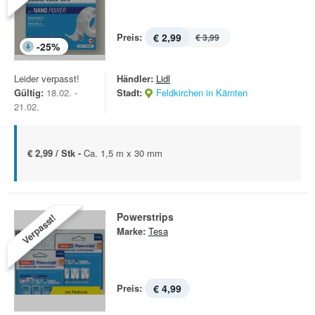
Preis:
€ 2,99
€ 3,99
-
25
%
Leider verpasst!
Händler:
Lidl
Gültig:
18.02. -
Stadt:
Feldkirchen in Kärnten
21.02.
€ 2,99 / Stk -
Ca. 1,5 m x 30 mm
Powerstrips
Verpasst!
Marke:
Tesa
Preis:
€ 4,99