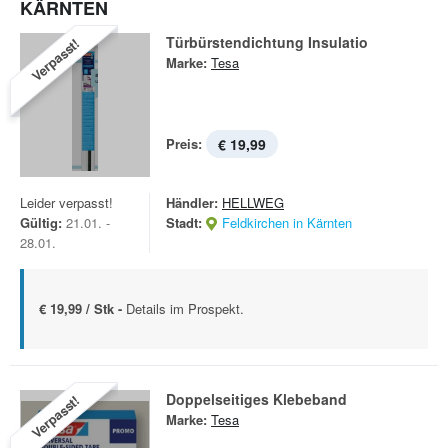
KÄRNTEN
Türbürstendichtung Insulatio
Verpasst!
Marke:
Tesa
Preis:
€ 19,99
Leider verpasst!
Händler:
HELLWEG
Gültig:
21.01. -
Stadt:
Feldkirchen in Kärnten
28.01.
€ 19,99 / Stk -
Details im Prospekt.
Doppelseitiges Klebeband
Verpasst!
Marke:
Tesa