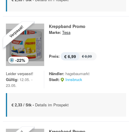
Kreppband Promo
Verpasst!
Marke:
Tesa
Preis:
€ 6,99
€ 8,99
-
22
%
Leider verpasst!
Händler:
hagebaumarkt
Gültig:
12.05. -
Stadt:
Innsbruck
23.05.
€ 2,33 / Stk -
Details im Prospekt
Kreppband Promo