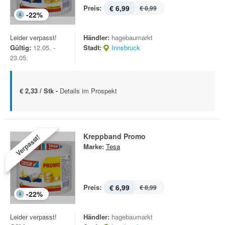
Preis:
€ 6,99
€ 8,99
-
22
%
Leider verpasst!
Händler:
hagebaumarkt
Gültig:
12.05. -
Stadt:
Innsbruck
23.05.
€ 2,33 / Stk -
Details im Prospekt
Kreppband Promo
Verpasst!
Marke:
Tesa
Preis:
€ 6,99
€ 8,99
-
22
%
Leider verpasst!
Händler:
hagebaumarkt