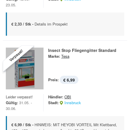
23.05.
€ 2,33 / Stk -
Details im Prospekt
Insect Stop Fliegengitter Standard
Verpasst!
Marke:
Tesa
Preis:
€ 6,99
Leider verpasst!
Händler:
OBI
Gültig:
31.05. -
Stadt:
Innsbruck
30.06.
€ 6,99 / Stk -
HINWEIS: MIT HEYOBI VORTEIL Mit Klettband,