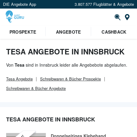
DIE Angebote App
3.807.577 Flugblätter & Angebote
Or
PROSPEKTE
ANGEBOTE
CASHBACK
TESA ANGEBOTE IN INNSBRUCK
Von
Tesa
sind in Innsbruck leider alle Angebebote abgelaufen.
Tesa
Angebote
Schreibwaren & Bücher
Prospekte
Schreibwaren & Bücher
Angebote
TESA ANGEBOTE IN INNSBRUCK
Doppelseitiges Klebeband