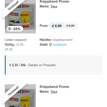
Kreppband Promo
Verpasst!
Marke:
Tesa
Preis:
€ 6,99
€ 8,99
-
22
%
Leider verpasst!
Händler:
hagebaumarkt
Gültig:
12.05. -
Stadt:
Innsbruck
23.05.
€ 2,33 / Stk -
Details im Prospekt
Kreppband Promo
Verpasst!
Marke:
Tesa