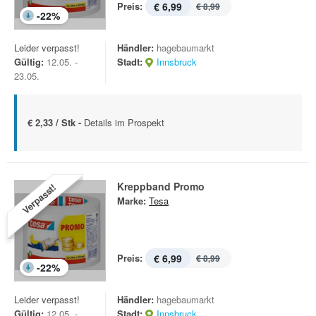
Preis:
€ 6,99
€ 8,99
-
22
%
Leider verpasst!
Händler:
hagebaumarkt
Gültig:
12.05. -
Stadt:
Innsbruck
23.05.
€ 2,33 / Stk -
Details im Prospekt
Kreppband Promo
Verpasst!
Marke:
Tesa
Preis:
€ 6,99
€ 8,99
-
22
%
Leider verpasst!
Händler:
hagebaumarkt
Gültig:
12.05. -
Stadt:
Innsbruck