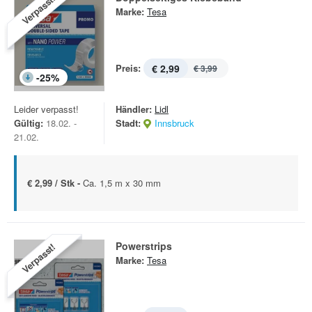
Verpasst!
Marke:
Tesa
Preis:
€ 2,99
€ 3,99
-
25
%
Leider verpasst!
Händler:
Lidl
Gültig:
18.02. -
Stadt:
Innsbruck
21.02.
€ 2,99 / Stk -
Ca. 1,5 m x 30 mm
Powerstrips
Verpasst!
Marke:
Tesa