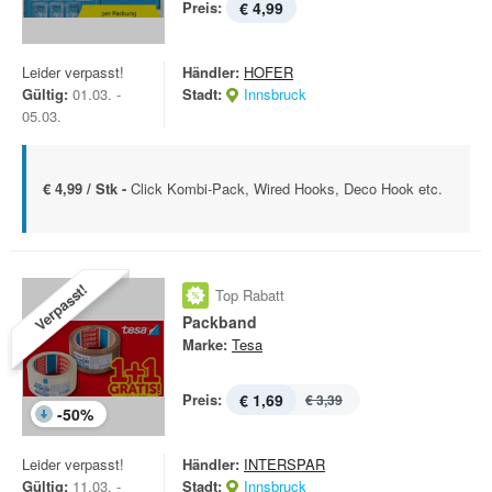
Preis:
€ 4,99
Leider verpasst!
Händler:
HOFER
Gültig:
01.03. -
Stadt:
Innsbruck
05.03.
€ 4,99 / Stk -
Click Kombi-Pack, Wired Hooks, Deco Hook etc.
Verpasst!
Top Rabatt
Packband
Marke:
Tesa
Preis:
€ 1,69
€ 3,39
-
50
%
Leider verpasst!
Händler:
INTERSPAR
Gültig:
11.03. -
Stadt:
Innsbruck