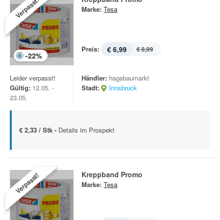
Verpasst!
Marke:
Tesa
Preis:
€ 6,99
€ 8,99
-
22
%
Leider verpasst!
Händler:
hagebaumarkt
Gültig:
12.05. -
Stadt:
Innsbruck
23.05.
€ 2,33 / Stk -
Details im Prospekt
Kreppband Promo
Verpasst!
Marke:
Tesa