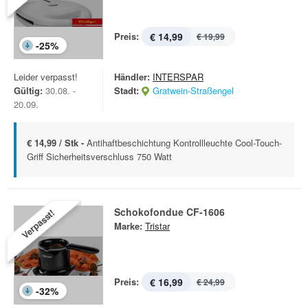
Preis:
€ 14,99
€ 19,99
-
25
%
Leider verpasst!
Händler:
INTERSPAR
Gültig:
30.08. -
Stadt:
Gratwein-Straßengel
20.09.
€ 14,99 / Stk -
Antihaftbeschichtung Kontrollleuchte Cool-Touch-
Griff Sicherheitsverschluss 750 Watt
Schokofondue CF-1606
Verpasst!
Marke:
Tristar
Preis:
€ 16,99
€ 24,99
-
32
%