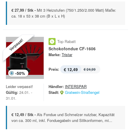
€ 27,99 / Stk -
Mit 3 Heizstufen (750/1.250/2.000 Watt) Maße:
ca. 18 x 53 x 38 cm (B x L x H)
Verpasst!
Top Rabatt
Schokofondue CF-1606
Marke:
Tristar
Preis:
€ 12,49
€ 24,99
-
50
%
Leider verpasst!
Händler:
INTERSPAR
Gültig:
24.01. -
Stadt:
Gratwein-Straßengel
31.01.
€ 12,49 / Stk -
Als Fondue und Schmelzer nutzbar, Kapazität
von ca. 300 ml, inkl. Fonduegabeln und Silikonformen, mi...