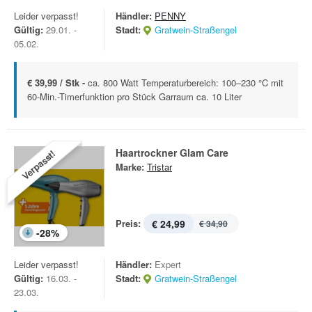
Leider verpasst!
Händler:
PENNY
Gültig:
29.01. -
Stadt:
Gratwein-Straßengel
05.02.
€ 39,99 / Stk -
ca. 800 Watt Temperaturbereich: 100–230 °C mit
60-Min.-Timerfunktion pro Stück Garraum ca. 10 Liter
Haartrockner Glam Care
Verpasst!
Marke:
Tristar
Preis:
€ 24,99
€ 34,90
-
28
%
Leider verpasst!
Händler:
Expert
Gültig:
16.03. -
Stadt:
Gratwein-Straßengel
23.03.