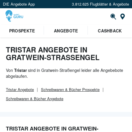
DIE Angebote App
3.812.625 Flugblätter & Angebote
Or
PROSPEKTE
ANGEBOTE
CASHBACK
TRISTAR ANGEBOTE IN
GRATWEIN-STRASSENGEL
Von
Tristar
sind in Gratwein-Straßengel leider alle Angebebote
abgelaufen.
Tristar
Angebote
Schreibwaren & Bücher
Prospekte
Schreibwaren & Bücher
Angebote
TRISTAR ANGEBOTE IN GRATWEIN-