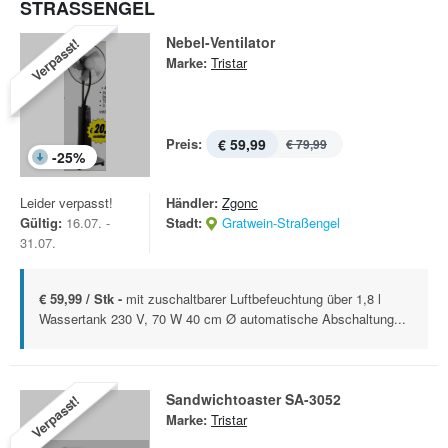
STRASSENGEL
Nebel-Ventilator
Verpasst!
Marke:
Tristar
Preis:
€ 59,99
€ 79,99
-
25
%
Leider verpasst!
Händler:
Zgonc
Gültig:
16.07. -
Stadt:
Gratwein-Straßengel
31.07.
€ 59,99 / Stk -
mit zuschaltbarer Luftbefeuchtung über 1,8 l
Wassertank 230 V, 70 W 40 cm Ø automatische Abschaltung...
Sandwichtoaster SA-3052
Verpasst!
Marke:
Tristar