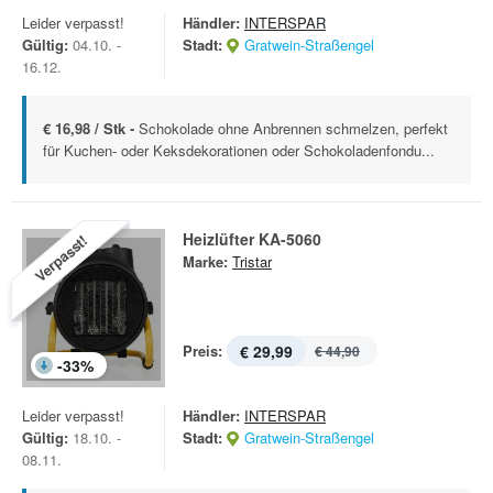
Leider verpasst!
Händler:
INTERSPAR
Gültig:
04.10. -
Stadt:
Gratwein-Straßengel
16.12.
€ 16,98 / Stk -
Schokolade ohne Anbrennen schmelzen, perfekt
für Kuchen- oder Keksdekorationen oder Schokoladenfondu...
Heizlüfter KA-5060
Verpasst!
Marke:
Tristar
Preis:
€ 29,99
€ 44,90
-
33
%
Leider verpasst!
Händler:
INTERSPAR
Gültig:
18.10. -
Stadt:
Gratwein-Straßengel
08.11.