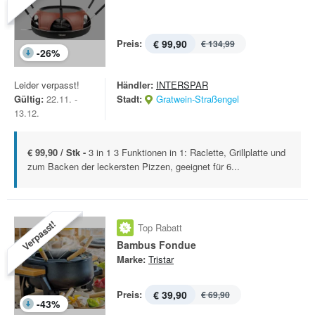
Preis:
€ 99,90
€ 134,99
-
26
%
Leider verpasst!
Händler:
INTERSPAR
Gültig:
22.11. -
Stadt:
Gratwein-Straßengel
13.12.
€ 99,90 / Stk -
3 in 1 3 Funktionen in 1: Raclette, Grillplatte und
zum Backen der leckersten Pizzen, geeignet für 6...
Verpasst!
Top Rabatt
Bambus Fondue
Marke:
Tristar
Preis:
€ 39,90
€ 69,90
-
43
%