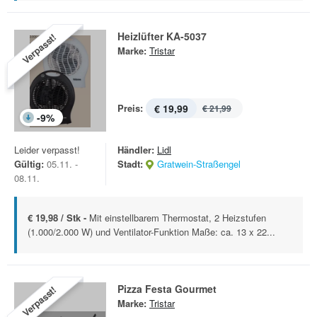
Heizlüfter KA-5037
Verpasst!
Marke:
Tristar
Preis:
€ 19,99
€ 21,99
-
9
%
Leider verpasst!
Händler:
Lidl
Gültig:
05.11. -
Stadt:
Gratwein-Straßengel
08.11.
€ 19,98 / Stk -
Mit einstellbarem Thermostat, 2 Heizstufen
(1.000/2.000 W) und Ventilator-Funktion Maße: ca. 13 x 22...
Pizza Festa Gourmet
Verpasst!
Marke:
Tristar