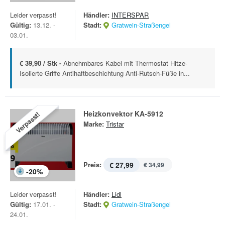
Leider verpasst!
Händler:
INTERSPAR
Gültig:
13.12. -
Stadt:
Gratwein-Straßengel
03.01.
€ 39,90 / Stk -
Abnehmbares Kabel mit Thermostat Hitze-
Isolierte Griffe Antihaftbeschichtung Anti-Rutsch-Füße in...
Heizkonvektor KA-5912
Verpasst!
Marke:
Tristar
Preis:
€ 27,99
€ 34,99
-
20
%
Leider verpasst!
Händler:
Lidl
Gültig:
17.01. -
Stadt:
Gratwein-Straßengel
24.01.