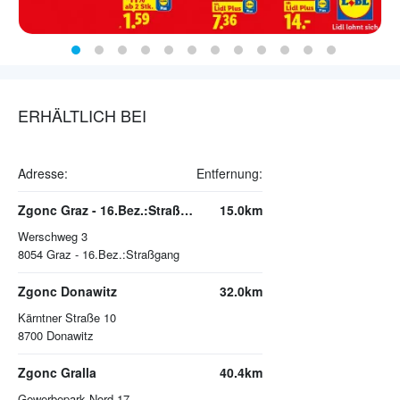
ERHÄLTLICH BEI
Adresse:
Entfernung:
Zgonc Graz - 16.Bez.:Straßgang
15.0km
Werschweg 3
8054
Graz - 16.Bez.:Straßgang
Zgonc Donawitz
32.0km
Kärntner Straße 10
8700
Donawitz
Zgonc Gralla
40.4km
Gewerbepark Nord 17