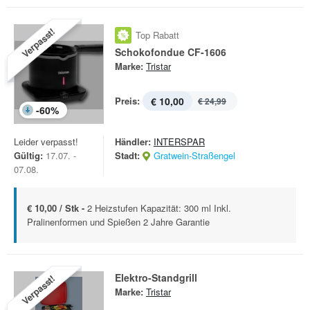
Verpasst!
Top Rabatt
Schokofondue CF-1606
Marke:
Tristar
Preis:
€ 10,00
€ 24,99
-
60
%
Leider verpasst!
Händler:
INTERSPAR
Gültig:
17.07. -
Stadt:
Gratwein-Straßengel
07.08.
€ 10,00 / Stk -
2 Heizstufen Kapazität: 300 ml Inkl.
Pralinenformen und Spießen 2 Jahre Garantie
Elektro-Standgrill
Verpasst!
Marke:
Tristar