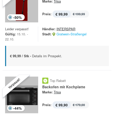
Marke:
Trisa
Preis:
€ 99,99
€ 199,99
-
50
%
Leider verpasst!
Händler:
INTERSPAR
Gültig:
15.10. -
Stadt:
Gratwein-Straßengel
22.10.
€ 99,99 / Stk -
Details im Prospekt.
Verpasst!
Top Rabatt
Backofen mit Kochplatte
Marke:
Trisa
Preis:
€ 99,90
€ 179,00
-
44
%