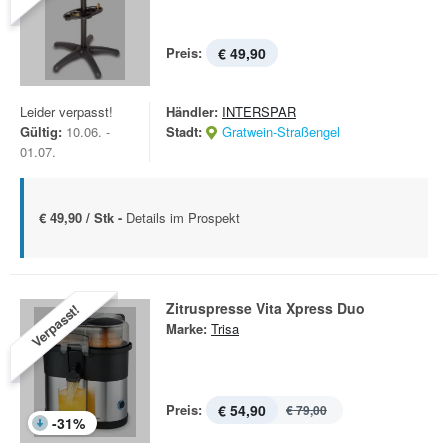
Preis:
€ 49,90
Leider verpasst!
Händler:
INTERSPAR
Gültig:
10.06. -
Stadt:
Gratwein-Straßengel
01.07.
€ 49,90 / Stk -
Details im Prospekt
Zitruspresse Vita Xpress Duo
Verpasst!
Marke:
Trisa
Preis:
€ 54,90
€ 79,00
-
31
%