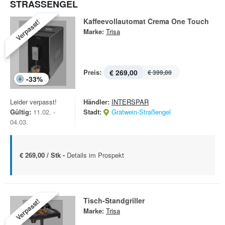
STRASSENGEL
Kaffeevollautomat Crema One Touch
Verpasst!
Marke:
Trisa
Preis:
€ 269,00
€ 399,00
-
33
%
Leider verpasst!
Händler:
INTERSPAR
Gültig:
11.02. -
Stadt:
Gratwein-Straßengel
04.03.
€ 269,00 / Stk -
Details im Prospekt
Tisch-Standgriller
Verpasst!
Marke:
Trisa