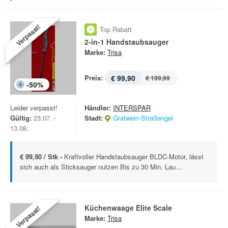
Verpasst!
Top Rabatt
2-in-1 Handstaubsauger
Marke:
Trisa
Preis:
€ 99,90
€ 199,99
-
50
%
Leider verpasst!
Händler:
INTERSPAR
Gültig:
23.07. -
Stadt:
Gratwein-Straßengel
13.08.
€ 99,90 / Stk -
Kraftvoller Handstaubsauger BLDC-Motor, lässt
sich auch als Sticksauger nutzen Bis zu 30 Min. Lau...
Küchenwaage Elite Scale
Verpasst!
Marke:
Trisa