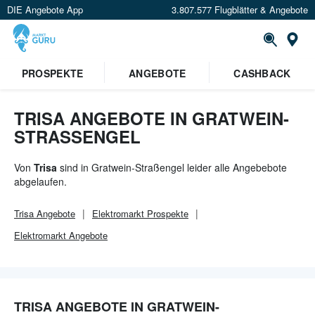
DIE Angebote App
3.807.577 Flugblätter & Angebote
Or
PROSPEKTE
ANGEBOTE
CASHBACK
TRISA ANGEBOTE IN GRATWEIN-
STRASSENGEL
Von
Trisa
sind in Gratwein-Straßengel leider alle Angebebote
abgelaufen.
Trisa
Angebote
Elektromarkt
Prospekte
Elektromarkt
Angebote
TRISA ANGEBOTE IN GRATWEIN-