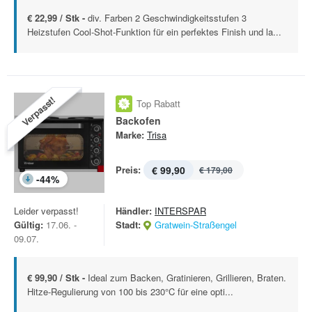
€ 22,99 / Stk -
div. Farben 2 Geschwindigkeitsstufen 3
Heizstufen Cool-Shot-Funktion für ein perfektes Finish und la...
Verpasst!
Top Rabatt
Backofen
Marke:
Trisa
Preis:
€ 99,90
€ 179,00
-
44
%
Leider verpasst!
Händler:
INTERSPAR
Gültig:
17.06. -
Stadt:
Gratwein-Straßengel
09.07.
€ 99,90 / Stk -
Ideal zum Backen, Gratinieren, Grillieren, Braten.
Hitze-Regulierung von 100 bis 230°C für eine opti...