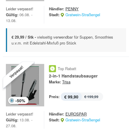
Leider verpasst!
Händler:
PENNY
Gültig:
06.08. -
Stadt:
Gratwein-Straßengel
13.08.
€ 29,99 / Stk -
vielseitig verwendbar für Suppen, Smoothies
u.v.m. mit Edelstahl-Mixfuß pro Stück
Verpasst!
Top Rabatt
2-in-1 Handstaubsauger
Marke:
Trisa
Preis:
€ 99,90
€ 199,99
-
50
%
Leider verpasst!
Händler:
EUROSPAR
Gültig:
13.08. -
Stadt:
Gratwein-Straßengel
27.08.