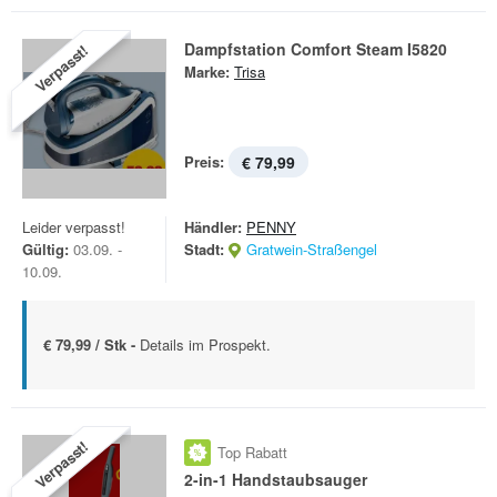
Dampfstation Comfort Steam I5820
Verpasst!
Marke:
Trisa
Preis:
€ 79,99
Leider verpasst!
Händler:
PENNY
Gültig:
03.09. -
Stadt:
Gratwein-Straßengel
10.09.
€ 79,99 / Stk -
Details im Prospekt.
Verpasst!
Top Rabatt
2-in-1 Handstaubsauger