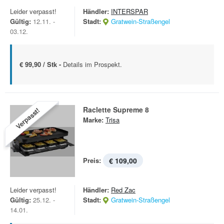
Leider verpasst!
Händler:
INTERSPAR
Gültig:
12.11. -
Stadt:
Gratwein-Straßengel
03.12.
€ 99,90 / Stk -
Details im Prospekt.
Raclette Supreme 8
Verpasst!
Marke:
Trisa
Preis:
€ 109,00
Leider verpasst!
Händler:
Red Zac
Gültig:
25.12. -
Stadt:
Gratwein-Straßengel
14.01.